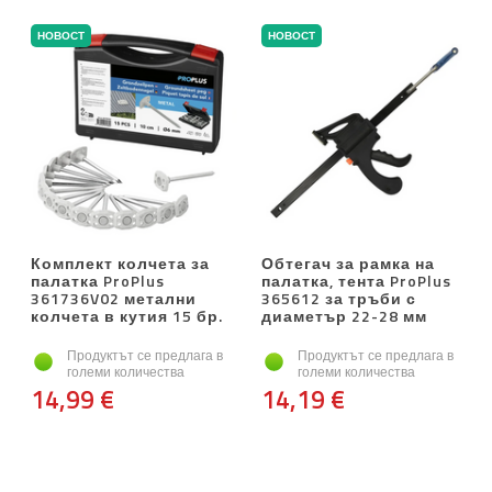
НОВОСТ
НОВОСТ
Комплект колчета за
Обтегач за рамка на
палатка ProPlus
палатка, тента ProPlus
361736V02 метални
365612 за тръби с
колчета в кутия 15 бр.
диаметър 22-28 мм
Продуктът се предлага в
Продуктът се предлага в
големи количества
големи количества
14,99 €
14,19 €