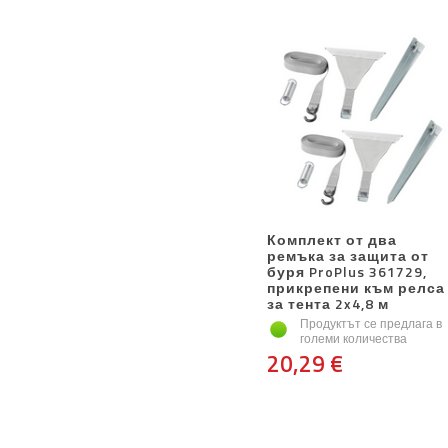
Комплект от два
ремъка за защита от
буря ProPlus 361729,
прикрепени към релса
за тента 2x4,8 м
Продуктът се предлага в
големи количества
20,29 €