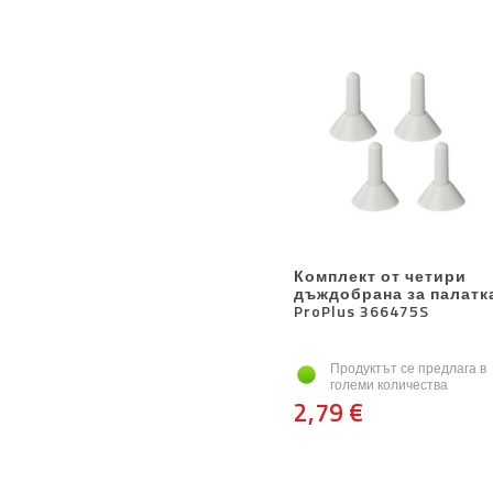
Комплект от четири
дъждобрана за палатк
ProPlus 366475S
Продуктът се предлага в
големи количества
2,79 €