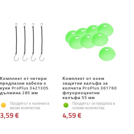
Комплект от четири
Комплект от осем
предпазни кабела с
защитни калъфа за
куки ProPlus 342130S
колчета ProPlus 361760
дължина 285 мм
флуоресцентни
калъфа 55 мм
Продуктът е наличен в
Продуктът се предлага в
малки количества
големи количества
3,59 €
4,59 €