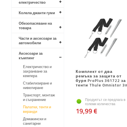
електричество
Колела джанти гуми
Обезопасяване на
товара
Части и аксесоари за
автомобили
Аксесоари за
къмпинг
Електричество и
захранване за
Комплект от два
кемпера
ремъка за защита от
буря ProPlus 361722 за
Стабилизиране и
тенти Thule Omnistor 3
нивелиране
Транспорт, монтаж
и съхранение
Продуктът се предлага в
големи количества
Палатки, тенти и
19,99 €
веранди
Домакински и
санитарни