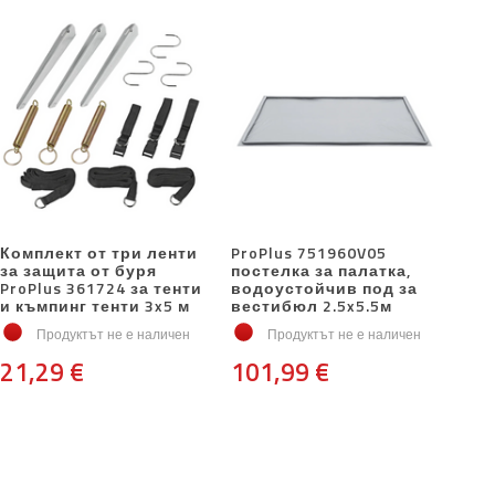
Комплект от три ленти
ProPlus 751960V05
за защита от буря
постелка за палатка,
ProPlus 361724 за тенти
водоустойчив под за
и къмпинг тенти 3x5 м
вестибюл 2.5x5.5м
Продуктът не е наличен
Продуктът не е наличен
21,29 €
101,99 €