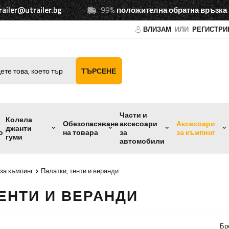
railer@utrailer.bg
99%
положителна обратна връзка
ВЛИЗАМ
ИЛИ
РЕГИСТРИ
ТЪРСЕНЕ
Части и
Колела
Обезопасяване
аксесоари
Аксесоари
джанти
о
на товара
за
за къмпинг
гуми
автомобили
за къмпинг
Палатки, тенти и веранди
ТЕНТИ И ВЕРАНДИ
Бр