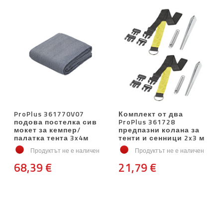
ProPlus 361770V07
Комплект от два
подова постелка сив
ProPlus 361728
мокет за кемпер/
предпазни колана за
палатка тента 3x4м
тенти и сенници 2x3 м
Продуктът не е наличен
Продуктът не е наличен
68,39 €
21,79 €