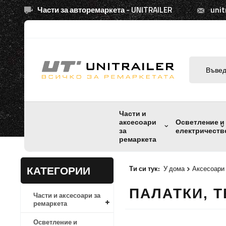
Части за авторемаркета - UNITRAILER
unit
Части и
аксесоари
Осветление и
за
електричеств
ремаркета
КАТЕГОРИИ
Ти си тук:
У дома
Аксесоари 
ПАЛАТКИ, 
Части и аксесоари за
ремаркета
Осветление и