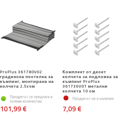
ProPlus 361780V02
Комплект от десет
градинска постелка за
колчета за подложка за
къмпинг, монтирана на
къмпинг ProPlus
колчета 2.5x4м
361736V01 метални
колчета 10 см
Продуктът се предлага в
Продуктът не е наличен
големи количества
101,99 €
7,09 €