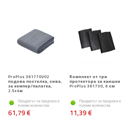
ProPlus 361770V02
Комплект от три
подова постелка, сива,
протектора за каишки
за кемпер/палатка,
ProPlus 361730, 6 см
2.5x4м
Продуктът се предлага в
Продуктът се предлага в
големи количества
големи количества
61,79 €
11,39 €