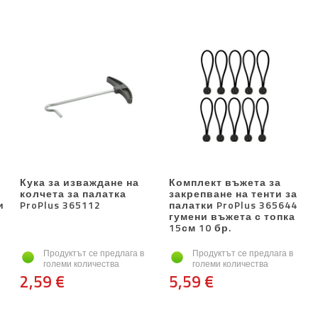
Кука за изваждане на
Комплект въжета за
колчета за палатка
закрепване на тенти за
и
ProPlus 365112
палатки ProPlus 365644
гумени въжета с топка
15см 10 бр.
Продуктът се предлага в
Продуктът се предлага в
големи количества
големи количества
2,59 €
5,59 €