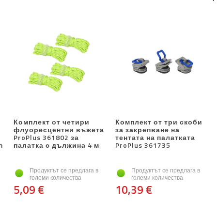
Комплект от четири
Комплект от три скоби
флуоресцентни въжета
за закрепване на
ProPlus 361802 за
тентата на палатката
m
палатка с дължина 4 м
ProPlus 361735
Продуктът се предлага в
Продуктът се предлага в
големи количества
големи количества
5,09 €
10,39 €