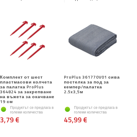
Комплект от шест
ProPlus 361770V01 сива
пластмасови колчета
постелка за под за
за палатка ProPlus
кемпер/палатка
364824 за закрепване
2.5x3,5м
на въжета за окачване
19 см
Продуктът се предлага в
Продуктът се предлага в
големи количества
големи количества
3,79 €
45,99 €