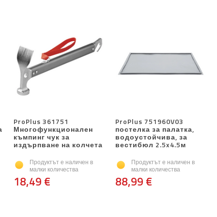
ProPlus 361751
ProPlus 751960V03
а
Многофункционален
постелка за палатка,
къмпинг чук за
водоустойчива, за
издърпване на колчета
вестибюл 2.5x4.5м
Продуктът е наличен в
Продуктът е наличен в
малки количества
малки количества
18,49 €
88,99 €