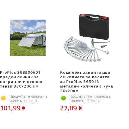
ProPlus 368300V01
Комплект завинтващи
преден сенник за
се колчета за палатка
покривни и стенни
за ProPlus 365014
тенти 330x200 см
метални колчета с кука
20x20см
Продуктът е наличен в
Продуктът се предлага в
малки количества
големи количества
101,99 €
27,89 €