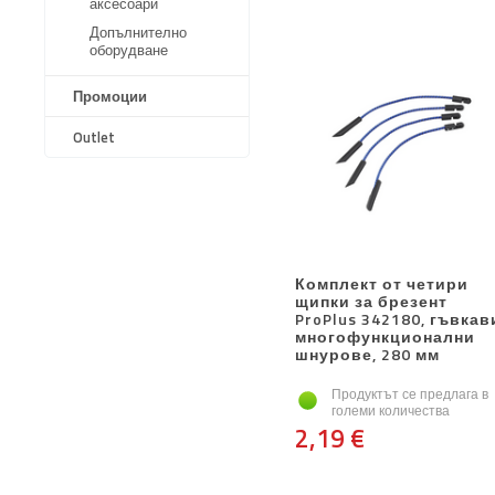
аксесоари
Допълнително
оборудване
Промоции
Outlet
Комплект от четири
щипки за брезент
ProPlus 342180, гъвкав
многофункционални
шнурове, 280 мм
Продуктът се предлага в
големи количества
2,19 €