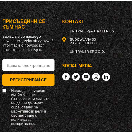
ПРИСЪЕДИНИ СЕ
КОНТАКТ
КЪМ НАС
UNITRAILER@UTRAILER.BG
Zapisz się do naszego
BUDOWLANA 30
newslettera, żeby otrzymywać
20-469
LUBLIN
informacje o nowościach i
promocjach na bieżąco.
UNITRAILER SP. Z O.O.
SOCIAL MEDIA
РЕГИСТРИРАЙ СЕ
Искам да получавам
имейл бюлетин.
Съгласен съм личните
ми данни да бъдат
обработвани за
маркетингови цели в
съответствие с
политика за
поверителност