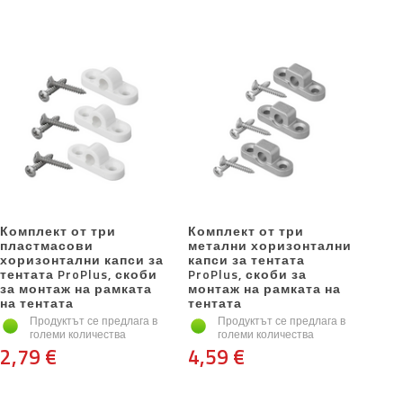
Комплект от три
Комплект от три
пластмасови
метални хоризонтални
хоризонтални капси за
капси за тентата
тентата ProPlus, скоби
ProPlus, скоби за
за монтаж на рамката
монтаж на рамката на
на тентата
тентата
Продуктът се предлага в
Продуктът се предлага в
големи количества
големи количества
2,79 €
4,59 €