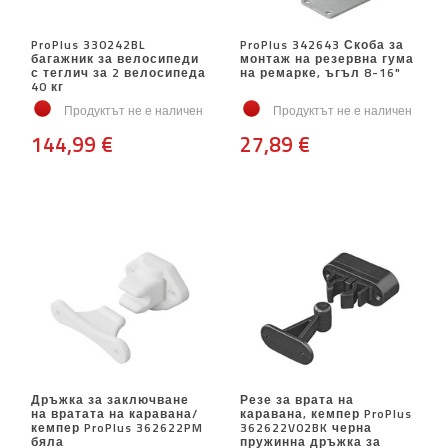
ProPlus 330242BL
ProPlus 342643 Скоба за
багажник за велосипеди
монтаж на резервна гума
с теглич за 2 велосипеда
на ремарке, ъгъл 8-16"
40 кг
Продуктът не е наличен
Продуктът не е наличен
144,99 €
27,89 €
Дръжка за заключване
Резе за врата на
на вратата на каравана/
каравана, кемпер ProPlus
кемпер ProPlus 362622PM
362622V02BK черна
бяла
пружинна дръжка за