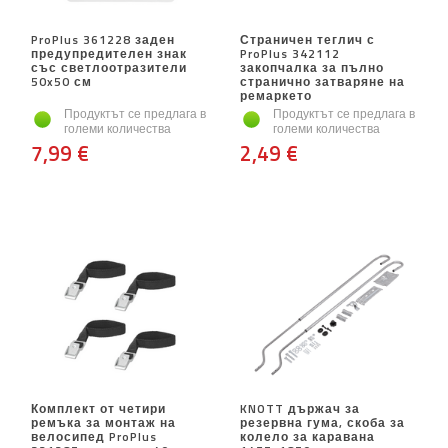
ProPlus 361228 заден
Страничен теглич с
предупредителен знак
ProPlus 342112
със светлоотразители
закопчалка за пълно
50x50 см
странично затваряне на
ремаркето
Продуктът се предлага в
Продуктът се предлага в
големи количества
големи количества
7,99 €
2,49 €
Комплект от четири
KNOTT държач за
ремъка за монтаж на
резервна гума, скоба за
велосипед ProPlus
колело за каравана