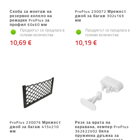
Скоба за монтаж на
ProPlus 230072 Мрежест
резервно колело на
джоб за багаж 302x169
ремарке ProPlus за
мм
профил 60x60 мм
Продуктът се предлага в
Продуктът се предлага в
големи количества
големи количества
10,69 €
10,19 €
ProPlus 230076 Мрежест
Резе за врата на
джоб за багаж 415x210
каравана, кемпер ProPlus
мм
362622V02 бяла
пружинна дръжка за
задържане на вратата