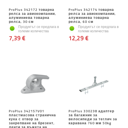
ProPlus 342172 товарна
ProPlus 342174 товарна
релса за авиокомпании,
релса за авиокомпании,
алуминиева товарна
алуминиева товарна
релса, 30 см
релса, 60 см
Продуктът се предлага в
Продуктът се предлага в
големи количества
големи количества
7,39 €
12,29 €
ProPlus 342157V01
ProPlus 330238 адаптер
пластмасова странична
за багажник за
кука с отвор за
велосипеди за теглич за
закрепване на брезент,
каравана 760 мм 50kg
ленти за въжета на