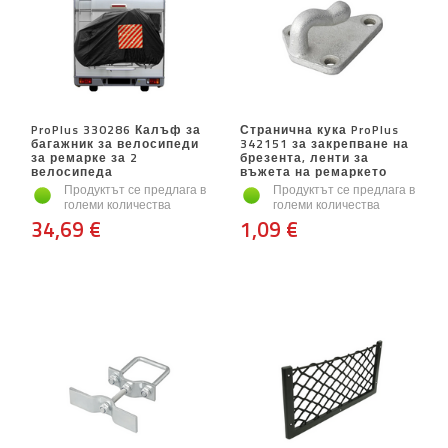
ProPlus 330286 Калъф за
Странична кука ProPlus
багажник за велосипеди
342151 за закрепване на
за ремарке за 2
брезента, ленти за
велосипеда
въжета на ремаркето
Продуктът се предлага в
Продуктът се предлага в
големи количества
големи количества
34,69 €
1,09 €