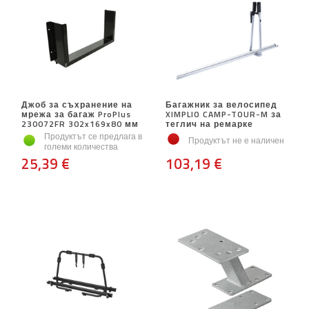
Джоб за съхранение на
Багажник за велосипед
мрежа за багаж ProPlus
XIMPLIO CAMP-TOUR-M за
230072FR 302x169x80 мм
теглич на ремарке
Продуктът се предлага в
Продуктът не е наличен
големи количества
25,39 €
103,19 €