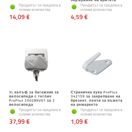
Продуктът се предлага в
Продуктът се предлага в
големи количества
големи количества
14,09 €
4,59 €
XL калъф за багажник за
Странична кука ProPlus
велосипеди с теглич
342159 за закрепване на
ProPlus 330289V01 за 2
брезент, ленти за въжета
велосипеда
на ремаркето
Продуктът се предлага в
Продуктът се предлага в
големи количества
големи количества
37,99 €
1,09 €