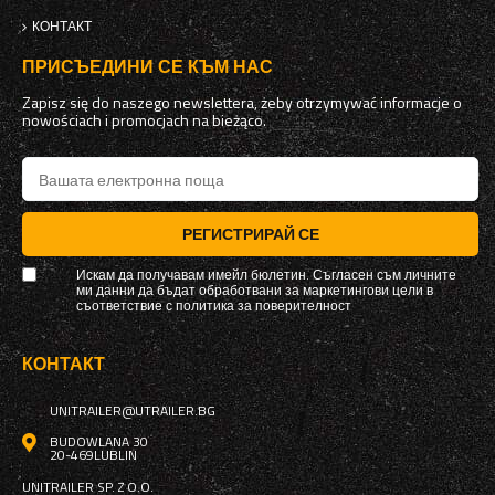
КОНТАКТ
ПРИСЪЕДИНИ СЕ КЪМ НАС
Zapisz się do naszego newslettera, żeby otrzymywać informacje o
nowościach i promocjach na bieżąco.
РЕГИСТРИРАЙ СЕ
Искам да получавам имейл бюлетин. Съгласен съм личните
ми данни да бъдат обработвани за маркетингови цели в
съответствие с
политика за поверителност
КОНТАКТ
UNITRAILER@UTRAILER.BG
BUDOWLANA 30
20-469
LUBLIN
UNITRAILER SP. Z O.O.