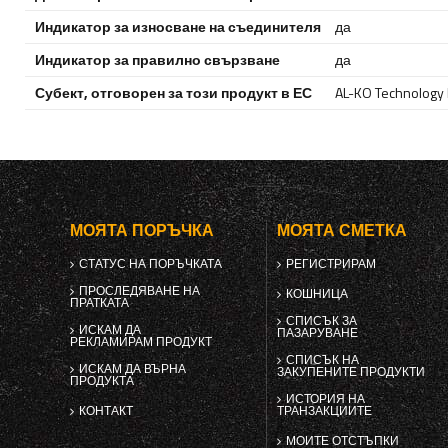
Индикатор за износване на съединителя
да
Индикатор за правилно свързване
да
Субект, отговорен за този продукт в ЕС
AL-KO Technology P
МОЯТА ПОРЪЧКА
МОЯТА СМЕТКА
СТАТУС НА ПОРЪЧКАТА
РЕГИСТРИРАМ
ПРОСЛЕДЯВАНЕ НА
КОШНИЦА
ПРАТКАТА
СПИСЪК ЗА
ИСКАМ ДА
ПАЗАРУВАНЕ
РЕКЛАМИРАМ ПРОДУКТ
СПИСЪК НА
ИСКАМ ДА ВЪРНА
ЗАКУПЕНИТЕ ПРОДУКТИ
ПРОДУКТА
ИСТОРИЯ НА
КОНТАКТ
ТРАНЗАКЦИИТЕ
МОИТЕ ОТСТЪПКИ