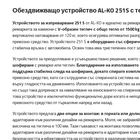
Обездвижващо устройство AL-KO 251S с те
Устройството за изпреварване 251 S
от AL-KO е идеално за ремарк
ремаркета за камиони с
V-образен теглич
с общо тегло от 1500 kg
вертикално натоварване от 120 кг, което осигурява оптимално раз
превозно средство. Устройството 251 S
е оборудвано със сфериче
стабилна връзка с автомобила.
Освен това има тристепенен лост з
Устройството за преодоляване е усъвършенствано решение, което
шофиране
с ремарке или теглич.
Благодарение на използването 
поддържа стабилна следа на шофиране, докато спирате компл
превозно средство, като си сътрудничи със спирачната система на
върху гладкостта на движението. Използването на устройство за и
но също така допринася за намаляване на износването на спирачна
това устройство е изключително функционално дори когато е непо
превозното средство от търкаляне напред или назад.
Устройството предлага
две опции за монтаж: в горната или долна
адаптиране към различни дизайни на ремаркета. Моля, не забравя
височина на теглича е 100 мм. Тази гъвкавост на монтажа позволяв
адаптиране към различни дизайни на ремаркета и адаптиране към 
безопасността и ефективността на устройството в различни прило