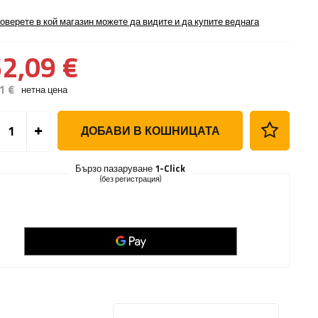
оверете в кой магазин можете да видите и да купите веднага
2,09 €
1 €
нетна цена
ДОБАВИ В КОШНИЦАТА
Бързо пазаруване
1-Click
(без регистрация)