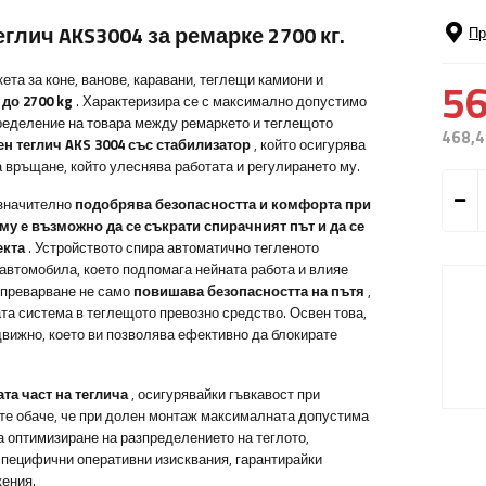
глич AKS3004 за ремарке 2700 кг.
Пр
ета за коне, ванове, каравани, теглещи камиони и
56
 до 2700 kg
. Характеризира се с максимално допустимо
пределение на товара между ремаркето и теглещото
468,4
н теглич AKS 3004 със стабилизатор
, който осигурява
а връщане, който улеснява работата и регулирането му.
 значително
подобрява безопасността и комфорта при
му е възможно да се съкрати спирачният път и да се
екта
. Устройството спира автоматично тегленото
 автомобила, което подпомага нейната работа и влияе
зпреварване не само
повишава безопасността на пътя
,
та система в теглещото превозно средство. Освен това,
движно, което ви позволява ефективно да блокирате
та част на теглича
, осигурявайки гъвкавост при
йте обаче, че при долен монтаж максималната допустима
а оптимизиране на разпределението на теглото,
специфични оперативни изисквания, гарантирайки
жения.