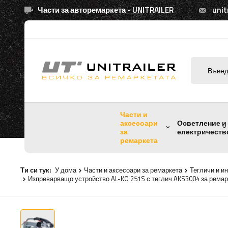
Части за авторемаркета - UNITRAILER
unit
Части и
аксесоари
Осветление и
за
електричеств
ремаркета
Ти си тук:
У дома
Части и аксесоари за ремаркета
Тегличи и и
Изпреварващо устройство AL-KO 251S с теглич AKS3004 за ремарк