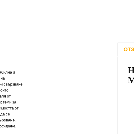
ОТЗ
абилна и
 на
ри свързване
който
еля от
истеми за
мостта от
 да се
ързване
,
шофиране.