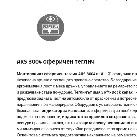
AKS 3004 сферичен теглич
Монтираният сферичен теглич AKS 3004
от AL-KO осигурява ст
безопасна връзка с теглещото превозно средство. Благодарение
ергономичния лост с мека дръжка, управлението на ремаркето п
и разкачване става по-удобно.
Тегличът има Soft-Dock капак
, 
предпазва задната част на автомобила от драскотини и потребит
наранявания при маневриране. Оборудван с усъвършенствани с
безопасност:
индикатор за износване,
информиращ за необходи
подмяна на компоненти,
индикатор за правилно свързване
, за
осигури правилна връзка, както и
защита срещу неправилно св
минимизиране на риска от случайно разединяване по време на 
Освен това системата предотвратява накланянето на ремаркето,