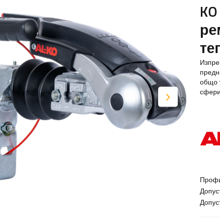
KO
ре
те
Изпре
предн
общо т
сфери
Профи
Допус
Допус