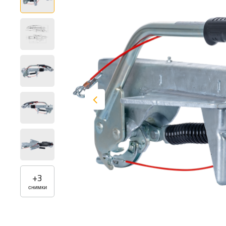
+
3
снимки