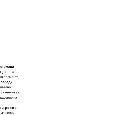
 стомана
оцесът на
на елемента,
повреди
.
чително
 значение за
одарение на
 изразява в
емаркето.