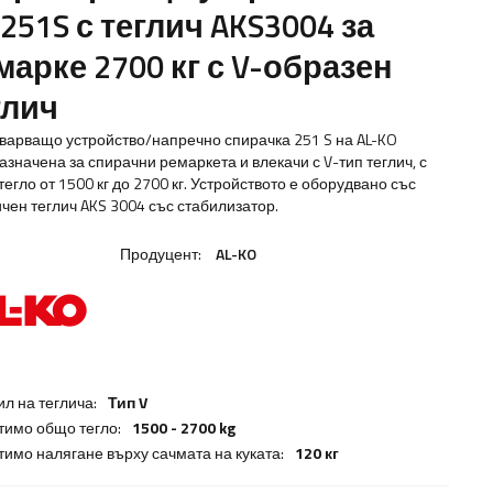
 251S с теглич AKS3004 за
марке 2700 кг с V-образен
глич
варващо устройство/напречно спирачка 251 S на AL-KO
азначена за спирачни ремаркета и влекачи с V-тип теглич, с
егло от 1500 кг до 2700 кг. Устройството е оборудвано със
чен теглич AKS 3004 със стабилизатор.
Продуцент:
AL-KO
л на теглича:
Тип V
тимо общо тегло:
1500 - 2700 kg
тимо налягане върху сачмата на куката:
120 кг