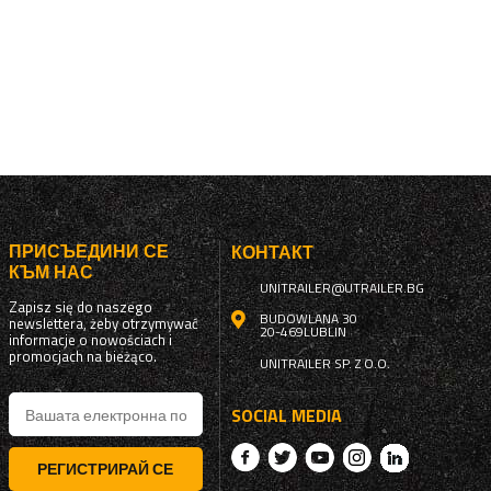
ПРИСЪЕДИНИ СЕ
КОНТАКТ
КЪМ НАС
UNITRAILER@UTRAILER.BG
Zapisz się do naszego
BUDOWLANA 30
newslettera, żeby otrzymywać
20-469
LUBLIN
informacje o nowościach i
promocjach na bieżąco.
UNITRAILER SP. Z O.O.
SOCIAL MEDIA
РЕГИСТРИРАЙ СЕ