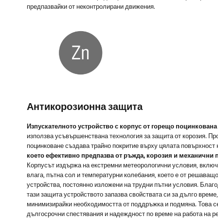
предпазвайки от неконтролирани движения.
Антикорозионна защита
Изпускателното устройство с корпус от горещо поцинкована
използва усъвършенствана технология за защита от корозия. Пр
поцинковане създава трайно покритие върху цялата повърхност 
което ефективно предпазва от ръжда, корозия и механични 
Корпусът издържа на екстремни метеорологични условия, вклю
влага, пътна сол и температурни колебания, което е от решаващо
устройства, постоянно изложени на трудни пътни условия. Благ
тази защита устройството запазва свойствата си за дълго време,
минимизирайки необходимостта от поддръжка и подмяна. Това се
дългосрочни спестявания и надеждност по време на работа на р