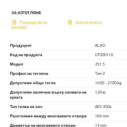
ЗА ИЗТЕГЛЯНЕ
Ръководство за
Overrun Devices
употреба
Продуцент
AL-KO
Код на продукта
UT000110
Модел
251 S
Профил на теглича
Тип V
Допустимо общо тегло
1500 - 2700 kg
Допустимо налягане върху сачмата на
120 кг
куката
Тип топка на хич
AKS 3004
Разстояние между монтажните отвори
166 mm
Диаметър на монтажните отвори
13 mm