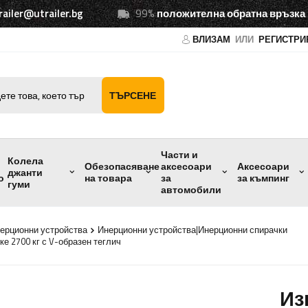
railer@utrailer.bg
99%
положителна обратна връзка
ВЛИЗАМ
ИЛИ
РЕГИСТРИ
ТЪРСЕНЕ
Части и
Колела
Обезопасяване
аксесоари
Аксесоари
джанти
о
на товара
за
за къмпинг
гуми
автомобили
нерционни устройства
Инерционни устройства|Инерционни спирачки
е 2700 кг с V-образен теглич
Из