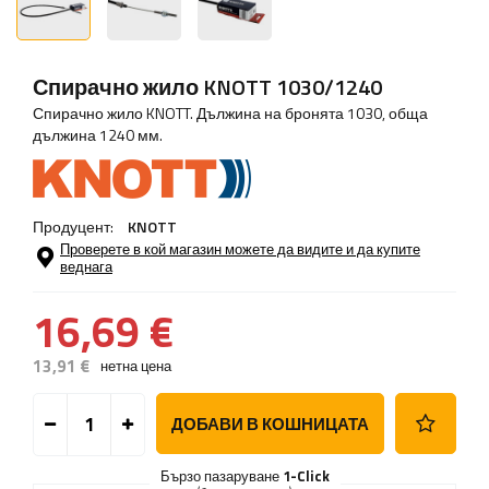
Спирачно жило KNOTT 1030/1240
Спирачно жило KNOTT. Дължина на бронята 1030, обща
дължина 1240 мм.
Продуцент:
KNOTT
Проверете в кой магазин можете да видите и да купите
веднага
16,69 €
13,91 €
нетна цена
ДОБАВИ В КОШНИЦАТА
Бързо пазаруване
1-Click