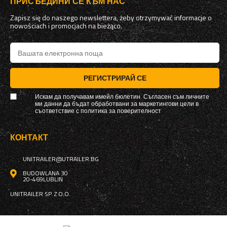
ПРИСЪЕДИНИ СЕ КЪМ НАС
Zapisz się do naszego newslettera, żeby otrzymywać informacje o
nowościach i promocjach na bieżąco.
РЕГИСТРИРАЙ СЕ
Искам да получавам имейл бюлетин. Съгласен съм личните
ми данни да бъдат обработвани за маркетингови цели в
съответствие с
политика за поверителност
КОНТАКТ
UNITRAILER@UTRAILER.BG
BUDOWLANA 30
20-469
LUBLIN
UNITRAILER SP. Z O.O.