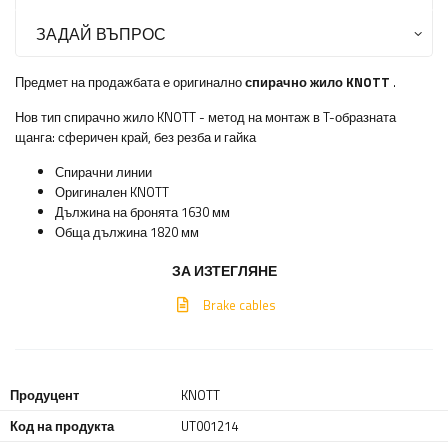
ЗАДАЙ ВЪПРОС
Предмет на продажбата е оригинално
спирачно жило
KNOTT
.
Нов тип спирачно жило KNOTT - метод на монтаж в T-образната
щанга: сферичен край, без резба и гайка
Спирачни линии
Оригинален KNOTT
Дължина на бронята 1630 мм
Обща дължина 1820 мм
ЗА ИЗТЕГЛЯНЕ
Brake cables
Продуцент
KNOTT
Код на продукта
UT001214