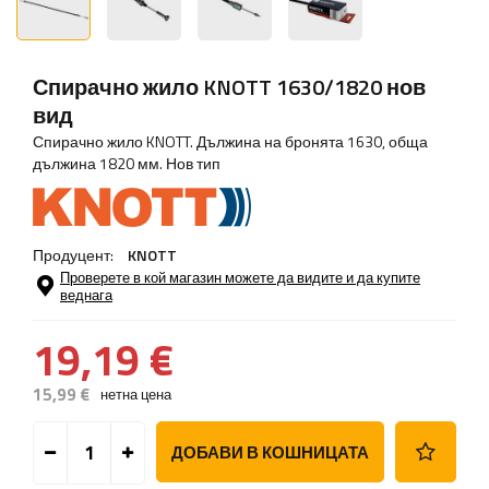
Спирачно жило KNOTT 1630/1820 нов
вид
Спирачно жило KNOTT. Дължина на бронята 1630, обща
дължина 1820 мм. Нов тип
Продуцент:
KNOTT
Проверете в кой магазин можете да видите и да купите
веднага
19,19 €
15,99 €
нетна цена
ДОБАВИ В КОШНИЦАТА