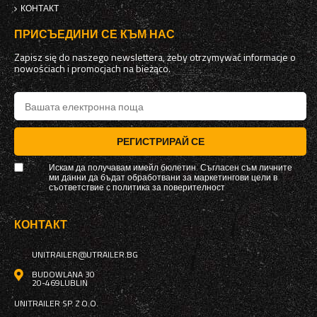
КОНТАКТ
ПРИСЪЕДИНИ СЕ КЪМ НАС
Zapisz się do naszego newslettera, żeby otrzymywać informacje o
nowościach i promocjach na bieżąco.
РЕГИСТРИРАЙ СЕ
Искам да получавам имейл бюлетин. Съгласен съм личните
ми данни да бъдат обработвани за маркетингови цели в
съответствие с
политика за поверителност
КОНТАКТ
UNITRAILER@UTRAILER.BG
BUDOWLANA 30
20-469
LUBLIN
UNITRAILER SP. Z O.O.