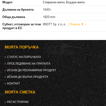
Модел
Спирачно жило, Боуден жило
Дължина на бронята
1630 г
Обща дължина
1820 mm
Субект, отговорен за този
KNOTT Sp. z o. o.
| Повече ▼
продукт в ЕС
МОЯТА ПОРЪЧКА
СТАТУС НА ПОРЪЧКАТА
ПРОСЛЕДЯВАНЕ НА ПРАТКАТА
ИСКАМ ДА РЕКЛАМИРАМ ПРОДУКТ
ИСКАМ ДА ВЪРНА ПРОДУКТА
КОНТАКТ
МОЯТА СМЕТКА
РЕГИСТРИРАМ