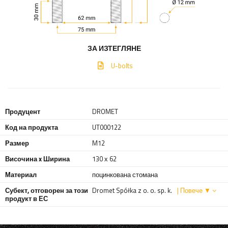
ЗА ИЗТЕГЛЯНЕ
U-bolts
Продуцент
DROMET
Код на продукта
UT000122
Размер
M12
Височина x Ширина
130 х 62
Материал
поцинкована стомана
Субект, отговорен за този
Dromet Spółka z o. o. sp. k.
| Повече ▼
продукт в ЕС