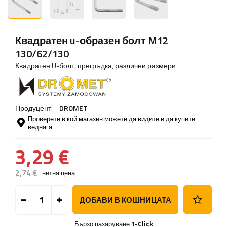
Квадратен u-образен болт M12
130/62/130
Квадратен U-болт, прегръдка, различни размери
Продуцент:
DROMET
Проверете в кой магазин можете да видите и да купите
веднага
3,29 €
2,74 €
нетна цена
ДОБАВИ В КОШНИЦАТА
Бързо пазаруване
1-Click