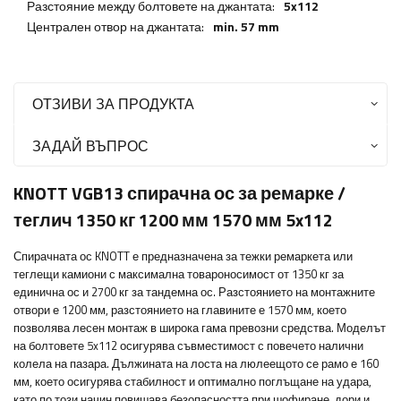
Разстояние между болтовете на джантата:
5x112
Централен отвор на джантата:
min. 57 mm
ОТЗИВИ ЗА ПРОДУКТА
ЗАДАЙ ВЪПРОС
KNOTT VGB13 спирачна ос за ремарке /
теглич 1350 кг 1200 мм 1570 мм 5x112
Спирачната ос KNOTT е предназначена за тежки ремаркета или
теглещи камиони с максимална товароносимост от 1350 кг за
единична ос и 2700 кг за тандемна ос. Разстоянието на монтажните
отвори е 1200 мм, разстоянието на главините е 1570 мм, което
позволява лесен монтаж в широка гама превозни средства. Моделът
на болтовете 5x112 осигурява съвместимост с повечето налични
колела на пазара. Дължината на лоста на люлеещото се рамо е 160
мм, което осигурява стабилност и оптимално поглъщане на удара,
като по този начин повишава безопасността при шофиране, дори и