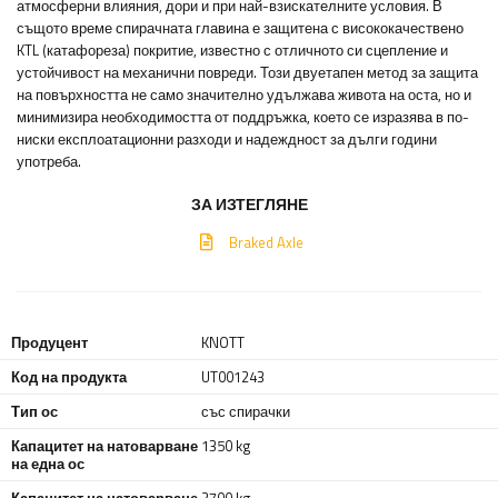
атмосферни влияния, дори и при най-взискателните условия. В
същото време спирачната главина е защитена с висококачествено
KTL (катафореза) покритие, известно с отличното си сцепление и
устойчивост на механични повреди. Този двуетапен метод за защита
на повърхността не само значително удължава живота на оста, но и
минимизира необходимостта от поддръжка, което се изразява в по-
ниски експлоатационни разходи и надеждност за дълги години
употреба.
ЗА ИЗТЕГЛЯНЕ
Braked Axle
Продуцент
KNOTT
Код на продукта
UT001243
Тип ос
със спирачки
Капацитет на натоварване
1350 kg
на една ос
Капацитет на натоварване
2700 kg