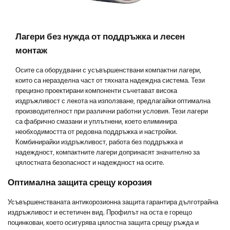
Лагери без нужда от поддръжка и лесен
монтаж
Осите са оборудвани с усъвършенствани компактни лагери,
които са неразделна част от тяхната надеждна система. Тези
прецизно проектирани компоненти съчетават висока
издръжливост с лекота на използване, предлагайки оптимална
производителност при различни работни условия. Тези лагери
са фабрично смазани и уплътнени, което елиминира
необходимостта от редовна поддръжка и настройки.
Комбинирайки издръжливост, работа без поддръжка и
надеждност, компактните лагери допринасят значително за
цялостната безопасност и надеждност на осите.
Оптимална защита срещу корозия
Усъвършенстваната антикорозионна защита гарантира дълготрайна
издръжливост и естетичен вид. Профилът на оста е горещо
поцинкован, което осигурява цялостна защита срещу ръжда и