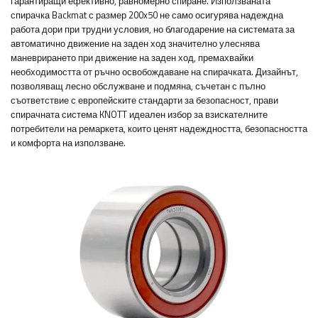
гарантиращи ефективно, равномерно спиране. Използваната
спирачка Backmat с размер 200x50 не само осигурява надеждна
работа дори при трудни условия, но благодарение на системата за
автоматично движение на заден ход значително улеснява
маневрирането при движение на заден ход, премахвайки
необходимостта от ръчно освобождаване на спирачката. Дизайнът,
позволяващ лесно обслужване и подмяна, съчетан с пълно
съответствие с европейските стандарти за безопасност, прави
спирачната система KNOTT идеален избор за взискателните
потребители на ремаркета, които ценят надеждността, безопасността
и комфорта на използване.