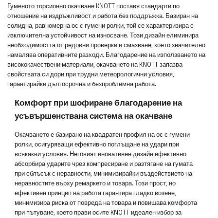
Гуменото торсионно окачване KNOTT поставя стандарти по
отношение на издръжливост и работа без поддръжка. Базиран на
солидна, равномерна ос с гумени ролки, той се характеризира с
изключителна устойчивост на износване. Този дизайн елиминира
необходимостта от редовни проверки и смазване, което значително
намалява оперативните разходи. Благодарение на използването на
висококачествени материали, окачването на KNOTT запазва
свойствата си дори при трудни метеорологични условия,
гарантирайки дългосрочна и безпроблемна работа.
Комфорт при шофиране благодарение на
усъвършенствана система на окачване
Окачването е базирано на квадратен профил на ос с гумени
ролки, осигуряващи ефективно поглъщане на удари при
всякакви условия. Неговият иновативен дизайн ефективно
абсорбира ударите чрез компресиране и разтягане на гумата
при сблъсък с неравности, минимизирайки въздействието на
неравностите върху ремаркето и товара. Този прост, но
ефективен принцип на работа гарантира гладко возене,
минимизира риска от повреда на товара и повишава комфорта
при пътуване, което прави осите KNOTT идеален избор за