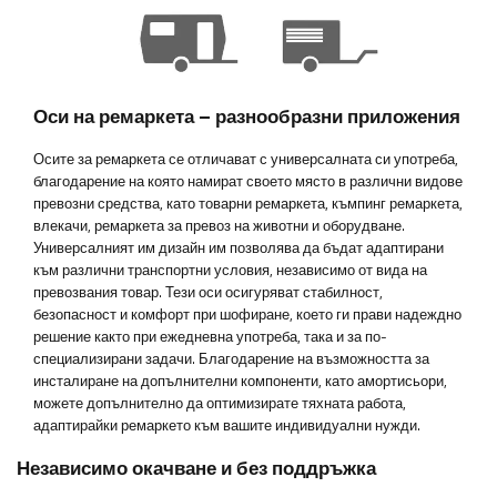
Оси на ремаркета – разнообразни приложения
Осите за ремаркета се отличават с универсалната си употреба,
благодарение на която намират своето място в различни видове
превозни средства, като товарни ремаркета, къмпинг ремаркета,
влекачи, ремаркета за превоз на животни и оборудване.
Универсалният им дизайн им позволява да бъдат адаптирани
към различни транспортни условия, независимо от вида на
превозвания товар. Тези оси осигуряват стабилност,
безопасност и комфорт при шофиране, което ги прави надеждно
решение както при ежедневна употреба, така и за по-
специализирани задачи. Благодарение на възможността за
инсталиране на допълнителни компоненти, като амортисьори,
можете допълнително да оптимизирате тяхната работа,
адаптирайки ремаркето към вашите индивидуални нужди.
Независимо окачване и без поддръжка