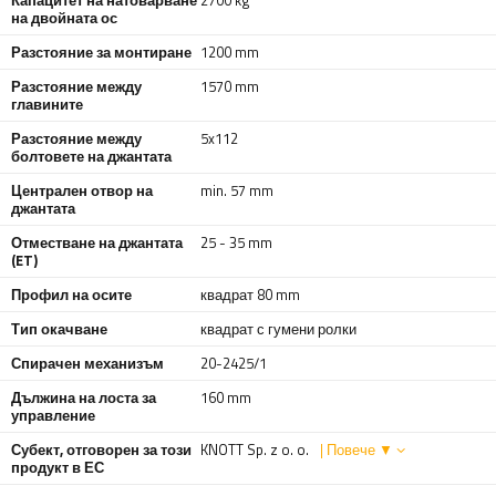
на двойната ос
Разстояние за монтиране
1200 mm
Разстояние между
1570 mm
главините
Разстояние между
5x112
болтовете на джантата
Централен отвор на
min. 57 mm
джантата
Отместване на джантата
25 - 35 mm
(ET)
Профил на осите
квадрат 80 mm
Тип окачване
квадрат с гумени ролки
Спирачен механизъм
20-2425/1
Дължина на лоста за
160 mm
управление
Субект, отговорен за този
KNOTT Sp. z o. o.
| Повече ▼
продукт в ЕС