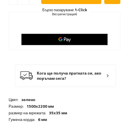
Бързо пазаруване
1-Click
(без регистрация)
Кога ще получа пратката си, ако
поръчам сега?
Цвят:
зелено
Размер:
1500х2200 мм
размер на мрежата:
35х35 мм
Гумена корда:
6 мм