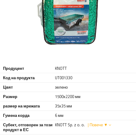
Продуцент
KNOTT
Код на продукта
UT001330
Цвят
зелено
Размер
1500х2200 мм
размер на мрежата
35х35 мм
Гумена корда
6 мм
Субект, отговорен за този
KNOTT Sp. z o. o.
| Повече ▼
продукт в ЕС