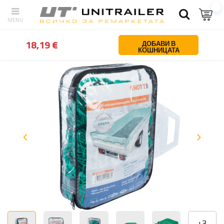
обратно
У дома
Обезопасяване на товара
Мрежи за транспорт
18,19 €
ДОБАВИ В
КОШНИЦАТА
+
3