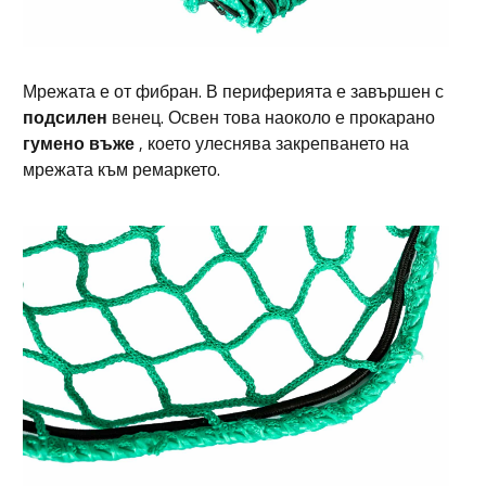
Мрежата е от фибран. В периферията е завършен с
подсилен
венец. Освен това наоколо е прокарано
гумено въже
, което улеснява закрепването на
мрежата към ремаркето.