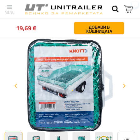
обратно
У дома
Обезопасяване на товара
Мрежи за транспорт
19,69 €
ДОБАВИ В
КОШНИЦАТА
+
6