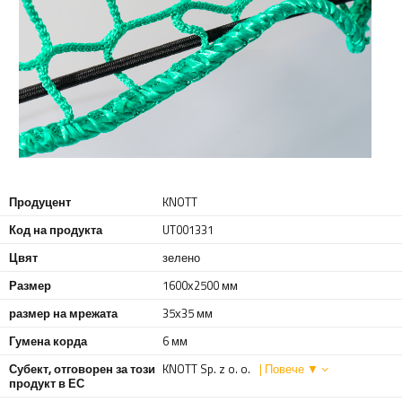
Продуцент
KNOTT
Код на продукта
UT001331
Цвят
зелено
Размер
1600х2500 мм
размер на мрежата
35х35 мм
Гумена корда
6 мм
Субект, отговорен за този
KNOTT Sp. z o. o.
| Повече ▼
продукт в ЕС