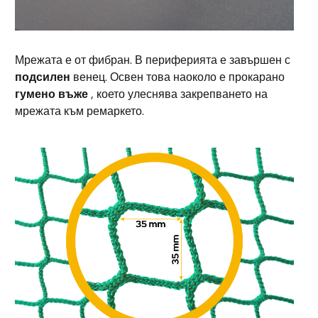
Мрежата е от фибран. В периферията е завършен с
подсилен
венец. Освен това наоколо е прокарано
гумено въже
, което улеснява закрепването на
мрежата към ремаркето.