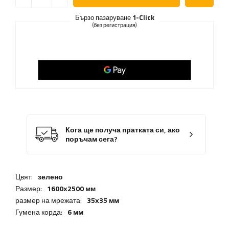
Бързо пазаруване
1-Click
(без регистрация)
Кога ще получа пратката си, ако
поръчам сега?
Цвят:
зелено
Размер:
1600х2500 мм
размер на мрежата:
35х35 мм
Гумена корда:
6 мм