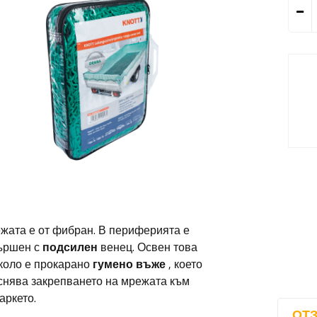
жата е от фибран. В периферията е
ършен с
подсилен
венец. Освен това
коло е прокарано
гумено въже
, което
снява закрепването на мрежата към
аркето.
ОТЗ