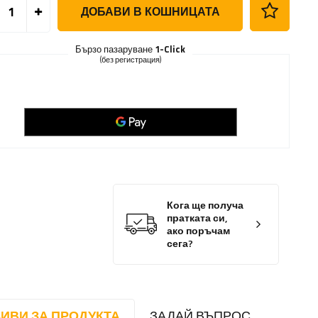
ДОБАВИ В КОШНИЦАТА
Бързо пазаруване
1-Click
(без регистрация)
Кога ще получа
пратката си,
ако поръчам
сега?
ИВИ ЗА ПРОДУКТА
ЗАДАЙ ВЪПРОС