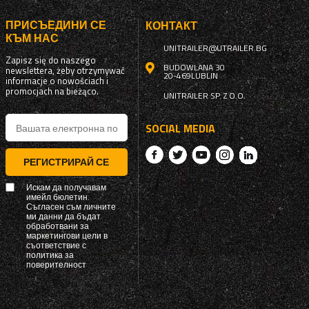
ПРИСЪЕДИНИ СЕ
КОНТАКТ
КЪМ НАС
UNITRAILER@UTRAILER.BG
Zapisz się do naszego
BUDOWLANA 30
newslettera, żeby otrzymywać
20-469
LUBLIN
informacje o nowościach i
promocjach na bieżąco.
UNITRAILER SP. Z O.O.
SOCIAL MEDIA
РЕГИСТРИРАЙ СЕ
Искам да получавам
имейл бюлетин.
Съгласен съм личните
ми данни да бъдат
обработвани за
маркетингови цели в
съответствие с
политика за
поверителност