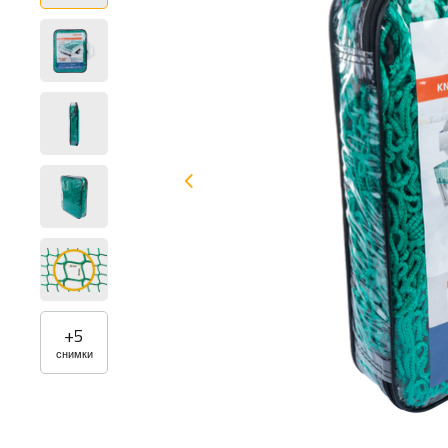
+
5
снимки