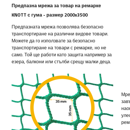
Предпазна мрежа за товар на ремарке
KNOTT с гума - размер 2000x3500
Предпазната мрежа позволява безопасно
транспортиране на различни видове товари.
Можете да го използвате за безопасно
транспортиране на товари с ремарке, но не
само. Той ще работи като защита например за
езера, балкони или стълби срещу малки деца.
Мре
зав
нао
уле
рем