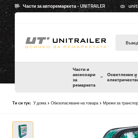
Части за авторемаркета - UNITRAILER
unit
Части и
аксесоари
Осветление и
за
електричеств
ремаркета
Ти си тук:
У дома
Обезопасяване на товара
Мрежи за транспо