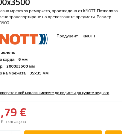
00x3500
азна мрежа за ремаркето, произведена от KNOTT. Позволява
асно транспортиране на превозваните предмети. Размер
3500
Продуцент:
KNOTT
зелено
а корда:
6 мм
р:
2000х3500 мм
р на мрежата:
35х35 мм
оверете в кой магазин можете да видите и да купите веднага
,79 €
 €
нетна цена