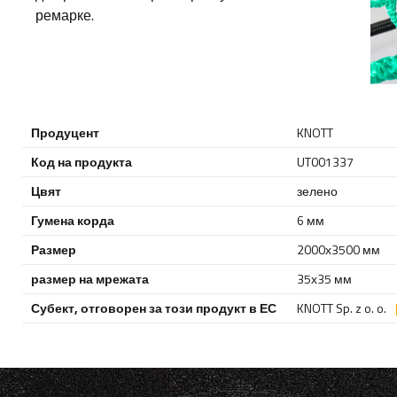
ремарке.
Продуцент
KNOTT
Код на продукта
UT001337
Цвят
зелено
Гумена корда
6 мм
Размер
2000х3500 мм
размер на мрежата
35х35 мм
Субект, отговорен за този продукт в ЕС
KNOTT Sp. z o. o.