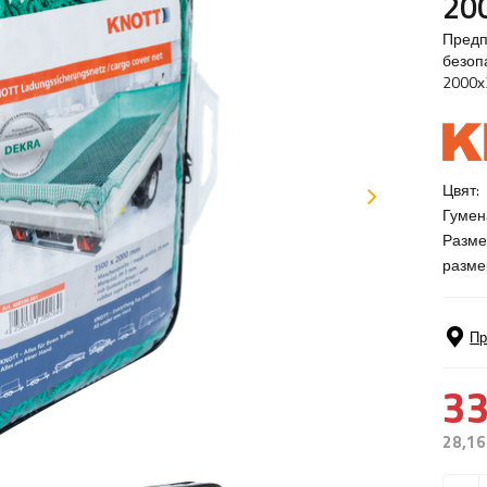
20
Предп
безоп
2000х
Цвят:
Гумен
Разме
разме
Пр
33
28,16