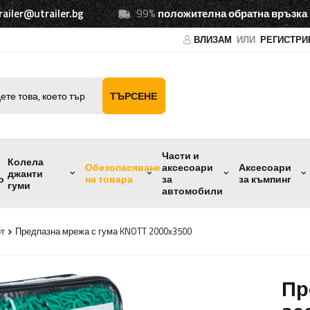
railer@utrailer.bg
99%
положителна обратна връзка
ВЛИЗАМ
ИЛИ
РЕГИСТРИ
ТЪРСЕНЕ
Части и
Колела
Обезопасяване
аксесоари
Аксесоари
джанти
о
на товара
за
за къмпинг
гуми
автомобили
рт
Предпазна мрежа с гума KNOTT 2000x3500
Пр