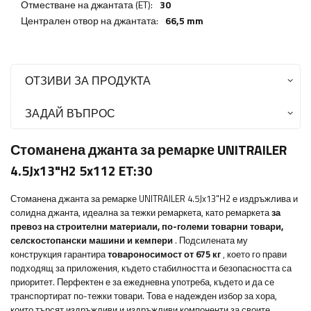
Отместване на джантата (ET):
30
Централен отвор на джантата:
66,5 mm
ОТЗИВИ ЗА ПРОДУКТА
ЗАДАЙ ВЪПРОС
Стоманена джанта за ремарке UNITRAILER
4.5Jx13"H2 5x112 ET:30
Стоманена джанта за ремарке UNITRAILER 4.5Jx13"H2
е издръжлива и
солидна джанта, идеална за тежки ремаркета, като ремаркета
за
превоз на строителни материали, по-големи товарни товари,
селскостопански машини и кемпери
. Подсилената му
конструкция гарантира
товароносимост от 675 кг
, което го прави
подходящ за приложения, където стабилността и безопасността са
приоритет. Перфектен
е
за ежедневна употреба, където и да се
транспортират по-тежки товари. Това е надежден избор за хора,
които търсят издръжливи и издръжливи компоненти за своите