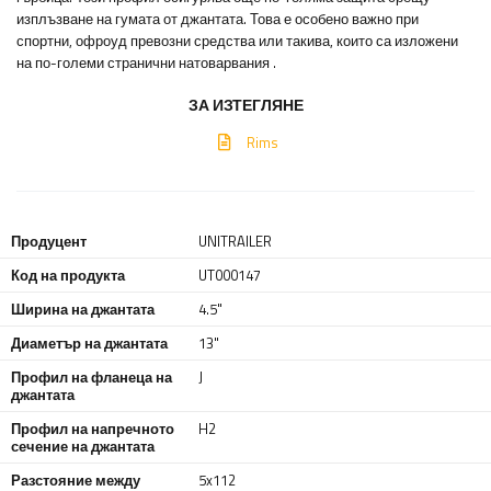
изплъзване на гумата от джантата. Това е особено важно при
спортни, офроуд превозни средства или такива, които са изложени
на по-големи странични натоварвания
.
ЗА ИЗТЕГЛЯНЕ
Rims
Продуцент
UNITRAILER
Код на продукта
UT000147
Ширина на джантата
4.5"
Диаметър на джантата
13"
Профил на фланеца на
J
джантата
Профил на напречното
H2
сечение на джантата
Разстояние между
5x112