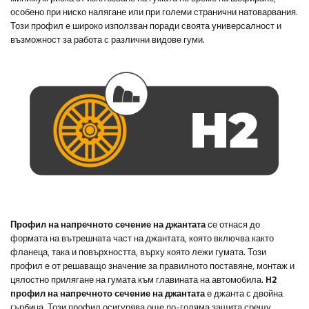
особено при ниско налягане или при големи странични натоварвания.
Този профил е широко използван поради своята универсалност и
възможност за работа с различни видове гуми.
Профил на напречното сечение на джантата
се отнася до
формата на вътрешната част на джантата, която включва както
фланеца, така и повърхността, върху която лежи гумата. Този
профил е от решаващо значение за правилното поставяне, монтаж и
цялостно прилягане на гумата към главината на автомобила.
H2
профил на напречното сечение на джантата
е джанта с двойна
гърбица. Този профил осигурява още по-голяма защита срещу