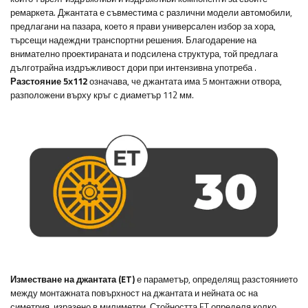
ремаркета. Джантата е съвместима с различни модели автомобили,
предлагани на пазара, което я прави универсален избор за хора,
търсещи надеждни транспортни решения. Благодарение на
внимателно проектираната и подсилена структура, той предлага
дълготрайна издръжливост дори при интензивна употреба
.
Разстояние 5х112
означава, че джантата има 5 монтажни отвора,
разположени върху кръг с диаметър 112 мм.
Изместване на джантата (ET)
е параметър, определящ разстоянието
между монтажната повърхност на джантата и нейната ос на
симетрия, изразено в милиметри. Стойността ET определя колко