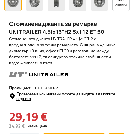
снимки
Стоманена джанта за ремарке
UNITRAILER 4.5Jx13"H2 5x112 ET:30
Стоманената джанта UNITRAILER 4.5Jx13"H2 е
предназначена за тежки ремаркета. С ширина 4,5 инча,
диаметър 13 инча, офсет ET:30 и разстояние между
болтовете 5x112, тя осигурява отлична стабилност и
издръжливост на пътя.
Продуцент:
UNITRAILER
Проверете в кой магазин можете да видите и да купите
веднага
29,19 €
24,33 €
нетна цена