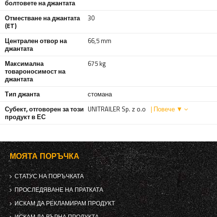
болтовете на джантата
Отместване на джантата
30
(ET)
Централен отвор на
66,5 mm
джантата
Максимална
675 kg
товароносимост на
джантата
Тип джанта
стомана
Субект, отговорен за този
UNITRAILER Sp. z o.o
| Повече ▼
продукт в ЕС
МОЯТА ПОРЪЧКА
СТАТУС НА ПОРЪЧКАТА
ПРОСЛЕДЯВАНЕ НА ПРАТКАТА
ИСКАМ ДА РЕКЛАМИРАМ ПРОДУКТ
ИСКАМ ДА ВЪРНА ПРОДУКТА