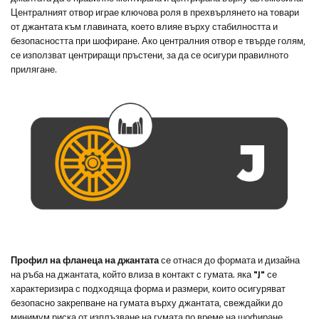
Централният отвор играе ключова роля в прехвърлянето на товари
от джантата към главината, което влияе върху стабилността и
безопасността при шофиране. Ако централния отвор е твърде голям,
се използват центриращи пръстени, за да се осигури правилното
прилягане.
Профил на фланеца на джантата
се отнася до формата и дизайна
на ръба на джантата, който влиза в контакт с гумата. яка
"J"
се
характеризира с подходяща форма и размери, които осигуряват
безопасно закрепване на гумата върху джантата, свеждайки до
минимум риска от изплъзване на гумата по време на шофиране,