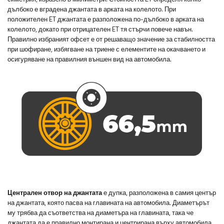
дълбоко е вградена джантата в арката на колелото. При
положителен ET джантата е разположена по-дълбоко в арката на
колелото, докато при отрицателен ET тя стърчи повече навън.
Правилно избраният офсет е от решаващо значение за стабилността
при шофиране, избягване на триене с елементите на окачването и
осигуряване на правилния външен вид на автомобила.
Централен отвор на джантата
е дупка, разположена в самия център
на джантата, която пасва на главината на автомобила. Диаметърът
му трябва да съответства на диаметъра на главината, така че
джантата да е правилно монтирана и центрирана върху автомобила.