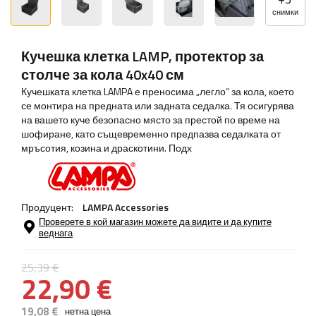
снимки
Кучешка клетка LAMP, протектор за
столче за кола 40x40 см
Кучешката клетка LAMPA е преносима „легло“ за кола, което
се монтира на предната или задната седалка. Тя осигурява
на вашето куче безопасно място за престой по време на
шофиране, като същевременно предпазва седалката от
мръсотия, козина и драскотини. Подх
Продуцент:
LAMPA Accessories
Проверете в кой магазин можете да видите и да купите
веднага
25,39 €
22,90 €
19,08 €
нетна цена