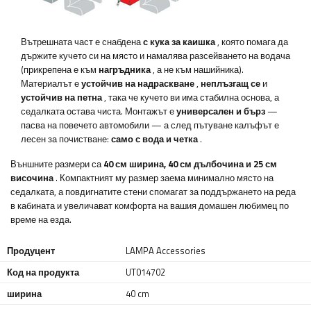
Вътрешната част е снабдена
с кука за каишка
, която помага да
държите кучето си на място и намалява разсейването на водача
(прикрепена е към
нагръдника
, а не към нашийника).
Материалът е
устойчив на надраскване
,
неплъзгащ се
и
устойчив на петна
, така че кучето ви има стабилна основа, а
седалката остава чиста. Монтажът е
универсален и бърз
—
пасва на повечето автомобили — а след пътуване калъфът е
лесен за почистване:
само с вода и четка
.
Външните размери са
40 см ширина, 40 см дълбочина и 25 см
височина
. Компактният му размер заема минимално място на
седалката, а повдигнатите стени спомагат за поддържането на реда
в кабината и увеличават комфорта на вашия домашен любимец по
време на езда.
Продуцент
LAMPA Accessories
Код на продукта
UT014702
ширина
40 cm