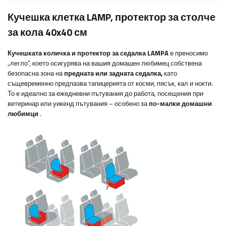
Кучешка клетка LAMP, протектор за столче
за кола 40x40 см
Кучешката количка и протектор за седалка
LAMPA
е преносимо
„легло“, което осигурява на вашия домашен любимец собствена
безопасна зона на
предната или задната седалка,
като
същевременно предпазва тапицерията от косми, пясък, кал и нокти.
То е идеално за ежедневни пътувания до работа, посещения при
ветеринар или уикенд пътувания – особено за
по-малки домашни
любимци
.