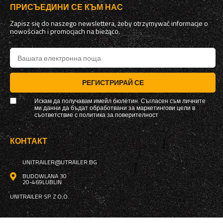
ПРИСЪЕДИНИ СЕ КЪМ НАС
Zapisz się do naszego newslettera, żeby otrzymywać informacje o
nowościach i promocjach na bieżąco.
РЕГИСТРИРАЙ СЕ
Искам да получавам имейл бюлетин. Съгласен съм личните
ми данни да бъдат обработвани за маркетингови цели в
съответствие с
политика за поверителност
КОНТАКТ
UNITRAILER@UTRAILER.BG
BUDOWLANA 30
20-469
LUBLIN
UNITRAILER SP. Z O.O.