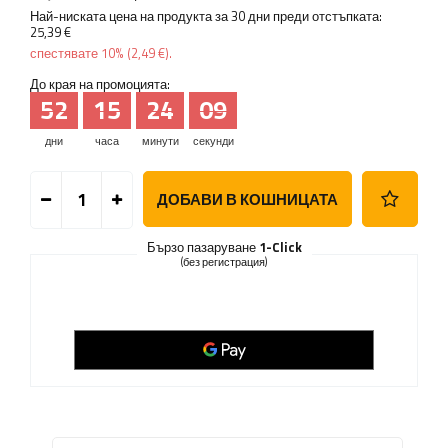
Най-ниската цена на продукта за 30 дни преди отстъпката:
25,39 €
спестявате
10%
(
2,49 €
).
До края на промоцията:
52
15
24
09
дни
часа
минути
секунди
ДОБАВИ В КОШНИЦАТА
Бързо пазаруване
1-Click
(без регистрация)