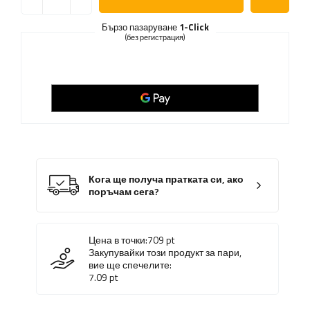
Бързо пазаруване
1-Click
(без регистрация)
Кога ще получа пратката си, ако
поръчам сега?
Цена в точки:
709
pt
Закупувайки този продукт за пари,
вие ще спечелите:
7.09
pt