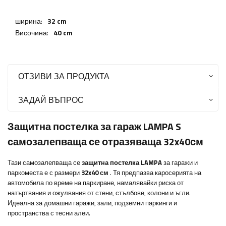
ширина:
32 cm
Височина:
40 cm
ОТЗИВИ ЗА ПРОДУКТА
ЗАДАЙ ВЪПРОС
Защитна постелка за гараж LAMPA S
самозалепваща се отразяваща 32x40см
Тази самозалепваща се
защитна постелка
LAMPA
за гаражи и
паркоместа е с размери
32x40 см
. Тя предпазва каросерията на
автомобила по време на паркиране, намалявайки риска от
натъртвания и ожулвания от стени, стълбове, колони и ъгли.
Идеална за домашни гаражи, зали, подземни паркинги и
пространства с тесни алеи.