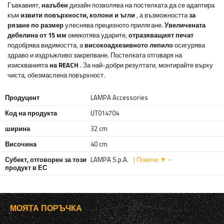
Гъвкавият,
назъбен
дизайн позволява на постелката да се адаптира
към
извити повърхности, колони и ъгли
, а възможността
за
рязане по размер
улеснява прецизното прилягане.
Увеличената
дебелина от 15 мм
омекотява ударите,
отразяващият печат
подобрява видимостта, а
високоадхезивното лепило
осигурява
здраво и издръжливо закрепване. Постелката отговаря на
изискванията
на REACH
. За най-добри резултати, монтирайте върху
чиста, обезмаслена повърхност.
Продуцент
LAMPA Accessories
Код на продукта
UT014704
ширина
32 cm
Височина
40 cm
Субект, отговорен за този
LAMPA S.p.A.
| Повече ▼
продукт в ЕС
МОЯТА ПОРЪЧКА