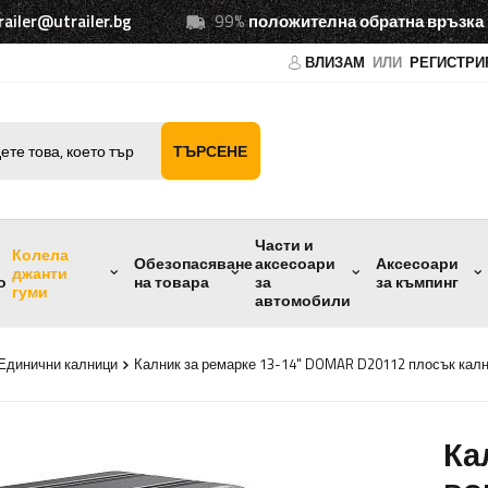
railer@utrailer.bg
99%
положителна обратна връзка
ВЛИЗАМ
ИЛИ
РЕГИСТРИ
ТЪРСЕНЕ
Части и
Колела
Обезопасяване
аксесоари
Аксесоари
джанти
о
на товара
за
за къмпинг
гуми
автомобили
Единични калници
Калник за ремарке 13-14" DOMAR D20112 плосък кал
Ка