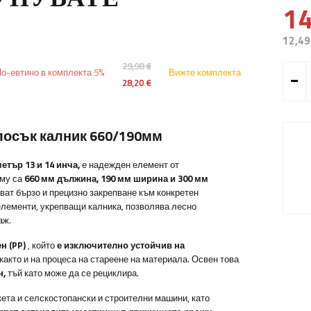
14
12,49
29,98 €
о-евтино в комплекта 5%
Вижте комплекта
28,20 €
плосък калник 660/190мм
етър 13 и 14 инча,
е надежден елемент от
 му са
660 мм дължина, 190 мм ширина и 300 мм
ват бързо и прецизно закрепване към конкретен
елементи, укрепващи калника, позволява лесно
аж.
н (PP)
, който
е изключително устойчив на
както и на процеса на стареене на материала. Освен това
н,
тъй като може да се рециклира.
ета и селскостопански и строителни машини, като