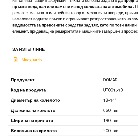
изпълняват защитна функция. Тяхната основна задача е
да предпа
пръски вода, кал или камъни изпод колелата на автомобила
. 
ремарке, машината или нейния товар от механични повреди, причин
намаляват водните пръски и ограничават разпространението на за
видимостта за превозните средства зад тях, като по този начи
елемент, придаващ на ремаркетата и машините завършен и профес
ЗА ИЗТЕГЛЯНЕ
Mudguards
Продуцент
DOMAR
Код на продукта
UT001513
Диаметър на колелото
13-14"
Дължина на крилото
660 mm
Ширина на крилото
190 mm
Височина на крилото
300 mm