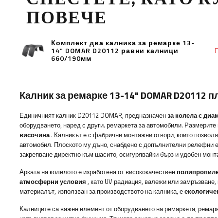
ПОВЕЧЕ
Комплект два калника за ремарке 13-
14" DOMAR D20112 равни калници
П
660/190мм
Калник за ремарке 13-14" DOMAR D20112 
Единичният калник D20112 DOMAR, предназначен
за колела с диам
оборудването, наред с други. ремаркета за автомобили.
Размерите
височина
. Калникът е с фабрични монтажни отвори, които позволя
автомобил. Плоското му дъно, снабдено с допълнителни релефни 
закрепване директно към шасито, осигурявайки бърз и удобен монт
Арката на колелото е изработена от висококачествен
полипропиле
атмосферни условия
, като UV радиация, валежи или замръзване, 
материалът, използван за производството на калника, е
екологиче
Калниците са важен елемент от оборудването на ремаркета, ремарк