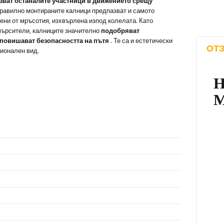
зват останалите участници в движението срещу
Правилно монтираните калници предпазват и самото
ени от мръсотия, изхвърлена изпод колелата. Като
мърсители, калниците значително
подобряват
н повишават безопасността на пътя
. Те са и естетически
ОТЗ
ионален вид.