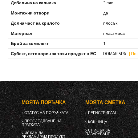
Дебелина на калника
3 mm
Монтажни отвори
да
Долна част на крилото
плосък
Материал
пластмаса
Брой за комплект
1
Субект, отговорен за този продукт в ЕС
DOMAR SPA
| По
МОЯТА ПОРЪЧКА
МОЯТА СМЕТКА
СТАТУС НА ПОРЪЧКАТА
РЕГИСТРИРАМ
ПРОСЛЕДЯВАНЕ НА
КОШНИЦА
ПРАТКАТА
СПИСЪК ЗА
ИСКАМ ДА
ПАЗАРУВАНЕ
РЕКЛАМИРАМ ПРОДУКТ