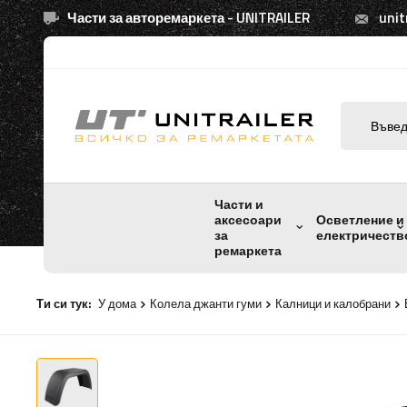
Части за авторемаркета - UNITRAILER
unit
Части и
аксесоари
Осветление и
за
електричеств
ремаркета
Ти си тук:
У дома
Колела джанти гуми
Калници и калобрани