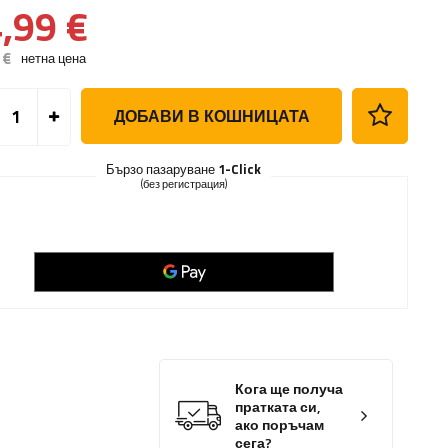
,99 €
 €
нетна цена
ДОБАВИ В КОШНИЦАТА
Бързо пазаруване
1-Click
(без регистрация)
Кога ще получа
пратката си,
ако поръчам
сега?