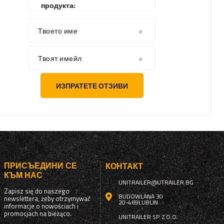
продукта:
Твоето име
Твоят имейл
ИЗПРАТЕТЕ ОТЗИВИ
ПРИСЪЕДИНИ СЕ
КОНТАКТ
КЪМ НАС
UNITRAILER@UTRAILER.BG
Zapisz się do naszego
BUDOWLANA 30
newslettera, żeby otrzymywać
20-469
LUBLIN
informacje o nowościach i
promocjach na bieżąco.
UNITRAILER SP. Z O.O.