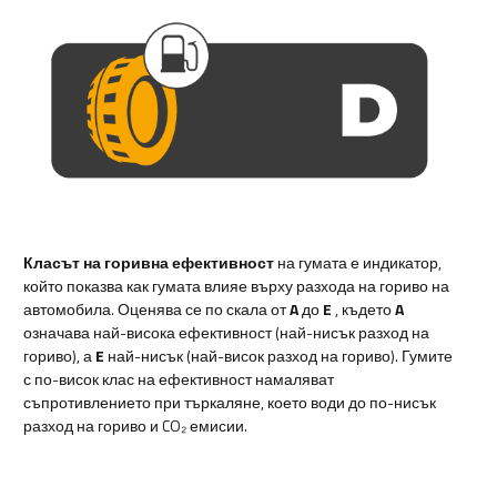
Класът на горивна ефективност
на гумата е индикатор,
който показва как гумата влияе върху разхода на гориво на
автомобила. Оценява се по скала от
A
до
E
, където
A
означава най-висока ефективност (най-нисък разход на
гориво), а
E
най-нисък (най-висок разход на гориво). Гумите
с по-висок клас на ефективност намаляват
съпротивлението при търкаляне, което води до по-нисък
разход на гориво и CO₂ емисии.