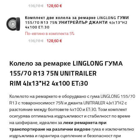
136,78 €
128,60 €
Комплект две колела за ремарке LINGLONG ГУМИ
155/70 R13 75N УНИТРЕЙЛЪР ДЖАНТИ 4Jx13"H2
4x100 ET:30
По-евтино в комплекта 5%
136,78 €
128,60 €
Колело за ремарке LINGLONG ГУМА
155/70 R13 75N UNITRAILER
RIM 4Jx13"H2 4x100 ET:30
Колелото на ремаркето е оборудвано с гума LINGLONG 155/70
R13 с товароносимост 75N и джанта UNITRAILER 4Jx13"H2 с
разстояние между болтовете 4x100 и ET:30. Този комплект
осигурява оптимална издръжливост и стабилност по време
на шофиране, идеален за
леки ремаркета при
транспортиране на различни видове
гума е изключително
издръжлива и гарантира
сцепление и безопасност
при