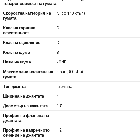
товароносимост на гумата
Скоростна категория на
N (do 140 km/h)
гумата
Клас на горивна
D
ефективност
Клас на сцепление
D
Клас на шума
B
Ниво на шума
70 dB
Максимално налягане на
3 bar (300 kPa)
гумата
Тип джанта
стомана
Ширина на джантата
4"
Диаметър на джантата
13"
Профил на фланеца на
J
джантата
Профил на напречното
H2
сечение на джантата