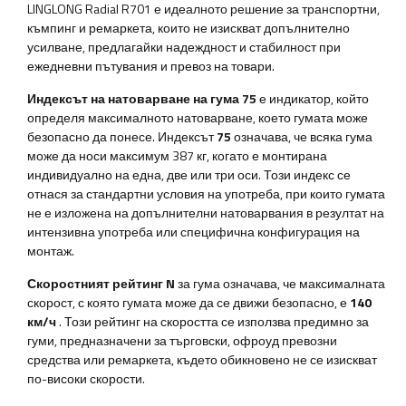
LINGLONG Radial R701 е идеалното решение за транспортни,
къмпинг и ремаркета, които не изискват допълнително
усилване, предлагайки надеждност и стабилност при
ежедневни пътувания и превоз на товари.
Индексът на натоварване на гума 75
е индикатор, който
определя максималното натоварване, което гумата може
безопасно да понесе. Индексът
75
означава, че всяка гума
може да носи максимум 387 кг, когато е монтирана
индивидуално на една, две или три оси. Този индекс се
отнася за стандартни условия на употреба, при които гумата
не е изложена на допълнителни натоварвания в резултат на
интензивна употреба или специфична конфигурация на
монтаж.
Скоростният рейтинг N
за гума означава, че максималната
скорост, с която гумата може да се движи безопасно, е
140
км/ч
. Този рейтинг на скоростта се използва предимно за
гуми, предназначени за търговски, офроуд превозни
средства или ремаркета, където обикновено не се изискват
по-високи скорости.