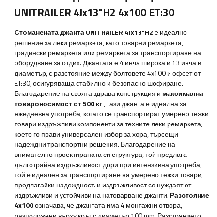
UNITRAILER 4Jx13"H2 4x100 ET:30
Стоманената джанта UNITRAILER 4Jx13"H2
е идеално
решение за леки ремаркета, като товарни ремаркета,
градински ремаркета или ремаркета за транспортиране на
оборудване за отдих. Джантата е 4 инча широка и 13 инча в
диаметър, с разстояние между болтовете 4x100 и офсет от
ET:30, осигуряваща стабилно и безопасно шофиране.
Благодарение на своята здрава конструкция и
максимална
товароносимост от 500 кг
, тази джанта е идеална за
ежедневна употреба, когато се транспортират умерено тежки
товари издръжливи компоненти за техните леки ремаркета,
което го прави универсален избор за хора, търсещи
надеждни транспортни решения. Благодарение на
внимателно проектираната си структура, той предлага
дълготрайна издръжливост дори при интензивна употреба,
той е идеален за транспортиране на умерено тежки товари,
предлагайки надеждност. и издръжливост се нуждаят от
издръжливи и устойчиви на натоварване джанти.
Разстояние
4x100
означава, че джантата има 4 монтажни отвора,
разположени върху кръг с диаметър 100 mm. Разстоянието