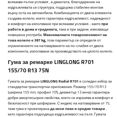
всякакви пътни условия
, а джантата, благодарение на
издръжливата си структура, поддържа стабилен монтаж
върху оста на автомобила. Комбинацията от двата елемента
създава колело, което гарантира издръжливост, надеждност
и комфорт на използване при всякакви условия - както
при
работа в дома и градината,
така и при задачи, изискващи
повишена употреба.
Максималната товароносимост на
това колело е
387 kg,
този параметър се определя от
ограничението на натоварването на по-слабия от двата
компонента, използвани за производството на цялото колело.
Гума за ремарке LINGLONG R701
155/70 R13 75N
Гумата за ремарке
LINGLONG Radial R701
е солиден избор за
стандартни транспортни приложения. Размер 155/70 R13
(ширина 155 mm, профил 70%, диаметър 13 инча) гарантира
добри амортисьорни свойства, което се изразява в комфорт и
безопасност при шофиране. С индекс на натоварване от 75,
тази гума е проектирана
да носи леки и средни товари
,
като гарантира подходяща издръжливост на пътя. Гумата