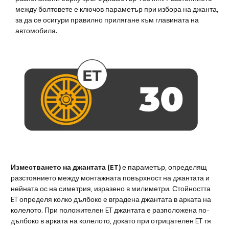
между болтовете е ключов параметър при избора на джанта,
за да се осигури правилно прилягане към главината на
автомобила.
Изместването на джантата (ET)
е параметър, определящ
разстоянието между монтажната повърхност на джантата и
нейната ос на симетрия, изразено в милиметри. Стойността
ET определя колко дълбоко е вградена джантата в арката на
колелото. При положителен ET джантата е разположена по-
дълбоко в арката на колелото, докато при отрицателен ET тя