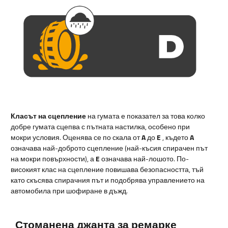
Класът на сцепление
на гумата е показател за това колко
добре гумата сцепва с пътната настилка, особено при
мокри условия. Оценява се по скала от
A
до
E
, където
A
означава най-доброто сцепление (най-късия спирачен път
на мокри повърхности), а
E
означава най-лошото. По-
високият клас на сцепление повишава безопасността, тъй
като скъсява спирачния път и подобрява управлението на
автомобила при шофиране в дъжд.
Стоманена джанта за ремарке