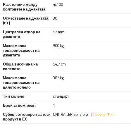
Разстояние между
4x100
болтовете на джантата
Отместване на джантата
30
(ET)
Централен отвор на
57 mm
джантата
Максимална
500 kg
товароносимост на
джантата
Обща височина на
54,7 cm
колелото
Максимална
387 kg
товароносимост на
цялото колело
Тип колело
стандарт
Брой за комплект
1
Субект, отговорен за този
UNITRAILER Sp. z o.o
| Повече ▼
продукт в ЕС