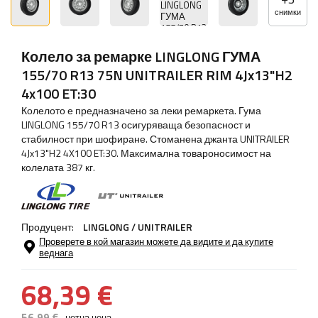
снимки
Колело за ремарке LINGLONG ГУМА
155/70 R13 75N UNITRAILER RIM 4Jx13"H2
4x100 ET:30
Колелото е предназначено за леки ремаркета. Гума
LINGLONG 155/70 R13 осигуряваща безопасност и
стабилност при шофиране. Стоманена джанта UNITRAILER
4Jx13"H2 4X100 ET:30. Максимална товароносимост на
колелата 387 кг.
Продуцент:
LINGLONG / UNITRAILER
Проверете в кой магазин можете да видите и да купите
веднага
68,39 €
56,99 €
нетна цена