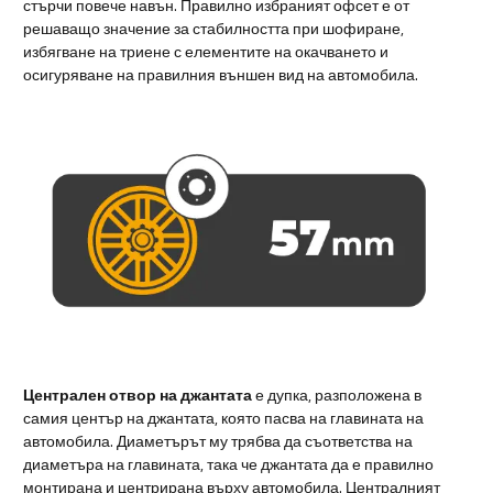
стърчи повече навън. Правилно избраният офсет е от
решаващо значение за стабилността при шофиране,
избягване на триене с елементите на окачването и
осигуряване на правилния външен вид на автомобила.
Централен отвор на джантата
е дупка, разположена в
самия център на джантата, която пасва на главината на
автомобила. Диаметърът му трябва да съответства на
диаметъра на главината, така че джантата да е правилно
монтирана и центрирана върху автомобила. Централният