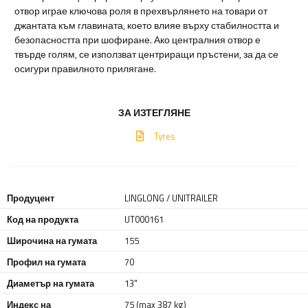
отвор играе ключова роля в прехвърлянето на товари от
джантата към главината, което влияе върху стабилността и
безопасността при шофиране. Ако централния отвор е
твърде голям, се използват центриращи пръстени, за да се
осигури правилното прилягане.
ЗА ИЗТЕГЛЯНЕ
Tyres
Продуцент
LINGLONG / UNITRAILER
Код на продукта
UT000161
Широчина на гумата
155
Профил на гумата
70
Диаметър на гумата
13"
Индекс на
75 (max 387 kg)