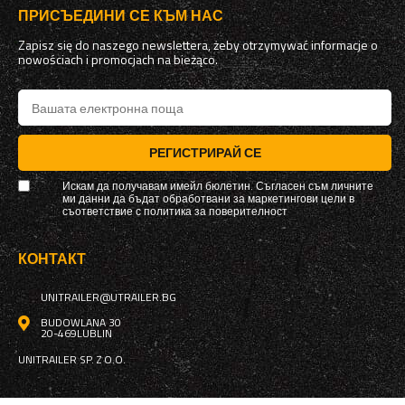
ПРИСЪЕДИНИ СЕ КЪМ НАС
Zapisz się do naszego newslettera, żeby otrzymywać informacje o
nowościach i promocjach na bieżąco.
РЕГИСТРИРАЙ СЕ
Искам да получавам имейл бюлетин. Съгласен съм личните
ми данни да бъдат обработвани за маркетингови цели в
съответствие с
политика за поверителност
КОНТАКТ
UNITRAILER@UTRAILER.BG
BUDOWLANA 30
20-469
LUBLIN
UNITRAILER SP. Z O.O.