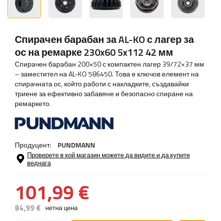
Спирачен барабан за AL-KO с лагер за
ос на ремарке 230x60 5x112 42 мм
Спирачен барабан 200×50 с компактен лагер 39/72×37 мм
– заместител на AL-KO 586450. Това е ключов елемент на
спирачната ос, който работи с накладките, създавайки
триене за ефективно забавяне и безопасно спиране на
ремаркето.
Продуцент:
PUNDMANN
Проверете в кой магазин можете да видите и да купите
веднага
101,99 €
84,99 €
нетна цена