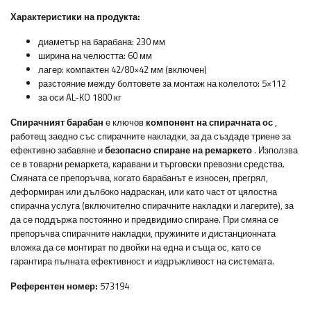
Характеристики на продукта:
диаметър на барабана: 230 мм
ширина на челюстта: 60 ​​мм
лагер: компактен 42/80×42 мм (включен)
разстояние между болтовете за монтаж на колелото: 5×112
за оси AL-KO 1800 кг
Спирачният барабан
е ключов
компонент на спирачната ос
,
работещ заедно със спирачните накладки, за да създаде триене за
ефективно забавяне и
безопасно спиране на ремаркето
. Използва
се в товарни ремаркета, каравани и търговски превозни средства.
Смяната се препоръчва, когато барабанът е износен, прегрял,
деформиран или дълбоко надраскан, или като част от цялостна
спирачна услуга (включително спирачните накладки и лагерите), за
да се поддържа постоянно и предвидимо спиране. При смяна се
препоръчва спирачните накладки, пружините и дистанционната
вложка да се монтират по двойки на една и съща ос, като се
гарантира пълната ефективност и издръжливост на системата.
Референтен номер:
573194