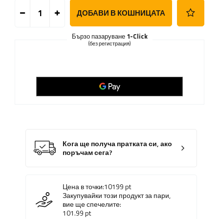
ДОБАВИ В КОШНИЦАТА
Бързо пазаруване
1-Click
(без регистрация)
Кога ще получа пратката си, ако
поръчам сега?
Цена в точки:
10199
pt
Закупувайки този продукт за пари,
вие ще спечелите:
101.99
pt