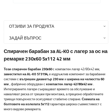
ОТЗИВИ ЗА ПРОДУКТА
ЗАДАЙ ВЪПРОС
Спирачен барабан за AL-KO с лагер за ос на
ремарке 230x60 5x112 42 мм
Този спирачен барабан 230x60
с компактен лагер 42/80x42 мм,
заместител на AL-KO 573194,
е издръжлив компонент за барабанни
системи с
вътрешен диаметър 230 мм
и
ширина на челюстта 60
мм
, фабрично оборудван с
компактен лагер 42/80x42 мм
.
Интегрираните лагери съкращават времето за обслужване и
намаляват риска от грешки при монтажа, а прецизно обработените
триещи повърхности осигуряват стабилно спиране.
Схемата на
болтовете на колелата 5x112
гарантира широка съвместимост с
много видове ремаркета.