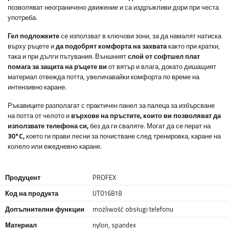
позволяват неограничено движение и са издръжливи дори при честа
употреба.
Гел подложките
се използват в ключови зони, за да намалят натиска
върху ръцете и
да подобрят комфорта на захвата
както при кратки,
така и при дълги пътувания. Външният
слой от софтшел плат
помага за защита на ръцете ви
от вятър и влага, докато дишащият
материал отвежда потта, увеличавайки комфорта по време на
интензивно каране.
Ръкавиците разполагат с практичен панел за палеца за избърсване
на потта от челото и
върхове на пръстите, които ви позволяват да
използвате телефона си,
без да ги сваляте. Могат да се перат на
30°C,
което ги прави лесни за почистване след тренировка, каране на
колело или ежедневно каране.
Продуцент
PROFEX
Код на продукта
UT016818
Допълнителни функции
możliwość obsługi telefonu
Материал
nylon
,
spandex