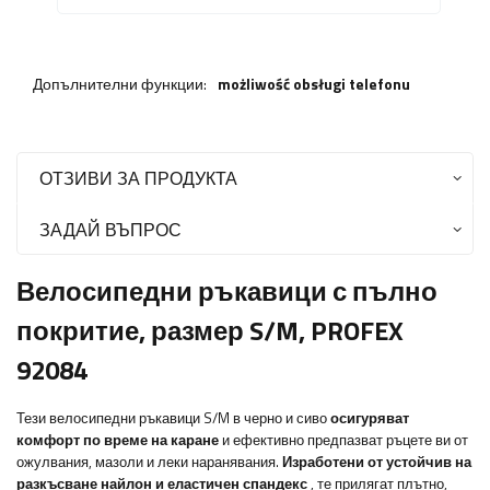
Допълнителни функции:
możliwość obsługi telefonu
ОТЗИВИ ЗА ПРОДУКТА
ЗАДАЙ ВЪПРОС
Велосипедни ръкавици с пълно
покритие, размер S/M, PROFEX
92084
Тези велосипедни ръкавици S/M в черно и сиво
осигуряват
комфорт по време на каране
и ефективно предпазват ръцете ви от
ожулвания, мазоли и леки наранявания.
Изработени от устойчив на
разкъсване найлон и еластичен спандекс
, те прилягат плътно,