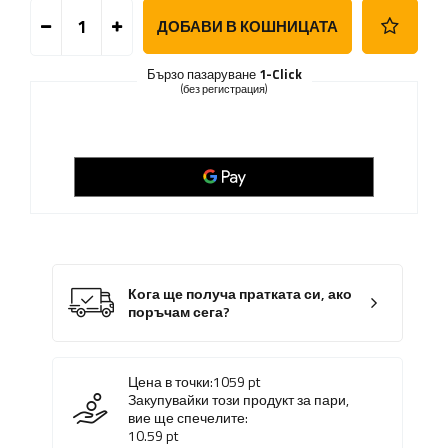
ДОБАВИ В КОШНИЦАТА
Бързо пазаруване
1-Click
(без регистрация)
Кога ще получа пратката си, ако
поръчам сега?
Цена в точки:
1059
pt
Закупувайки този продукт за пари,
вие ще спечелите:
10.59
pt