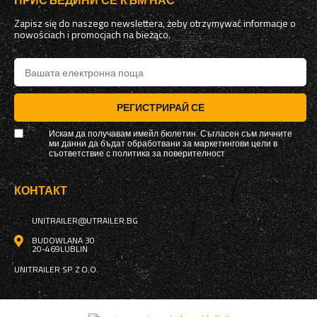
ПРИСЪЕДИНИ СЕ КЪМ НАС
Zapisz się do naszego newslettera, żeby otrzymywać informacje o
nowościach i promocjach na bieżąco.
РЕГИСТРИРАЙ СЕ
Искам да получавам имейл бюлетин. Съгласен съм личните
ми данни да бъдат обработвани за маркетингови цели в
съответствие с
политика за поверителност
КОНТАКТ
UNITRAILER@UTRAILER.BG
BUDOWLANA 30
20-469
LUBLIN
UNITRAILER SP. Z O.O.