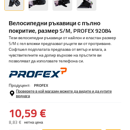
Велосипедни ръкавици с пълно
покритие, размер S/M, PROFEX 92084
Тези велосипедни ръкавици от найлон и еластан размер
S/M с гел вложки предпазват ръцете ви от протриване.
Софтшел подплатата предпазва от вятър и влага, а
чувствителните на допир върхове на пръстите ви
позволяват да използвате телефона си.
Продуцент:
PROFEX
Проверете в кой магазин можете да видите и да купите
веднага
10,59 €
8,83 €
нетна цена