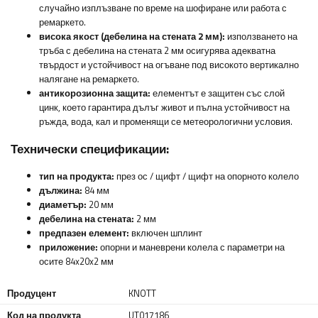
случайно изплъзване по време на шофиране или работа с
ремаркето.
висока якост (дебелина на стената 2 мм):
използването на
тръба с дебелина на стената 2 мм осигурява адекватна
твърдост и устойчивост на огъване под високото вертикално
налягане на ремаркето.
антикорозионна защита:
елементът е защитен със слой
цинк, което гарантира дълъг живот и пълна устойчивост на
ръжда, вода, кал и променящи се метеорологични условия.
Технически спецификации:
тип на продукта:
през ос / щифт / щифт на опорното колело
дължина:
84 мм
диаметър:
20 мм
дебелина на стената:
2 мм
предпазен елемент:
включен шплинт
приложение:
опорни и маневрени колела с параметри на
осите 84x20x2 мм
Продуцент
KNOTT
Код на продукта
UT017186