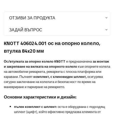
ОТЗИВИ ЗА ПРОДУКТА
ЗАДАЙ ВЪПРОС
KNOTT 406024.001 ос на опорно колело,
втулка 84x20 мм
Ос/втулката за опорно колело
KNOTT
е предназначена
за монтаж
и закрепване на вилката на опорното колело
към опорните колела
на автомобилни ремаркета, ремаркета с плоска платформа или
каравани. Пълният
комплект, с клиновиден шплент,
осигурява
сигурно заключване на колелата и безопасност по време на
маневриране и паркиране на ремаркето.
Основни характеристики и дизайн:
пълен комплект с шплент:
оста е оборудвана с подходящ
шплент (щифт), който ефективно предпазва елемента от