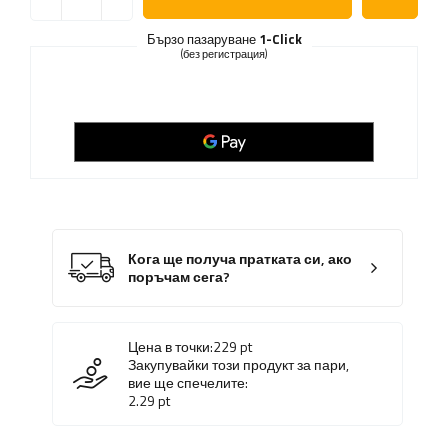
Бързо пазаруване
1-Click
(без регистрация)
Кога ще получа пратката си, ако
поръчам сега?
Цена в точки:
229
pt
Закупувайки този продукт за пари,
вие ще спечелите:
2.29
pt