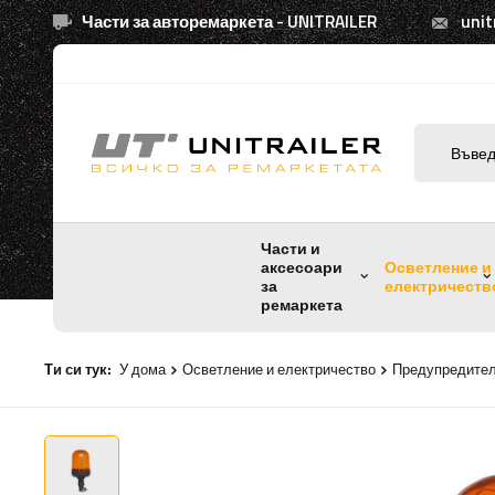
Части за авторемаркета - UNITRAILER
unit
Части и
аксесоари
Осветление и
за
електричеств
ремаркета
Ти си тук:
У дома
Осветление и електричество
Предупредител