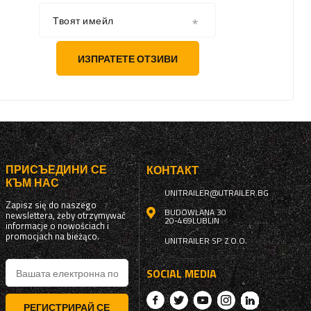
Твоят имейл
ИЗПРАТЕТЕ ОТЗИВИ
ПРИСЪЕДИНИ СЕ
КОНТАКТ
КЪМ НАС
UNITRAILER@UTRAILER.BG
Zapisz się do naszego
BUDOWLANA 30
newslettera, żeby otrzymywać
20-469
LUBLIN
informacje o nowościach i
promocjach na bieżąco.
UNITRAILER SP. Z O.O.
SOCIAL MEDIA
РЕГИСТРИРАЙ СЕ