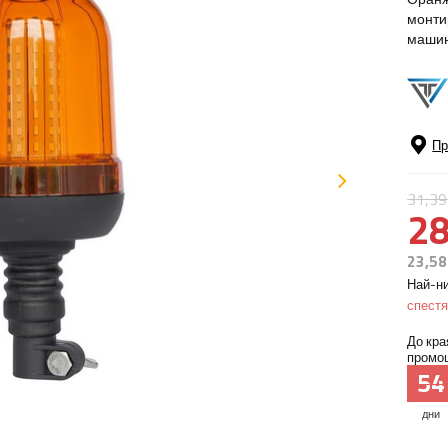
монти
машин
Пр
31,39
28
23,58
Най-ни
спест
До кра
промоц
54
дни