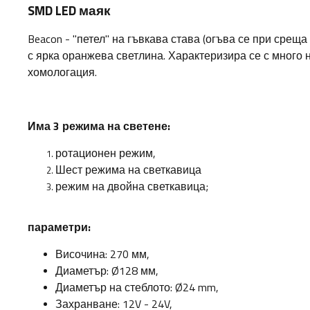
SMD LED маяк
Beacon - "петел" на гъвкава става (огъва се при среща
с ярка оранжева светлина. Характеризира се с много 
хомологация.
Има 3 режима на светене:
ротационен режим,
Шест режима на светкавица
режим на двойна светкавица;
параметри:
Височина: 270 мм,
Диаметър: Ø128 мм,
Диаметър на стеблото:
Ø24 mm,
Захранване: 12V - 24V,