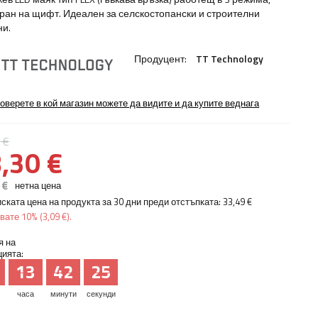
ран на щифт. Идеален за селскостопански и строителни
и.
Продуцент:
TT Technology
оверете в кой магазин можете да видите и да купите веднага
 €
,30 €
 €
нетна цена
ската цена на продукта за 30 дни преди отстъпката:
33,49 €
явате
10%
(
3,09 €
).
я на
ията:
13
42
25
часа
минути
секунди