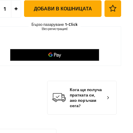
ДОБАВИ В КОШНИЦАТА
Бързо пазаруване
1-Click
(без регистрация)
Кога ще получа
пратката си,
ако поръчам
сега?