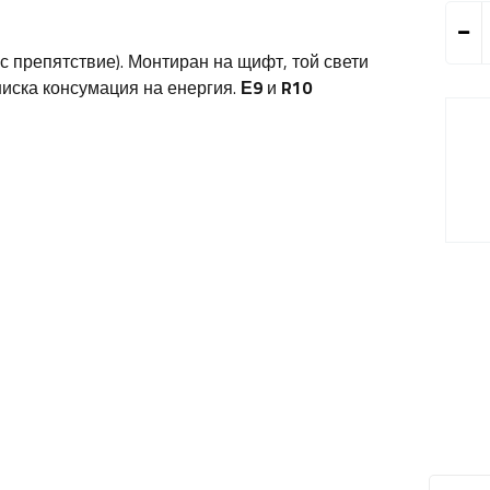
 с препятствие). Монтиран на щифт, той свети
ниска консумация на енергия.
Е9
и
R10