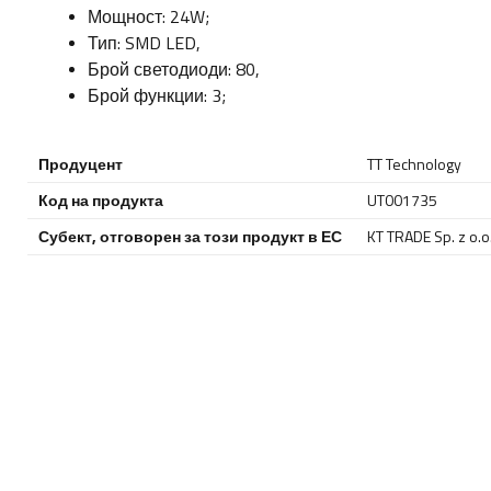
Мощност: 24W;
Тип: SMD LED,
Брой светодиоди: 80,
Брой функции: 3;
Продуцент
TT Technology
Код на продукта
UT001735
Субект, отговорен за този продукт в ЕС
KT TRADE Sp. z o.o. 