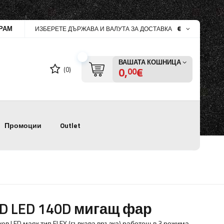
РАМ
€
ИЗБЕРЕТЕ ДЪРЖАВА И ВАЛУТА ЗА ДОСТАВКА
ВАШАТА КОШНИЦА
0,
€
(0)
00
Промоции
Outlet
D LED 140D мигащ фар
ев LED маяк тип FLEX (гъвкава връзка) работещ в 3 режима,