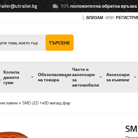
railer@utrailer.bg
99%
положителна обратна връзка
ВЛИЗАМ
ИЛИ
РЕГИСТРИ
ТЪРСЕНЕ
Части и
Колела
Обезопасяване
аксесоари
Аксесоари
джанти
о
на товара
за
за къмпинг
гуми
автомобили
ни лампи
SMD LED 140D мигащ фар
SM
Оранж