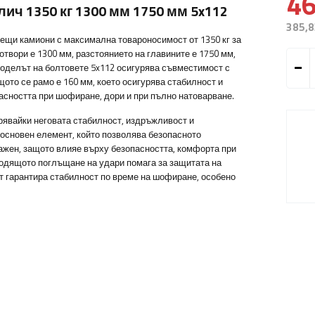
46
лич 1350 кг 1300 мм 1750 мм 5x112
385,8
ещи камиони с максимална товароносимост от 1350 кг за
отвори е 1300 мм, разстоянието на главините е 1750 мм,
Моделът на болтовете 5x112 осигурява съвместимост с
ото се рамо е 160 мм, което осигурява стабилност и
асността при шофиране, дори и при пълно натоварване.
рявайки неговата стабилност, издръжливост и
 основен елемент, който позволява безопасното
ажен, защото влияе върху безопасността, комфорта при
одящото поглъщане на удари помага за защитата на
т гарантира стабилност по време на шофиране, особено