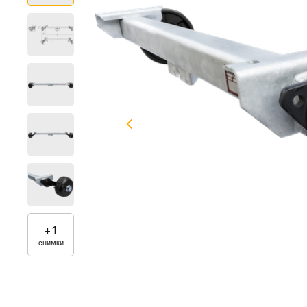
+
1
снимки