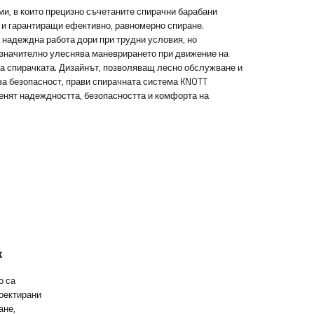
и, в които прецизно съчетаните спирачни барабани
 и гарантиращи ефективно, равномерно спиране.
 надеждна работа дори при трудни условия, но
 значително улеснява маневрирането при движение на
а спирачката. Дизайнът, позволяващ лесно обслужване и
за безопасност, прави спирачната система KNOTT
ценят надеждността, безопасността и комфорта на
ж
о са
роектирани
ане,