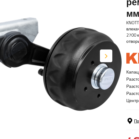
ре
мм
KNOTT
влека
2700 
отвор
Капац
Разст
Разст
Разст
Центр
Пр