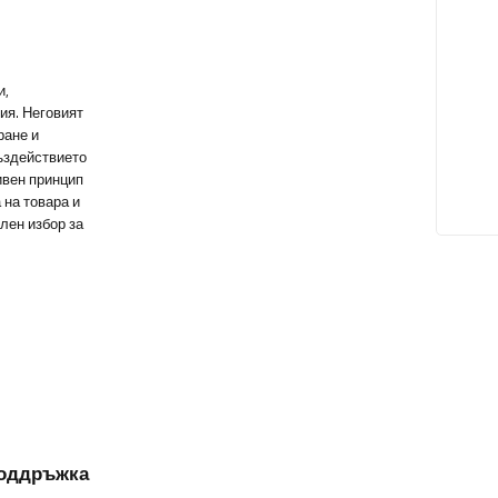
и,
ия. Неговият
ране и
въздействието
ивен принцип
 на товара и
лен избор за
поддръжка