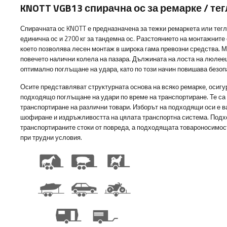
KNOTT VGB13 спирачна ос за ремарке / тег
Спирачната ос KNOTT е предназначена за тежки ремаркета или тегл
единична ос и 2700 кг за тандемна ос. Разстоянието на монтажните 
което позволява лесен монтаж в широка гама превозни средства. 
повечето налични колела на пазара. Дължината на лоста на люлеещ
оптимално поглъщане на удара, като по този начин повишава безоп
Осите представляват структурната основа на всяко ремарке, осигу
подходящо поглъщане на удари по време на транспортиране. Те са
транспортиране на различни товари. Изборът на подходящи оси е в
шофиране и издръжливостта на цялата транспортна система. Подх
транспортираните стоки от повреда, а подходящата товароносимос
при трудни условия.