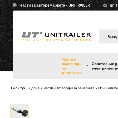
Части за авторемаркета - UNITRAILER
unit
Части и
аксесоари
Осветление и
за
електричеств
ремаркета
Ти си тук:
У дома
Части и аксесоари за ремаркета
Оси и елеме