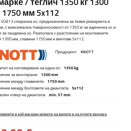
марке / теглич 1350 кг 1300
 1750 мм 5x112
 VGB13 спирачна ос, предназначена за тежки ремаркета и
чи, с максимална товароносимост от 1350 кг за единична ос и
кг за тандемна ос. Разполага с разстояние на монтажните
и 1300 мм, главини 1750 мм и винтове 5х112.
Продуцент:
KNOTT
итет на натоварване на една ос:
1350 kg
ояние за монтиране:
1300 mm
ояние между главините:
1750 mm
ояние между болтовете на джантата:
5x112
ален отвор на джантата:
min. 57 mm
оверете в кой магазин можете да видите и да купите веднага