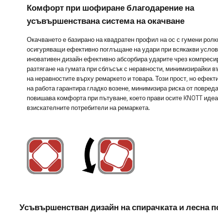
Комфорт при шофиране благодарение на
усъвършенствана система на окачване
Окачването е базирано на квадратен профил на ос с гумени ролк
осигуряващи ефективно поглъщане на удари при всякакви услов
иновативен дизайн ефективно абсорбира ударите чрез компреси
разтягане на гумата при сблъсък с неравности, минимизирайки 
на неравностите върху ремаркето и товара. Този прост, но ефект
на работа гарантира гладко возене, минимизира риска от повреда
повишава комфорта при пътуване, което прави осите KNOTT идеа
взискателните потребители на ремаркета.
Усъвършенстван дизайн на спирачката и лесна 