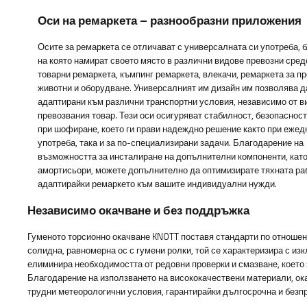
Оси на ремаркета – разнообразни приложения
Осите за ремаркета се отличават с универсалната си употреба, 
на която намират своето място в различни видове превозни средс
товарни ремаркета, къмпинг ремаркета, влекачи, ремаркета за пр
животни и оборудване. Универсалният им дизайн им позволява д
адаптирани към различни транспортни условия, независимо от в
превозвания товар. Тези оси осигуряват стабилност, безопаснос
при шофиране, което ги прави надеждно решение както при ежед
употреба, така и за по-специализирани задачи. Благодарение на
възможността за инсталиране на допълнителни компоненти, кат
амортисьори, можете допълнително да оптимизирате тяхната ра
адаптирайки ремаркето към вашите индивидуални нужди.
Независимо окачване и без поддръжка
Гуменото торсионно окачване KNOTT поставя стандарти по отношен
солидна, равномерна ос с гумени ролки, той се характеризира с из
елиминира необходимостта от редовни проверки и смазване, което
Благодарение на използването на висококачествени материали, ока
трудни метеорологични условия, гарантирайки дългосрочна и безп