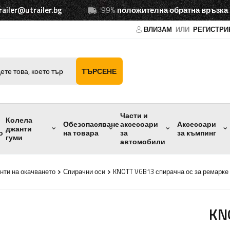
railer@utrailer.bg
99%
положителна обратна връзка
ВЛИЗАМ
ИЛИ
РЕГИСТРИ
ТЪРСЕНЕ
Части и
Колела
Обезопасяване
аксесоари
Аксесоари
джанти
о
на товара
за
за къмпинг
гуми
автомобили
нти на окачването
Спирачни оси
KNOTT VGB13 спирачна ос за ремарке /
KN