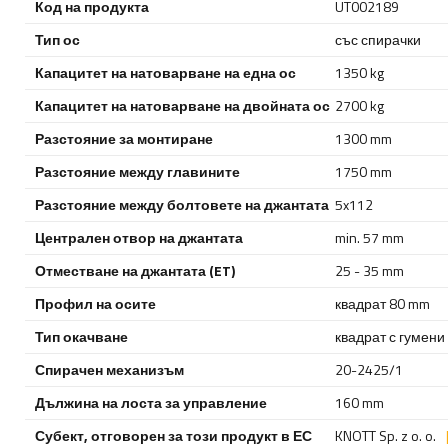
Код на продукта
UT002189
Тип ос
със спирачки
Капацитет на натоварване на една ос
1350 kg
Капацитет на натоварване на двойната ос
2700 kg
Разстояние за монтиране
1300 mm
Разстояние между главините
1750 mm
Разстояние между болтовете на джантата
5x112
Централен отвор на джантата
min. 57 mm
Отместване на джантата (ET)
25 - 35 mm
Профил на осите
квадрат 80 mm
Тип окачване
квадрат с гумени
Спирачен механизъм
20-2425/1
Дължина на лоста за управление
160 mm
Субект, отговорен за този продукт в ЕС
KNOTT Sp. z o. o.