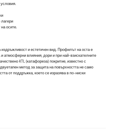
 условия.
ки
 лагери
 на осите.
 издръжливост и естетичен вид. Профилът на оста е
 и атмосферни влияния, дори и при най-взискателните
ачествено KTL (катафореза) покритие, известно с
 двуетапен метод за защита на повърхността не само
тта от поддръжка, което се изразява в по-ниски