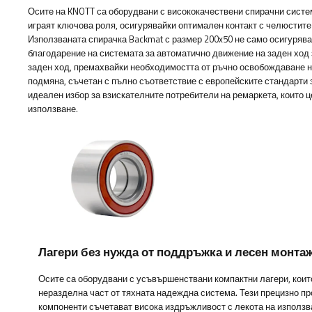
Осите на KNOTT са оборудвани с висококачествени спирачни систем
играят ключова роля, осигурявайки оптимален контакт с челюстите
Използваната спирачка Backmat с размер 200x50 не само осигурява
благодарение на системата за автоматично движение на заден ход
заден ход, премахвайки необходимостта от ръчно освобождаване н
подмяна, съчетан с пълно съответствие с европейските стандарти 
идеален избор за взискателните потребители на ремаркета, които 
използване.
Лагери без нужда от поддръжка и лесен монта
Осите са оборудвани с усъвършенствани компактни лагери, коит
неразделна част от тяхната надеждна система. Тези прецизно п
компоненти съчетават висока издръжливост с лекота на използв