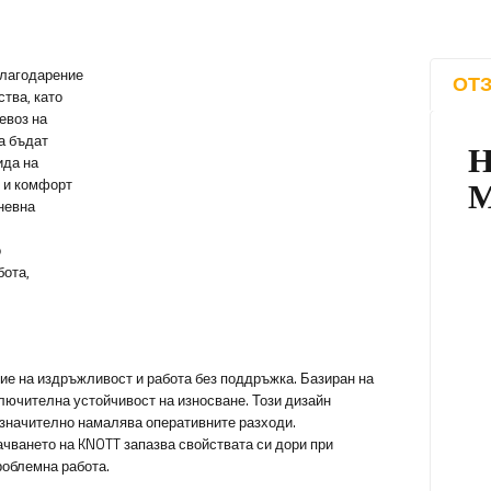
благодарение
ОТЗ
тва, като
евоз на
а бъдат
ида на
т и комфорт
невна
о
бота,
ие на издръжливост и работа без поддръжка. Базиран на
ключителна устойчивост на износване. Този дизайн
 значително намалява оперативните разходи.
чването на KNOTT запазва свойствата си дори при
роблемна работа.