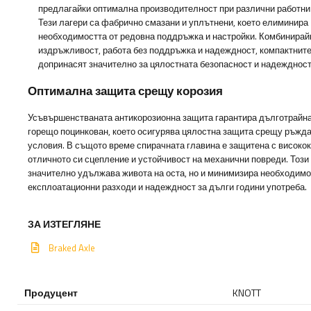
предлагайки оптимална производителност при различни работни
Тези лагери са фабрично смазани и уплътнени, което елиминира
необходимостта от редовна поддръжка и настройки. Комбинирай
издръжливост, работа без поддръжка и надеждност, компактните
допринасят значително за цялостната безопасност и надеждност
Оптимална защита срещу корозия
Усъвършенстваната антикорозионна защита гарантира дълготрайна
горещо поцинкован, което осигурява цялостна защита срещу ръжда
условия. В същото време спирачната главина е защитена с високок
отличното си сцепление и устойчивост на механични повреди. Този
значително удължава живота на оста, но и минимизира необходимос
експлоатационни разходи и надеждност за дълги години употреба.
ЗА ИЗТЕГЛЯНЕ
Braked Axle
Продуцент
KNOTT