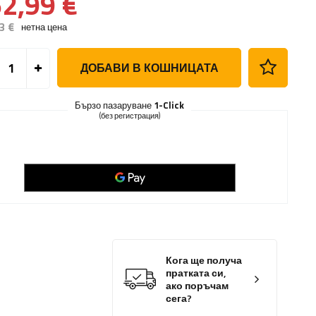
2,99 €
3 €
нетна цена
ДОБАВИ В КОШНИЦАТА
Бързо пазаруване
1-Click
(без регистрация)
Кога ще получа
пратката си,
ако поръчам
сега?