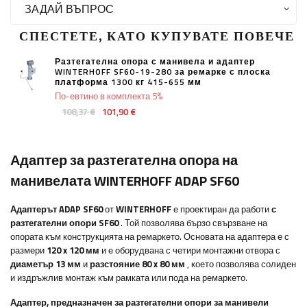
ЗАДАЙ ВЪПРОС
СПЕСТЕТЕ, КАТО КУПУВАТЕ ПОВЕЧЕ
Разтегателна опора с манивела и адаптер
WINTERHOFF SF60-19-280 за ремарке с плоска
платформа 1300 кг 415-655 мм
По-евтино в комплекта 5%
108,37 €
101,90 €
Адаптер за разтегателна опора на
манивелата WINTERHOFF ADAP SF60
Адаптерът ADAP SF60
от
WINTERHOFF
е проектиран да работи
с
разтегателни опори SF60
. Той позволява бързо свързване на
опората към конструкцията на ремаркето. Основата на адаптера е с
размери
120 x 120 мм
и е оборудвана с четири монтажни отвора с
диаметър 13 мм
и
разстояние 80 x 80 мм
, което позволява солиден
и издръжлив монтаж към рамката или пода на ремаркето.
Адаптер, предназначен за разтегателни опори за манивели