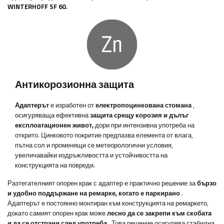
WINTERHOFF SF 60.
Антикорозионна защита
Адаптерът
е изработен от
електропоцинкована стомана
,
осигуряваща ефективна
защита срещу корозия и дълъг
експлоатационен живот,
дори при интензивна употреба на
открито. Цинковото покритие предпазва елемента от влага,
пътна сол и променящи се метеорологични условия,
увеличавайки издръжливостта и устойчивостта на
конструкцията на повреди.
Разтегателният опорен крак с адаптер е практично решение за
бързо
и удобно поддържане на ремарке, когато е паркирано
.
Адаптерът е постоянно монтиран към конструкцията на ремаркето,
докато самият опорен крак може
лесно да се закрепи към скобата
и да се отстрани след употреба
. Това решение осигурява стабилна