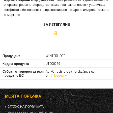
опора за превозното средство, намалява накланянето и увеличава
комфорта и безопасността при паркиране, товарене или работа около
ремаркето.
ЗА ИЗТЕГЛЯНЕ
Продуцент
WINTERHOFF
Код на продукта
UT000229
Субект, отговорен за този
AL-KO Technology Polska Sp. z o.
продукт в ЕС
o.
| Повече ▼
МОЯТА ПОРЪЧКА
СТАТУС НА ПОРЪЧКАТА