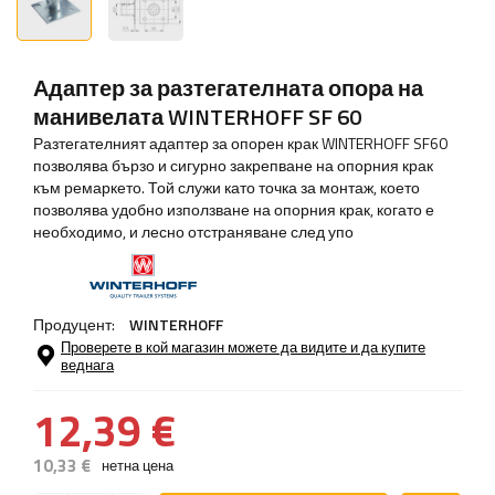
Адаптер за разтегателната опора на
манивелата WINTERHOFF SF 60
Разтегателният адаптер за опорен крак WINTERHOFF SF60
позволява бързо и сигурно закрепване на опорния крак
към ремаркето. Той служи като точка за монтаж, което
позволява удобно използване на опорния крак, когато е
необходимо, и лесно отстраняване след упо
Продуцент:
WINTERHOFF
Проверете в кой магазин можете да видите и да купите
веднага
12,39 €
10,33 €
нетна цена