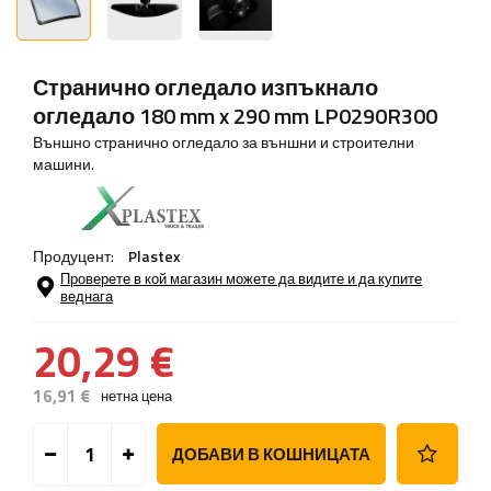
Странично огледало изпъкнало
огледало 180 mm x 290 mm LP0290R300
Външно странично огледало за външни и строителни
машини.
Продуцент:
Plastex
Проверете в кой магазин можете да видите и да купите
веднага
20,29 €
16,91 €
нетна цена
ДОБАВИ В КОШНИЦАТА