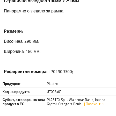
Странично огледало 180мм х 290мм
Панорамно огледало за рампа
Размери:
Височина: 290 мм;
Широчина: 180 мм;
Референтни номера:
LP0290R300;
Продуцент
Plastex
Код на продукта
UT002403
Субект, отговорен за този
PLASTEX Sp. J. Waldemar Bania, Joanna
продукт в ЕС
Gąstoł, Grzegorz Bania
| Повече ▼