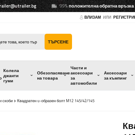
railer@utrailer.bg
99%
положителна обратна връзка
ВЛИЗАМ
ИЛИ
РЕГИСТРИ
ТЪРСЕНЕ
Части и
Колела
Обезопасяване
аксесоари
Аксесоари
джанти
о
на товара
за
за къмпинг
гуми
автомобили
и скоби
Квадратен u-образен болт M12 145/42/145
Кв