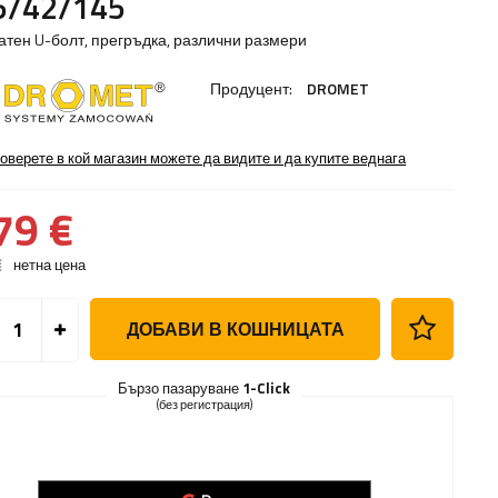
5/42/145
атен U-болт, прегръдка, различни размери
Продуцент:
DROMET
оверете в кой магазин можете да видите и да купите веднага
79 €
€
нетна цена
ДОБАВИ В КОШНИЦАТА
Бързо пазаруване
1-Click
(без регистрация)