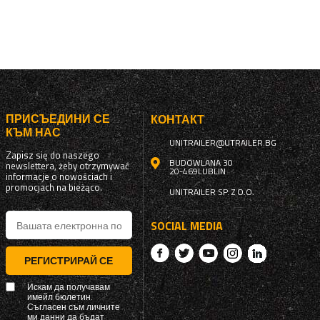
ПРИСЪЕДИНИ СЕ
КОНТАКТ
КЪМ НАС
UNITRAILER@UTRAILER.BG
Zapisz się do naszego
BUDOWLANA 30
newslettera, żeby otrzymywać
20-469
LUBLIN
informacje o nowościach i
promocjach na bieżąco.
UNITRAILER SP. Z O.O.
SOCIAL MEDIA
РЕГИСТРИРАЙ СЕ
Искам да получавам
имейл бюлетин.
Съгласен съм личните
ми данни да бъдат