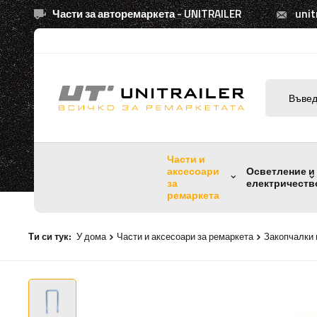
Части за авторемаркета - UNITRAILER
unit
Части и
аксесоари
Осветление и
за
електричеств
ремаркета
Ти си тук:
У дома
Части и аксесоари за ремаркета
Закопчалки 