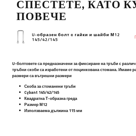
СПЕСТЕТЕ, КАТО 
ПОВЕЧЕ
U-образен болт с гайки и шайби М12
145/42/145
U-болтовете са предназначени за фиксиране на тръби с разли
тръбни скоби са изработени от поцинкована стомана. Имаме р
размери са вътрешни размери
Скоба за стоманени тръби
Cybant 145/42/145
Квадратна Т-образна греда
Размер М12
Използваема дължина 115 мм