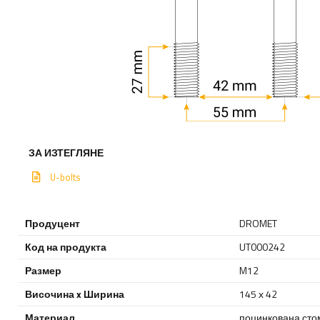
ЗА ИЗТЕГЛЯНЕ
U-bolts
Продуцент
DROMET
Код на продукта
UT000242
Размер
M12
Височина x Ширина
145 х 42
Материал
поцинкована сто