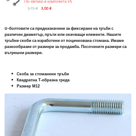
По-евтино в комплекта 4%
3,15 €
3,00 €
U-болтовете са предназначени за фиксиране на тръби с
различен диаметър, пръти или окачващи елементи. Нашите
тръбни скоби са изработени от поцинкована стомана. Имаме
разнообразие от размери за продажба. Посочените размери са
вътрешни размери.
Скоба за стоманени тръби
Квадратна Т-образна греда
Размер М12