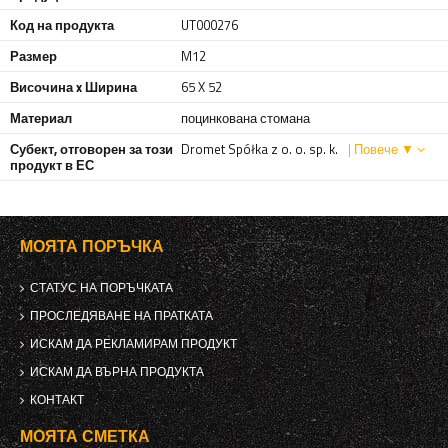
Код на продукта
UT000276
Размер
M12
Височина x Ширина
65 X 52
Материал
поцинкована стомана
Субект, отговорен за този
Dromet Spółka z o. o. sp. k.
| Повече ▼
продукт в ЕС
МОЯТА ПОРЪЧКА
СТАТУС НА ПОРЪЧКАТА
ПРОСЛЕДЯВАНЕ НА ПРАТКАТА
ИСКАМ ДА РЕКЛАМИРАМ ПРОДУКТ
ИСКАМ ДА ВЪРНА ПРОДУКТА
КОНТАКТ
МОЯТА СМЕТКА