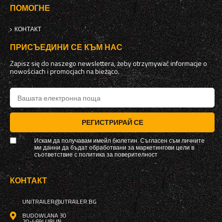
ПОМОГНЕ
КОНТАКТ
ПРИСЪЕДИНИ СЕ КЪМ НАС
Zapisz się do naszego newslettera, żeby otrzymywać informacje o
nowościach i promocjach na bieżąco.
РЕГИСТРИРАЙ СЕ
Искам да получавам имейл бюлетин. Съгласен съм личните
ми данни да бъдат обработвани за маркетингови цели в
съответствие с
политика за поверителност
КОНТАКТ
UNITRAILER@UTRAILER.BG
BUDOWLANA 30
20-469
LUBLIN