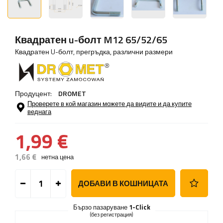
Квадратен u-болт M12 65/52/65
Квадратен U-болт, прегръдка, различни размери
Продуцент:
DROMET
Проверете в кой магазин можете да видите и да купите
веднага
1,99 €
1,66 €
нетна цена
ДОБАВИ В КОШНИЦАТА
Бързо пазаруване
1-Click
(без регистрация)