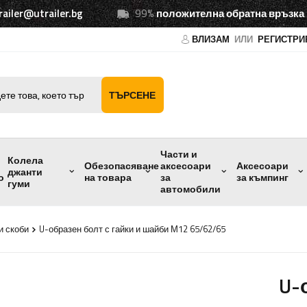
railer@utrailer.bg
99%
положителна обратна връзка
ВЛИЗАМ
ИЛИ
РЕГИСТРИ
ТЪРСЕНЕ
Части и
Колела
Обезопасяване
аксесоари
Аксесоари
джанти
о
на товара
за
за къмпинг
гуми
автомобили
и скоби
U-образен болт с гайки и шайби М12 65/62/65
U-