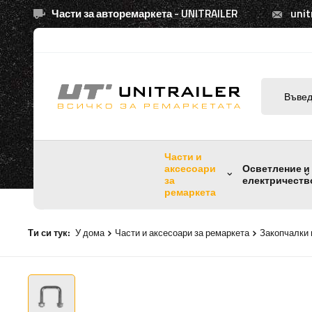
Части за авторемаркета - UNITRAILER
unit
Части и
аксесоари
Осветление и
за
електричеств
ремаркета
Ти си тук:
У дома
Части и аксесоари за ремаркета
Закопчалки 