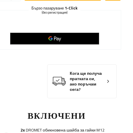
Бързо пазаруване
1-Click
(без регистрация)
Кога ще получа
пратката си,
ако поръчам
сега?
ВКЛЮЧЕНИ
2x
DROMET обикновена шайба за гайки M12