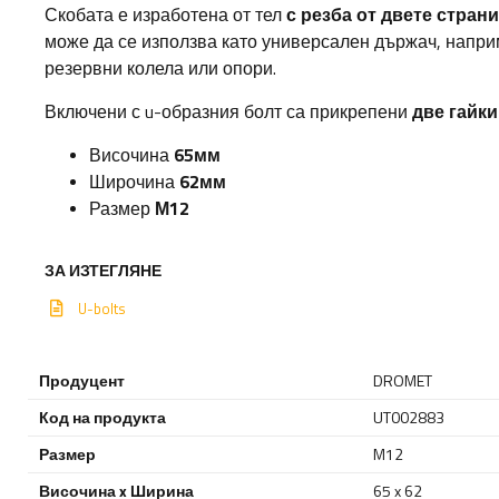
Скобата е изработена от тел
с резба от двете страни
може да се използва като универсален държач, напри
резервни колела или опори.
Включени с u-образния болт са прикрепени
две гайки
Височина
65мм
Широчина
62мм
Размер
М12
ЗА ИЗТЕГЛЯНЕ
U-bolts
Продуцент
DROMET
Код на продукта
UT002883
Размер
M12
Височина x Ширина
65 x 62