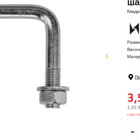
ша
Квадр
Разме
Височ
Матер
Пр
3,
2,92 
спест