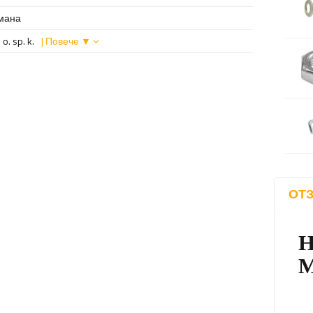
мана
o. sp. k.
| Повече ▼
ОТЗ