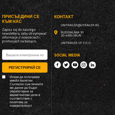
ПРИСЪЕДИНИ СЕ
КОНТАКТ
КЪМ НАС
UNITRAILER@UTRAILER.BG
Zapisz się do naszego
BUDOWLANA 30
newslettera, żeby otrzymywać
20-469
LUBLIN
informacje o nowościach i
promocjach na bieżąco.
UNITRAILER SP. Z O.O.
SOCIAL MEDIA
РЕГИСТРИРАЙ СЕ
Искам да получавам
имейл бюлетин.
Съгласен съм личните
ми данни да бъдат
обработвани за
маркетингови цели в
съответствие с
политика за
поверителност