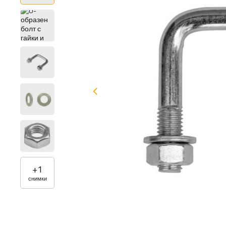
+
1
снимки