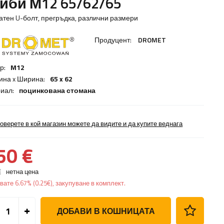
йби М12 65/62/65
атен U-болт, прегръдка, различни размери
Продуцент:
DROMET
р:
M12
ина x Ширина:
65 x 62
иал:
поцинкована стомана
оверете в кой магазин можете да видите и да купите веднага
50 €
€
нетна цена
явате
6.67%
(
0.25
€
), закупуване в комплект.
ДОБАВИ В КОШНИЦАТА