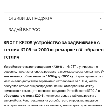
ОТЗИВИ ЗА ПРОДУКТА
ЗАДАЙ ВЪПРОС
KNOTT KF20A устройство за задвижване с
теглич K20B за 2000 кг ремарке с V-образен
теглич
Устройството за изпреварване KF20-A
от KNOTT е универсално
решение, предназначено за ремаркета и ремаркета със спирачки
с V-
тип теглич, с общо тегло от 1100 kg до 2000 kg
. Характеризира се с
максимално допустимо вертикално натоварване от 100 кг, което
осигурява оптимално разпределение на натоварването между
ремаркето и теглещото превозно средство. Устройството KF20-A
е
оборудвано с топка K20-B
, която осигурява стабилна връзка с
автомобила. Конструкцията на устройството е проектирана да се
монтира само в горната част на теглича, което гарантира оптимална