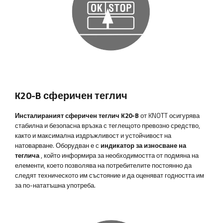
K20-B сферичен теглич
Инсталираният сферичен теглич K20-B
от KNOTT осигурява
стабилна и безопасна връзка с теглещото превозно средство,
както и максимална издръжливост и устойчивост на
натоварване. Оборудван е с
индикатор за износване на
теглича
, който информира за необходимостта от подмяна на
елементи, което позволява на потребителите постоянно да
следят техническото им състояние и да оценяват годността им
за по-нататъшна употреба.