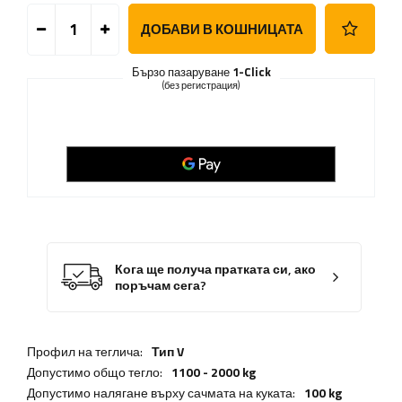
ДОБАВИ В КОШНИЦАТА
Бързо пазаруване
1-Click
(без регистрация)
Кога ще получа пратката си, ако
поръчам сега?
Профил на теглича:
Тип V
Допустимо общо тегло:
1100 - 2000 kg
Допустимо налягане върху сачмата на куката:
100 kg