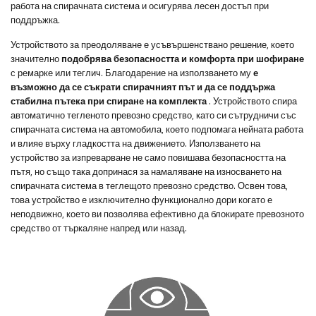
работа на спирачната система и осигурява лесен достъп при
поддръжка.
Устройството за преодоляване е усъвършенствано решение, което
значително
подобрява безопасността и комфорта при шофиране
с ремарке или теглич. Благодарение на използването му
е
възможно да се съкрати спирачният път и да се поддържа
стабилна пътека при спиране на комплекта
. Устройството спира
автоматично тегленото превозно средство, като си сътрудничи със
спирачната система на автомобила, което подпомага нейната работа
и влияе върху гладкостта на движението. Използването на
устройство за изпреварване не само повишава безопасността на
пътя, но също така допринася за намаляване на износването на
спирачната система в теглещото превозно средство. Освен това,
това устройство е изключително функционално дори когато е
неподвижно, което ви позволява ефективно да блокирате превозното
средство от търкаляне напред или назад.