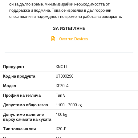
си за дълго време, минимизирайки необходимостта от
поддръжка и подмяна. Това се изразява в дългосрочни
спестявания и надеждност по време на работа на ремаркето.
ЗА ИЗТЕГЛЯНЕ
Overrun Devices
Продуцент
KNOTT
Код на продукта
UT000290
Модел
KF20-A
Профил на теглича
Тип V
Допустимо общо тегло
1100 - 2000 kg
Допустимо налягане
100 kg
върху сачмата на куката
Тип топка на хич
K20-B