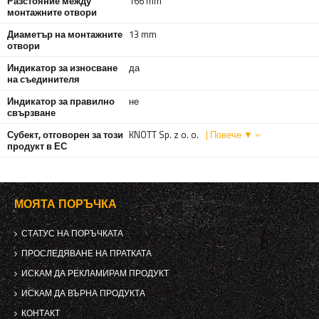
Разстояние между
166 mm
монтажните отвори
Диаметър на монтажните
13 mm
отвори
Индикатор за износване
да
на съединителя
Индикатор за правилно
не
свързване
Субект, отговорен за този
KNOTT Sp. z o. o.
| Повече ▼
продукт в ЕС
МОЯТА ПОРЪЧКА
СТАТУС НА ПОРЪЧКАТА
ПРОСЛЕДЯВАНЕ НА ПРАТКАТА
ИСКАМ ДА РЕКЛАМИРАМ ПРОДУКТ
ИСКАМ ДА ВЪРНА ПРОДУКТА
КОНТАКТ