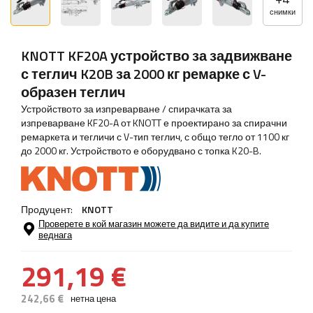
снимки
KNOTT KF20A устройство за задвижване
с теглич K20B за 2000 кг ремарке с V-
образен теглич
Устройството за изпреварване / спирачката за
изпреварване KF20-A от KNOTT е проектирано за спирачни
ремаркета и тегличи с V-тип теглич, с общо тегло от 1100 кг
до 2000 кг. Устройството е оборудвано с топка K20-B.
Продуцент:
KNOTT
Проверете в кой магазин можете да видите и да купите
веднага
291,19 €
242,66 €
нетна цена