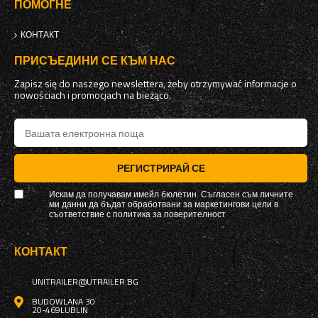
ПОМОГНЕ
КОНТАКТ
ПРИСЪЕДИНИ СЕ КЪМ НАС
Zapisz się do naszego newslettera, żeby otrzymywać informacje o
nowościach i promocjach na bieżąco.
РЕГИСТРИРАЙ СЕ
Искам да получавам имейл бюлетин. Съгласен съм личните
ми данни да бъдат обработвани за маркетингови цели в
съответствие с
политика за поверителност
КОНТАКТ
UNITRAILER@UTRAILER.BG
BUDOWLANA 30
20-469
LUBLIN