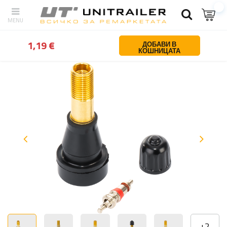
обратно
У дома
Колела джанти гуми
Сервизни части и аксесо
1,19 €
ДОБАВИ В
КОШНИЦАТА
+
2