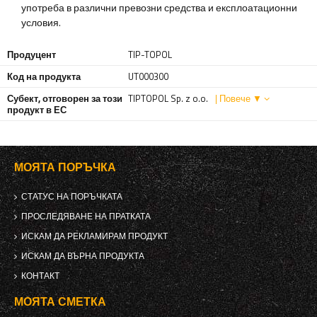
употреба в различни превозни средства и експлоатационни
условия.
Продуцент
TIP-TOPOL
Код на продукта
UT000300
Субект, отговорен за този
TIPTOPOL Sp. z o.o.
| Повече ▼
продукт в ЕС
МОЯТА ПОРЪЧКА
СТАТУС НА ПОРЪЧКАТА
ПРОСЛЕДЯВАНЕ НА ПРАТКАТА
ИСКАМ ДА РЕКЛАМИРАМ ПРОДУКТ
ИСКАМ ДА ВЪРНА ПРОДУКТА
КОНТАКТ
МОЯТА СМЕТКА