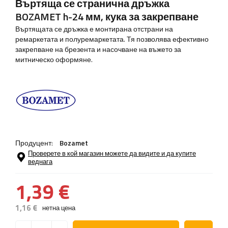
Въртяща се странична дръжка
BOZAMET h-24 мм, кука за закрепване
Въртящата се дръжка е монтирана отстрани на
ремаркетата и полуремаркетата. Тя позволява ефективно
закрепване на брезента и насочване на въжето за
митническо оформяне.
Продуцент:
Bozamet
Проверете в кой магазин можете да видите и да купите
веднага
1,39 €
1,16 €
нетна цена