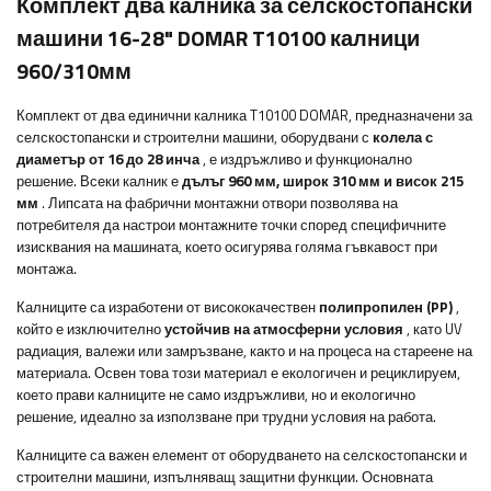
Комплект два калника за селскостопански
машини 16-28" DOMAR T10100 калници
960/310мм
Комплект от два единични калника T10100 DOMAR, предназначени за
селскостопански и строителни машини, оборудвани с
колела с
диаметър от 16 до 28 инча
, е издръжливо и функционално
решение. Всеки калник е
дълъг 960 мм, широк 310 мм и висок 215
мм
. Липсата на фабрични монтажни отвори позволява на
потребителя да настрои монтажните точки според специфичните
изисквания на машината, което осигурява голяма гъвкавост при
монтажа.
Калниците са изработени от висококачествен
полипропилен (PP)
,
който е изключително
устойчив на атмосферни условия
, като UV
радиация, валежи или замръзване, както и на процеса на стареене на
материала. Освен това този материал е екологичен и рециклируем,
което прави калниците не само издръжливи, но и екологично
решение, идеално за използване при трудни условия на работа.
Калниците са важен елемент от оборудването на селскостопански и
строителни машини, изпълняващ защитни функции. Основната