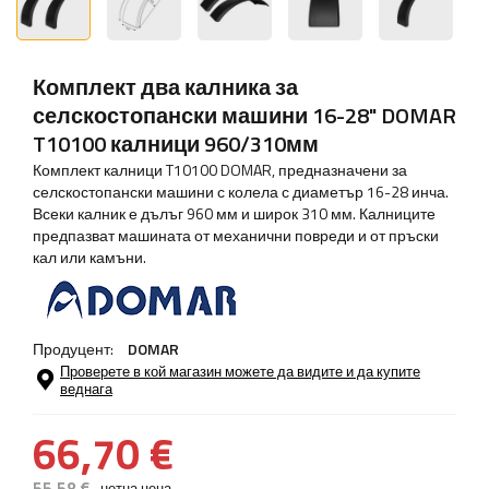
Комплект два калника за
селскостопански машини 16-28" DOMAR
T10100 калници 960/310мм
Комплект калници T10100 DOMAR, предназначени за
селскостопански машини с колела с диаметър 16-28 инча.
Всеки калник е дълъг 960 мм и широк 310 мм. Калниците
предпазват машината от механични повреди и от пръски
кал или камъни.
Продуцент:
DOMAR
Проверете в кой магазин можете да видите и да купите
веднага
66,70 €
55,58 €
нетна цена