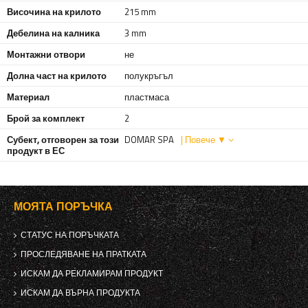
Височина на крилото
215 mm
Дебелина на калника
3 mm
Монтажни отвори
не
Долна част на крилото
полукръгъл
Материал
пластмаса
Брой за комплект
2
Субект, отговорен за този
DOMAR SPA
| Повече ▼
продукт в ЕС
МОЯТА ПОРЪЧКА
СТАТУС НА ПОРЪЧКАТА
ПРОСЛЕДЯВАНЕ НА ПРАТКАТА
ИСКАМ ДА РЕКЛАМИРАМ ПРОДУКТ
ИСКАМ ДА ВЪРНА ПРОДУКТА