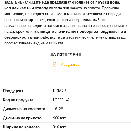
задача на калниците е
да предпазват околните от пръски вода,
кал или камъни отдолу
колела
при работа на полето. Правилно
монтирани, те предпазват и самата машина от механични повреди,
причинени от мръсотия, изхвърлена изпод колелата. Чрез
намаляване на водните пръски и ограничаване на разпространението
на замърсители,
калниците значително подобряват видимостта и
безопасността при работа
. Те са и естетически елемент, придаващ
професионален вид на машината
.
ЗА ИЗТЕГЛЯНЕ
Mudguards
Продуцент
DOMAR
Код на продукта
UT003142
Диаметър на колелото
16-28"
Дължина на крилото
960 mm
Ширина на крилото
310 mm