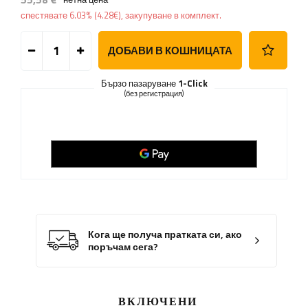
спестявате
6.03%
(
4.28
€
), закупуване в комплект.
ДОБАВИ В КОШНИЦАТА
Бързо пазаруване
1-Click
(без регистрация)
Кога ще получа пратката си, ако
поръчам сега?
ВКЛЮЧЕНИ