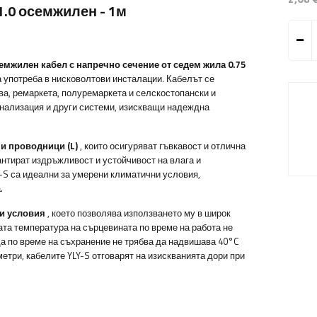
1.0 осемжилен - 1м
емжилен кабел
с напречно сечение от седем жила 0.75
а употреба в нисковолтови инсталации. Кабелът се
ва, ремаркета, полуремаркета и селскостопански и
гнализация и други системи, изискващи надеждна
и проводници (L)
, които осигуряват гъвкавост и отлична
нтират издръжливост и устойчивост на влага и
-S са идеални за умерени климатични условия,
.
и условия
, което позволява използването му в широк
та температура на сърцевината по време на работа не
да по време на съхранение не трябва да надвишава 40°C
етри, кабелите YLY-S отговарят на изискванията дори при