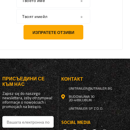
Твоето име
Твоят имейл
ИЗПРАТЕТЕ ОТЗИВИ
ПРИСЪЕДИНИ СЕ
КОНТАКТ
КЪМ НАС
UNITRAILER@UTRAILER.BG
Zapisz się do naszego
BUDOWLANA 30
newslettera, żeby otrzymywać
20-469
LUBLIN
informacje o nowościach i
promocjach na bieżąco.
UNITRAILER SP. Z O.O.
SOCIAL MEDIA