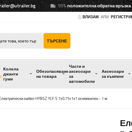
railer@utrailer.bg
99%
положителна обратна връзка
ВЛИЗАМ
ИЛИ
РЕГИСТРИ
ТЪРСЕНЕ
Части и
Колела
Обезопасяване
аксесоари
Аксесоари
джанти
о
на товара
за
за къмпинг
гуми
автомобили
Електрически кабел HYBSZ YLY-S 7x0.75+1x1 осемжилен - 1 м
Ел