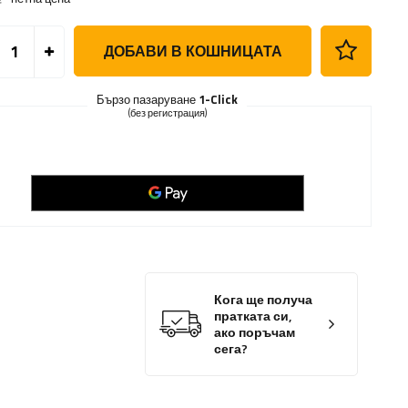
ДОБАВИ В КОШНИЦАТА
Бързо пазаруване
1-Click
(без регистрация)
Кога ще получа
пратката си,
ако поръчам
сега?