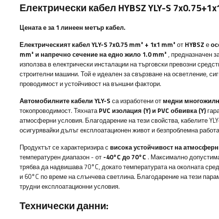
Електрически кабел HYBSZ YLY-S 7x0.75+1x
Цената е за 1 линеен метър кабел.
Електрическият кабел YLY-S 7x0.75 mm² + 1x1 mm²
от
HYBSZ
е
ос
mm² и напречно сечение на едно жило 1.0 mm²
, предназначен з
използва в електрически инсталации на търговски превозни средст
строителни машини. Той е идеален за свързване на осветление, си
проводимост и устойчивост на външни фактори.
Автомобилните кабели YLY-S
са изработени от
медни многожилн
токопроводимост. Тяхната
PVC изолация (Y) и PVC обвивка (Y)
гара
атмосферни условия. Благодарение на тези свойства, кабелите YLY
осигурявайки дълъг експлоатационен живот и безпроблемна работа
Продуктът се характеризира с
висока устойчивост на атмосферн
температурен диапазон - от
-40°C до 70°C
. Максимално допустима
трябва да надвишава 70°C, докато температурата на околната сре
и 60°C по време на слънчева светлина. Благодарение на тези парам
трудни експлоатационни условия.
Технически данни: