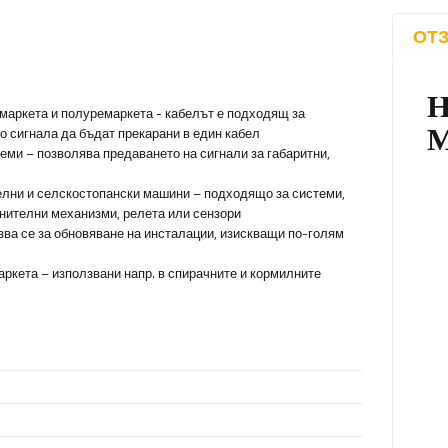
ОТЗ
емаркета и полуремаркета - кабелът е подходящ за
о сигнала да бъдат прекарани в един кабел
еми – позволява предаването на сигнали за габаритни,
елни и селскостопански машини – подходящо за системи,
лнителни механизми, релета или сензори
зва се за обновяване на инсталации, изискващи по-голям
ркета – използвани напр. в спирачните и кормилните