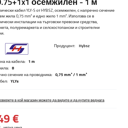
0.75+1x1 осемжилен - 1 м
рически кабел YLY-S от HYBSZ, осемжилен, с напречно сечение
ем жила 0,75 mm² и едно жило 1 mm². Използва се в
рически инсталации на търговски превозни средства,
кета, полуремаркета и селскостопански и строителни
и.
Продуцент:
Hybsz
на на кабела:
1 m
жила:
8
чно сечение на проводника:
0,75 mm² / 1 mm²
абел:
YLYs
оверете в кой магазин можете да видите и да купите веднага
49 €
€
нетна цена