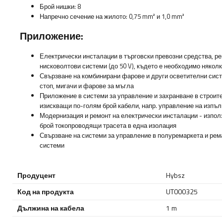
Брой нишки: 8
Напречно сечение на жилото: 0,75 mm² и 1,0
mm²
Приложение:
Електрически инсталации в търговски превозни средства, р
нисковолтови системи (до 50 V), където е необходимо няколк
Свързване на комбинирани фарове и други осветителни сист
стоп, мигачи и фарове за мъгла
Приложение в системи за управление и захранване в строит
изискващи по-голям брой кабели, напр. управление на изпъ
Модернизация и ремонт на електрически инсталации - изпол
брой токопроводящи трасета в една изолация
Свързване на системи за управление в полуремаркета и рема
системи
Продуцент
Hybsz
Код на продукта
UT000325
Дължина на кабела
1 m