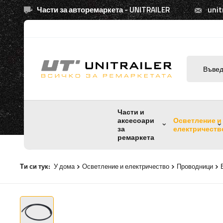
Части за авторемаркета - UNITRAILER
unit
Части и
аксесоари
Осветление и
за
електричеств
ремаркета
Ти си тук:
У дома
Осветление и електричество
Проводници