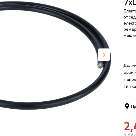
7x
Елект
от сед
елект
ремар
машин
Дължи
Брой 
Напре
Тип к
Пр
2,
2,08 