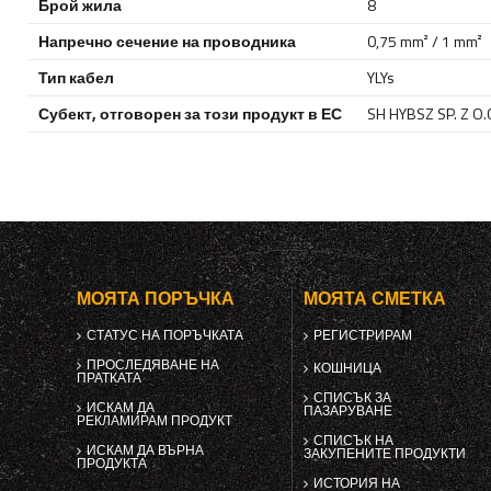
Брой жила
8
Напречно сечение на проводника
0,75 mm² / 1 mm²
Тип кабел
YLYs
Субект, отговорен за този продукт в ЕС
SH HYBSZ SP. Z O.
МОЯТА ПОРЪЧКА
МОЯТА СМЕТКА
СТАТУС НА ПОРЪЧКАТА
РЕГИСТРИРАМ
ПРОСЛЕДЯВАНЕ НА
КОШНИЦА
ПРАТКАТА
СПИСЪК ЗА
ИСКАМ ДА
ПАЗАРУВАНЕ
РЕКЛАМИРАМ ПРОДУКТ
СПИСЪК НА
ИСКАМ ДА ВЪРНА
ЗАКУПЕНИТЕ ПРОДУКТИ
ПРОДУКТА
ИСТОРИЯ НА