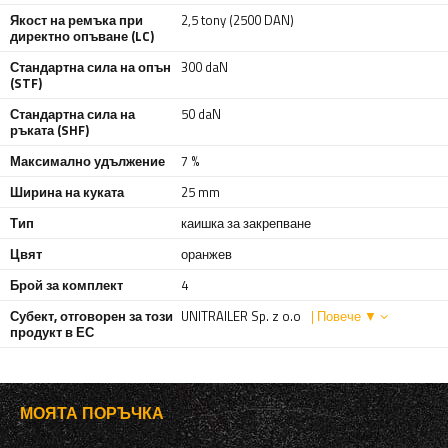
Якост на ремъка при
2,5 tony (2500 DAN)
директно опъване (LC)
Стандартна сила на опън
300 daN
(STF)
Стандартна сила на
50 daN
ръката (SHF)
Максимално удължение
7 %
Ширина на куката
25 mm
Тип
каишка за закрепване
Цвят
оранжев
Брой за комплект
4
Субект, отговорен за този
UNITRAILER Sp. z o.o
| Повече ▼
продукт в ЕС
МОЯТА ПОРЪЧКА