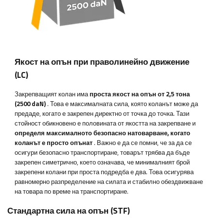
Якост на опън при праволинейно движение
(LC)
Закрепващият колан има
проста якост на опън от 2,5 тона
(2500 daN)
. Това е максималната сила, която коланът може да
предаде, когато е закрепен директно от точка до точка. Тази
стойност обикновено е половината от якостта на закрепване и
определя максималното безопасно натоварване, когато
коланът е просто опънат
. Важно е да се помни, че за да се
осигури безопасно транспортиране, товарът трябва да бъде
закрепен симетрично, което означава, че минималният брой
закрепени колани при проста подредба е два. Това осигурява
равномерно разпределение на силата и стабилно обездвижване
на товара по време на транспортиране.
Стандартна сила на опън (STF)