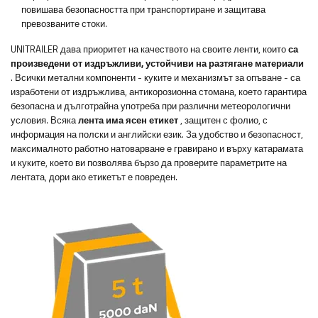
повишава безопасността при транспортиране и защитава
превозваните стоки.
UNITRAILER дава приоритет на качеството на своите ленти, които
са
произведени от издръжливи, устойчиви на разтягане материали
. Всички метални компоненти - куките и механизмът за опъване - са
изработени от издръжлива, антикорозионна стомана, което гарантира
безопасна и дълготрайна употреба при различни метеорологични
условия. Всяка
лента има ясен етикет
, защитен с фолио, с
информация на полски и английски език. За удобство и безопасност,
максималното работно натоварване е гравирано и върху катарамата
и куките, което ви позволява бързо да проверите параметрите на
лентата, дори ако етикетът е повреден.