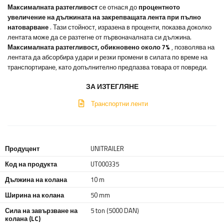
Максималната разтегливост
се отнася до
процентното
увеличение на дължината на закрепващата лента при пълно
натоварване
. Тази стойност, изразена в проценти, показва доколко
лентата може да се разтегне от първоначалната си дължина.
Максималната разтегливост, обикновено около 7%
, позволява на
лентата да абсорбира удари и резки промени в силата по време на
транспортиране, като допълнително предпазва товара от повреди.
ЗА ИЗТЕГЛЯНЕ
Транспортни ленти
Продуцент
UNITRAILER
Код на продукта
UT000335
Дължина на колана
10 m
Ширина на колана
50 mm
Сила на завързване на
5 ton (5000 DAN)
колана (LC)