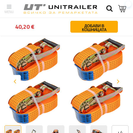
обратно
У дома
Обезопасяване на товара
Транспортни ленти
40,20 €
ДОБАВИ В
КОШНИЦАТА
+
4