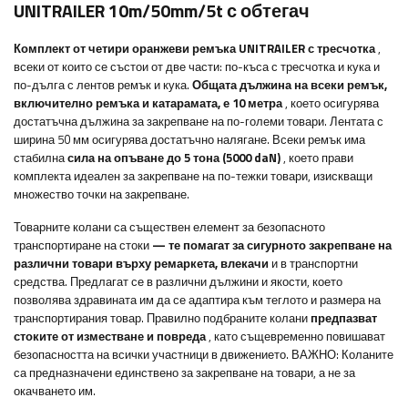
UNITRAILER 10m/50mm/5t с обтегач
Комплект от четири оранжеви ремъка UNITRAILER с тресчотка
,
всеки от които се състои от две части: по-къса с тресчотка и кука и
по-дълга с лентов ремък и кука.
Общата дължина на всеки ремък,
включително ремъка и катарамата, е 10 метра
, което осигурява
достатъчна дължина за закрепване на по-големи товари. Лентата с
ширина 50 мм осигурява достатъчно налягане. Всеки ремък има
стабилна
сила на опъване до 5 тона (5000 daN)
, което прави
комплекта идеален за закрепване на по-тежки товари, изискващи
множество точки на закрепване.
Товарните колани са съществен елемент за безопасното
транспортиране на стоки
— те помагат за сигурното закрепване на
различни товари върху ремаркета, влекачи
и в транспортни
средства. Предлагат се в различни дължини и якости, което
позволява здравината им да се адаптира към теглото и размера на
транспортирания товар. Правилно подбраните колани
предпазват
стоките от изместване и повреда
, като същевременно повишават
безопасността на всички участници в движението. ВАЖНО: Коланите
са предназначени единствено за закрепване на товари, а не за
окачването им.