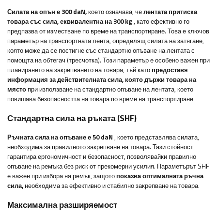
Силата на опън е 300 daN,
което означава, че
лентата притиска
товара със сила, еквивалентна на 300 kg
, като ефективно го
предпазва от изместване по време на транспортиране. Това е ключов
параметър на транспортната лента, определящ силата на затягане,
която може да се постигне със стандартно опъване на лентата с
помощта на обтегач (тресчотка). Този параметър е особено важен при
планирането на закрепването на товара, тъй като
предоставя
информация за действителната сила, която държи товара на
място
при използване на стандартно опъване на лентата, което
повишава безопасността на товара по време на транспортиране.
Стандартна сила на ръката (SHF)
Ръчната сила на опъване е 50 daN
, което представлява силата,
необходима за правилното закрепване на товара. Тази стойност
гарантира ергономичност и безопасност, позволявайки правилно
опъване на ремъка без риск от прекомерни усилия. Параметърът SHF
е важен при избора на ремък, защото
показва оптималната ръчна
сила,
необходима за ефективно и стабилно закрепване на товара.
Максимална разширяемост