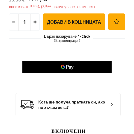
спестявате
5.99%
(
2.56
€
), закупуване в комплект.
ДОБАВИ В КОШНИЦАТА
Бързо пазаруване
1-Click
(без регистрация)
Кога ще получа пратката си, ако
поръчам сега?
ВКЛЮЧЕНИ