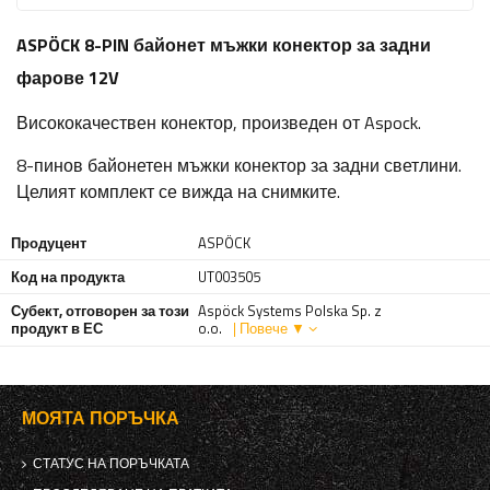
ASPÖCK 8-PIN байонет мъжки конектор за задни
фарове 12V
Висококачествен конектор, произведен от Aspock.
8-пинов байонетен мъжки конектор за задни светлини.
Целият комплект се вижда на снимките.
Продуцент
ASPÖCK
Код на продукта
UT003505
Субект, отговорен за този
Aspöck Systems Polska Sp. z
продукт в ЕС
o.o.
| Повече ▼
МОЯТА ПОРЪЧКА
СТАТУС НА ПОРЪЧКАТА