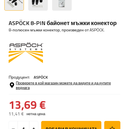
ASPÖCK 8-PIN байонет мъжки конектор
8-полюсен мъжки конектор, произведен от ASPÖCK.
Продуцент:
ASPÖCK
Проверете в кой магазин можете да видите и да купите
веднага
13,69 €
11,41 €
нетна цена