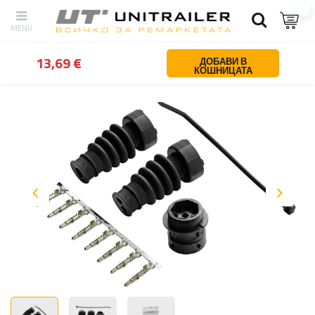
обратно
У дома
Осветление и електричество
Конектори и бук
13,69 €
ДОБАВИ В
КОШНИЦАТА