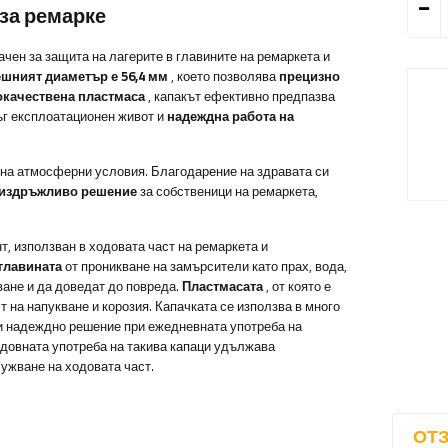
 за ремарке
чен за защита на лагерите в главините на ремаркета и
ешният диаметър е 56,4 мм
, което позволява
прецизно
окачествена пластмаса
, капакът ефективно предпазва
лъг експлоатационен живот и
надеждна работа на
 на атмосферни условия. Благодарение на здравата си
 издръжливо решение
за собственици на ремаркета,
, използван в ходовата част на ремаркета и
 главината
от проникване на замърсители като прах, вода,
ване и да доведат до повреда.
Пластмасата
, от която е
т на напукване и корозия. Капачката се използва в много
о и надеждно решение при ежедневната употреба на
едовната употреба на такива капаци удължава
ужване на ходовата част.
ОТЗ