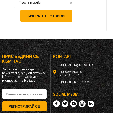
Твоят имейл
ИЗПРАТЕТЕ ОТЗИВИ
ПРИСЪЕДИНИ СЕ
КОНТАКТ
КЪМ НАС
UNITRAILER@UTRAILER.BG
Zapisz się do naszego
BUDOWLANA 30
newslettera, żeby otrzymywać
20-469
LUBLIN
informacje o nowościach i
promocjach na bieżąco.
UNITRAILER SP. Z O.O.
SOCIAL MEDIA
РЕГИСТРИРАЙ СЕ