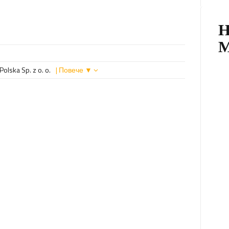
olska Sp. z o. o.
| Повече ▼