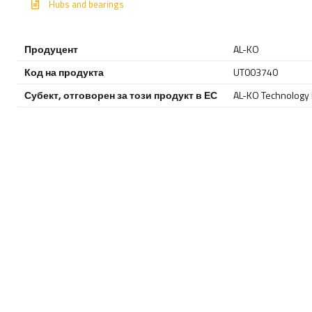
Hubs and bearings
Продуцент
AL-KO
Код на продукта
UT003740
Субект, отговорен за този продукт в ЕС
AL-KO Technology P