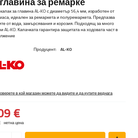
 главина за ремарке
капак за главина AL-KO с диаметър 56,4 мм, изработен от
маса, идеален за ремаркета и полуремаркета. Предпазва
ите от вода, замърсявания и корозия. Подходящ за много
ни AL-KO. Капачката гарантира защитата на ходовата част в
ължение
Продуцент:
AL-KO
оверете в кой магазин можете да видите и да купите веднага
09 €
€
нетна цена