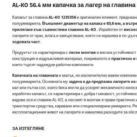
AL-KO 56.4 мм капачка за лагер на главина
Капакът за главина
AL-KO
1235356
е оригинален елемент, предназна
полуремаркета.
Външният диаметър на капака е 63,6 мм, а вътр
прилягане към съвместими главини AL-KO
. Изработен от
висок
лагерите от прах, влага и замърсяване, което се изразява в по-дъ
ходовата част
.
Продуктът се характеризира с
лесен монтаж
и висока устойчивост
конструкция и издръжливия материал, покривалото е
практично и
които търсят надеждни работни компоненти.
Капачката на главината
е малък, но изключително важен компонент
полуремаркета. Основната му
задача е да предпазва лагерите на
кал или пътна сол, които биха могли да ускорят механичното износ
изработен капакът, се характеризира с добра гъвкавост, устойчивос
видове оси и главини AL-KO, а лесният ѝ монтаж я прави практичн
транспортни средства, каравани или специализирани ремаркета. Р
експлоатационния живот на лагерите и намалява разходите за обсл
ЗА ИЗТЕГЛЯНЕ