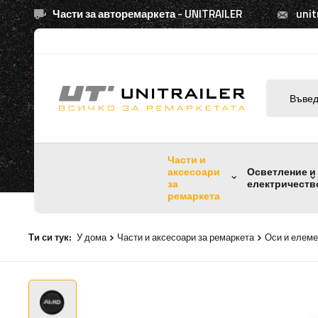
Части за авторемаркета - UNITRAILER
unit
Части и
аксесоари
Осветление и
за
електричеств
ремаркета
Ти си тук:
У дома
Части и аксесоари за ремаркета
Оси и елеме