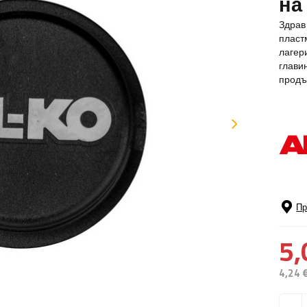
на
Здрав 
пласт
лагер
глави
прод
Пр
5,
4,24 