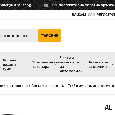
railer@utrailer.bg
99%
положителна обратна връзка
ВЛИЗАМ
ИЛИ
РЕГИСТРИ
ТЪРСЕНЕ
Части и
Колела
Обезопасяване
аксесоари
Аксесоари
джанти
о
на товара
за
за къмпинг
гуми
автомобили
нти на окачването
Главини и лагери
AL-KO 56.4 мм капачка за лагер на
AL