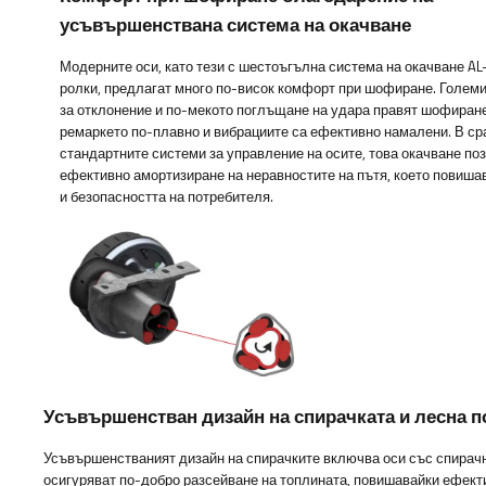
усъвършенствана система на окачване
Модерните оси, като тези с шестоъгълна система на окачване AL
ролки, предлагат много по-висок комфорт при шофиране. Големи
за отклонение и по-мекото поглъщане на удара правят шофиран
ремаркето по-плавно и вибрациите са ефективно намалени. В ср
стандартните системи за управление на осите, това окачване по
ефективно амортизиране на неравностите на пътя, което повиш
и безопасността на потребителя.
Усъвършенстван дизайн на спирачката и лесна 
Усъвършенстваният дизайн на спирачките включва оси със спирачн
осигуряват по-добро разсейване на топлината, повишавайки ефект