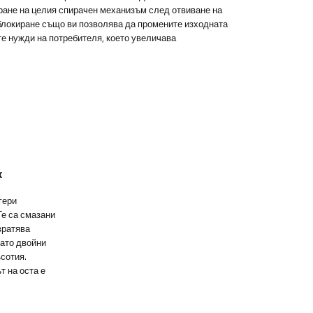
ране на целия спирачен механизъм след отвиване на
блокиране също ви позволява да промените изходната
те нужди на потребителя, което увеличава
ж
гери
Те са смазани
вратява
като двойни
сотия.
т на оста е