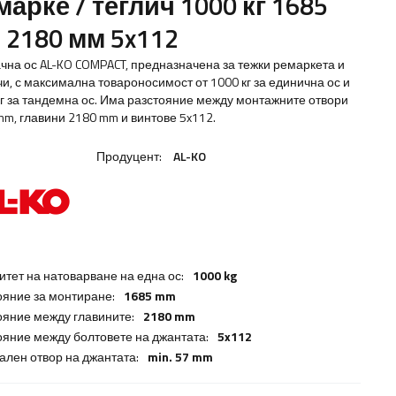
марке / теглич 1000 кг 1685
 2180 мм 5x112
чна ос AL-KO COMPACT, предназначена за тежки ремаркета и
чи, с максимална товароносимост от 1000 кг за единична ос и
кг за тандемна ос. Има разстояние между монтажните отвори
mm, главини 2180 mm и винтове 5x112.
Продуцент:
AL-KO
итет на натоварване на една ос:
1000 kg
ояние за монтиране:
1685 mm
ояние между главините:
2180 mm
ояние между болтовете на джантата:
5x112
ален отвор на джантата:
min. 57 mm