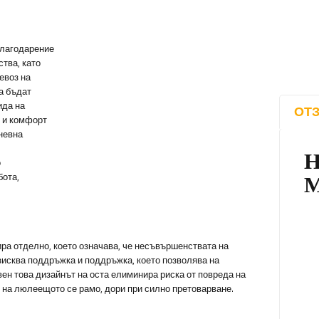
благодарение
тва, като
евоз на
а бъдат
ида на
ОТЗ
т и комфорт
невна
о
бота,
ра отделно, което означава, че несъвършенствата на
 изисква поддръжка и поддръжка, което позволява на
ен това дизайнът на оста елиминира риска от повреда на
 на люлеещото се рамо, дори при силно претоварване.