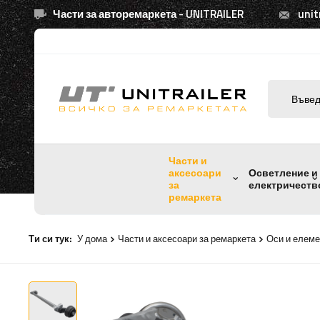
Части за авторемаркета - UNITRAILER
unit
Части и
аксесоари
Осветление и
за
електричеств
ремаркета
Ти си тук:
У дома
Части и аксесоари за ремаркета
Оси и елеме