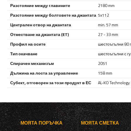
Разстояние между главините
2180 mm
Разстояние между болтовете на джантата
5x112
Централен отвор на джантата
min. 57 mm
Отместване на джантата (ET)
27 - 33 mm
Профил на осите
шестоъгълни 80
Тип окачване
шестоъгълни с г
Спирачен механизъм
2051
Дължина на лоста за управление
158 mm
Субект, отговорен за този продукт в ЕС
AL-KO Technology P
МОЯТА ПОРЪЧКА
МОЯТА СМЕТКА