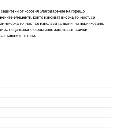
а защитени от корозия благодарение на горещо
нените елементи, които изискват висока точност, са
 най-висока точност се използва галванично поцинковане,
оди за поцинковане ефективно защитават всички
 на външни фактори.