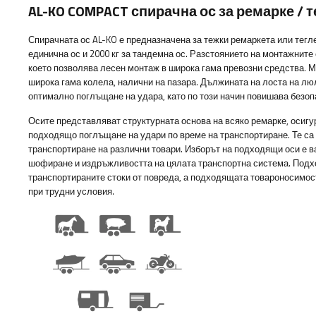
AL-KO COMPACT спирачна ос за ремарке / т
Спирачната ос AL-KO е предназначена за тежки ремаркета или тегл
единична ос и 2000 кг за тандемна ос. Разстоянието на монтажните 
което позволява лесен монтаж в широка гама превозни средства. 
широка гама колела, налични на пазара. Дължината на лоста на лю
оптимално поглъщане на удара, като по този начин повишава безоп
Осите представляват структурната основа на всяко ремарке, осигу
подходящо поглъщане на удари по време на транспортиране. Те са
транспортиране на различни товари. Изборът на подходящи оси е в
шофиране и издръжливостта на цялата транспортна система. Подх
транспортираните стоки от повреда, а подходящата товароносимос
при трудни условия.