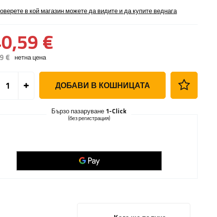
оверете в кой магазин можете да видите и да купите веднага
0,59 €
9 €
нетна цена
ДОБАВИ В КОШНИЦАТА
Бързо пазаруване
1-Click
(без регистрация)