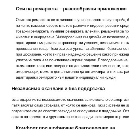
Оси на ремаркета – разнообразни приложения
Осите за ремаркета се отличават с универсалната си употреба, 
на която намират своето място в различни видове превозни средс
товарни ремаркета, къмпинг ремаркета, влекачи, ремаркета за пр
животни и оборудване. Универсалният им дизайн им позволява д
адаптирани към различни транспортни условия, независимо от в
превозвания товар. Тези оси осигуряват стабилност, безопаснос
при шофиране, което ги прави надеждно решение както при ежед
употреба, така и за по-специализирани задачи. Благодарение на
възможността за инсталиране на допълнителни компоненти, кат
амортисьори, можете допълнително да оптимизирате тяхната ра
адаптирайки ремаркето към вашите индивидуални нужди.
Независимо окачване и без поддръжка
Благодарение на независимото окачване, всяко колело се амортизи
пътя засягат само страната, от която се намират. Тази система не
потребителите да спестят разходи за обслужване и поддръжка. Осв
арката на колелото и други компоненти поради прекомерно въртене
Комфорт при шофиране благодарение на