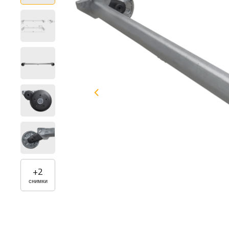
+
2
снимки