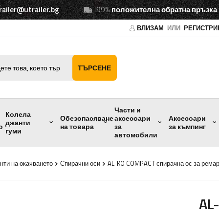
railer@utrailer.bg
99%
положителна обратна връзка
ВЛИЗАМ
ИЛИ
РЕГИСТРИ
ТЪРСЕНЕ
Части и
Колела
Обезопасяване
аксесоари
Аксесоари
джанти
о
на товара
за
за къмпинг
гуми
автомобили
нти на окачването
Спирачни оси
AL-KO COMPACT спирачна ос за ремарк
AL