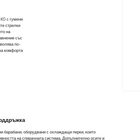
-KO с гумени
те стрелки
ето на
авнение със
зволява по-
ава комфорта
поддръжка
и барабани, оборудвани с охлаждащи перки, които
ивността на спирачната система. Допълнително осите и