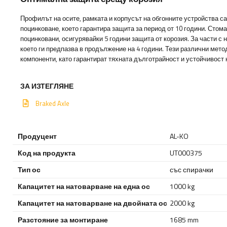
Профилът на осите, рамката и корпусът на обгонните устройства с
поцинковане, което гарантира защита за период от 10 години. Стома
поцинковани, осигурявайки 5 години защита от корозия. За части с
което ги предпазва в продължение на 4 години. Тези различни мет
компоненти, като гарантират тяхната дълготрайност и устойчивост
ЗА ИЗТЕГЛЯНЕ
Braked Axle
Продуцент
AL-KO
Код на продукта
UT000375
Тип ос
със спирачки
Капацитет на натоварване на една ос
1000 kg
Капацитет на натоварване на двойната ос
2000 kg
Разстояние за монтиране
1685 mm