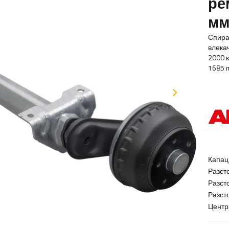
ре
мм
Спира
влека
2000 
1685 
Капац
Разст
Разст
Разст
Центр