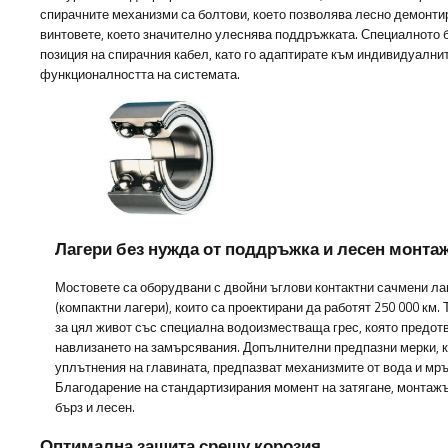
спирачните механизми са болтови, което позволява лесно демонти
винтовете, което значително улеснява поддръжката. Специалното 
позиция на спирачния кабел, като го адаптирате към индивидуални
функционалността на системата.
Лагери без нужда от поддръжка и лесен монта
Мостовете са оборудвани с двойни ъглови контактни сачмени ла
(компактни лагери), които са проектирани да работят 250 000 км. 
за цял живот със специална водоизместваща грес, която предот
навлизането на замърсявания. Допълнителни предпазни мерки, 
уплътнения на главината, предпазват механизмите от вода и мръ
Благодарение на стандартизирания момент на затягане, монтажъ
бърз и лесен.
Оптимална защита срещу корозия