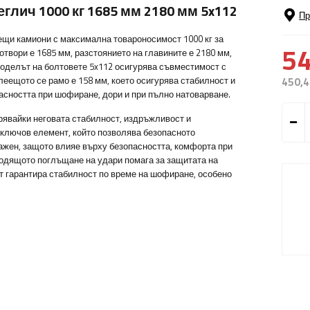
еглич 1000 кг 1685 мм 2180 мм 5x112
Пр
ещи камиони с максимална товароносимост 1000 кг за
54
отвори е 1685 мм, разстоянието на главините е 2180 мм,
Моделът на болтовете 5x112 осигурява съвместимост с
леещото се рамо е 158 мм, което осигурява стабилност и
450,4
асността при шофиране, дори и при пълно натоварване.
рявайки неговата стабилност, издръжливост и
 ключов елемент, който позволява безопасното
ажен, защото влияе върху безопасността, комфорта при
одящото поглъщане на удари помага за защитата на
т гарантира стабилност по време на шофиране, особено