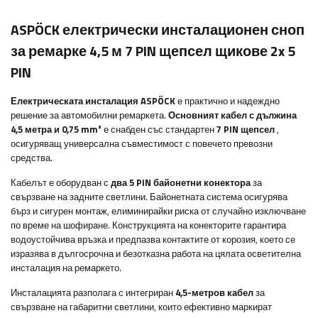
ASPÖCK електрически инсталационен сноп
за ремарке 4,5 м 7 PIN щепсел щикове 2x 5
PIN
Електрическата инсталация ASPÖCK
е практично и надеждно
решение за автомобилни ремаркета.
Основният кабел с дължина
4,5 метра и 0,75 mm²
е снабден със стандартен
7 PIN щепсел
,
осигуряващ универсална съвместимост с повечето превозни
средства.
Кабелът е оборудван с
два 5 PIN байонетни конектора
за
свързване на задните светлини. Байонетната система осигурява
бърз и сигурен монтаж, елиминирайки риска от случайно изключване
по време на шофиране. Конструкцията на конекторите гарантира
водоустойчива връзка и предпазва контактите от корозия, което се
изразява в дългосрочна и безотказна работа на цялата осветителна
инсталация на ремаркето.
Инсталацията разполага с интегриран
4,5-метров кабел
за
свързване на габаритни светлини, които ефективно маркират