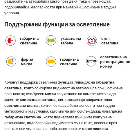
размерите на автомобила както през деня, така и през нощта,
подобрявайки безопасността при маневри и шофиране в трудни
условия.
Поддържани функции за осветление
габаритна
указателна
стоп
светлина
табела
светлина
осветление на
фар за
габаритна
регистрационн
мъгла
светлина
номер
Коланът поддържа светлинни функции: лява/дясна
габаритна
светлина
, която осигурява видимост на автомобила при шофиране
през нощта; ляв/десен
мигач
за указване на намерението ви да
завиете;
спирачна светлина
, сигнализираща спирачка; лява
светлина за мъгла
, която повишава безопасността при трудни
метеорологични условия, като мъгла или обилен дъжд; лява/дясна
габаритна светлина
, която подчертава външните контури на
автомобила, подобрявайки видимостта му на пътя, особено през
нощта и при условия на слаба осветеност; и
осветление за