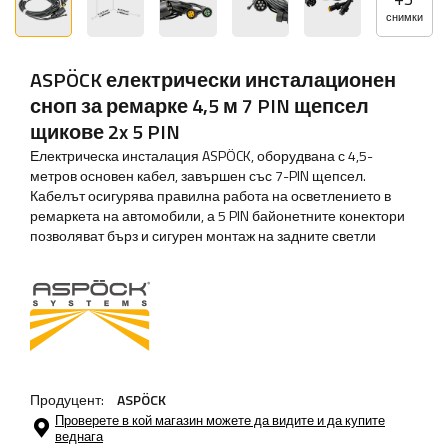
снимки
ASPÖCK електрически инсталационен
сноп за ремарке 4,5 м 7 PIN щепсел
щикове 2x 5 PIN
Електрическа инсталация ASPÖCK, оборудвана с 4,5-
метров основен кабел, завършен със 7-PIN щепсел.
Кабелът осигурява правилна работа на осветлението в
ремаркета на автомобили, а 5 PIN байонетните конектори
позволяват бърз и сигурен монтаж на задните светли
Продуцент:
ASPÖCK
Проверете в кой магазин можете да видите и да купите
веднага