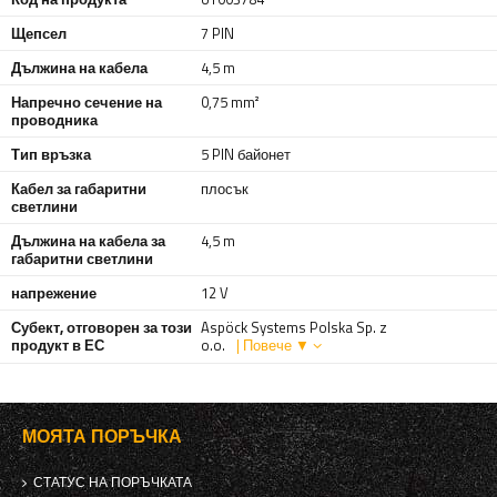
Щепсел
7 PIN
Дължина на кабела
4,5 m
Напречно сечение на
0,75 mm²
проводника
Тип връзка
5 PIN байонет
Кабел за габаритни
плосък
светлини
Дължина на кабела за
4,5 m
габаритни светлини
напрежение
12 V
Субект, отговорен за този
Aspöck Systems Polska Sp. z
продукт в ЕС
o.o.
| Повече ▼
МОЯТА ПОРЪЧКА
СТАТУС НА ПОРЪЧКАТА