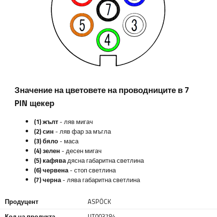
Значение на цветовете на проводниците в 7
PIN щекер
(1) жълт
- ляв мигач
(2) син
- ляв фар за мъгла
(3) бяло
- маса
(4) зелен
- десен мигач
(5) кафява
дясна габаритна светлина
(6) червена
- стоп светлина
(7) черна
- лява габаритна светлина
Продуцент
ASPÖCK
Код на продукта
UT003784