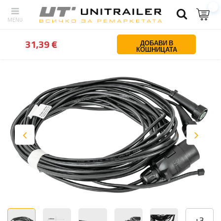
обратно
У дома
Осветление и електричество
Електрически с
31,39 €
ДОБАВИ В
КОШНИЦАТА
+
3