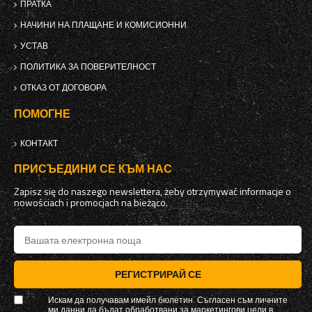
ПРАТКА
НАЧИНИ НА ПЛАЩАНЕ И КОМИСИОННИ
УСТАВ
ПОЛИТИКА ЗА ПОВЕРИТЕЛНОСТ
ОТКАЗ ОТ ДОГОВОРА
ПОМОГНЕ
КОНТАКТ
ПРИСЪЕДИНИ СЕ КЪМ НАС
Zapisz się do naszego newslettera, żeby otrzymywać informacje o
nowościach i promocjach na bieżąco.
РЕГИСТРИРАЙ СЕ
Искам да получавам имейл бюлетин. Съгласен съм личните
ми данни да бъдат обработвани за маркетингови цели в