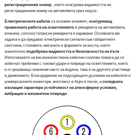
регистрационния номер
, което осигурява видимостта на
регистрационния номер на автомобила през нощта
.
Електрическите кабели
са основен елемент,
осигуряващ
правилната работа на осветлението
в ремаркета на автомобили,
влекачи, селскостопански ремаркета и каравани. Основната им
задача е да предават електрически сигнали към габаритните
светлини, стоповете, мигачите и фаровете за мъгла, което
значително
подобрява видимостта и безопасността на пътя
.
Използването на висококачествени кабелни снопове помага да се
избегнат проблеми с токови удари и повреди на осветлението, което
е от решаващо значение както за водача, така и за другите участници
в движението. Благодарение на подходящите дължини на кабелите и
универсалните конектори, монтажът е бърз и лесен, а
солидната
изолация гарантира устойчивост на атмосферни условия,
вибрации и механични повреди
.