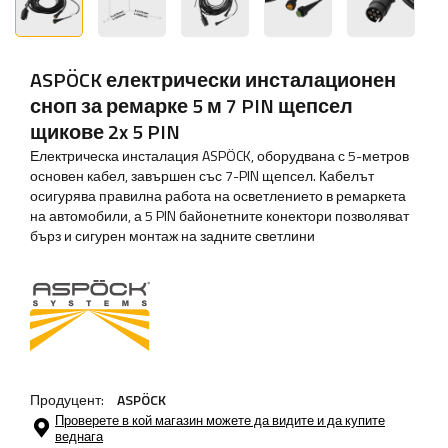
ASPÖCK електрически инсталационен
сноп за ремарке 5 м 7 PIN щепсел
щикове 2x 5 PIN
Електрическа инсталация ASPÖCK, оборудвана с 5-метров
основен кабел, завършен със 7-PIN щепсел. Кабелът
осигурява правилна работа на осветлението в ремаркета
на автомобили, а 5 PIN байонетните конектори позволяват
бърз и сигурен монтаж на задните светлини
Продуцент:
ASPÖCK
Проверете в кой магазин можете да видите и да купите
веднага