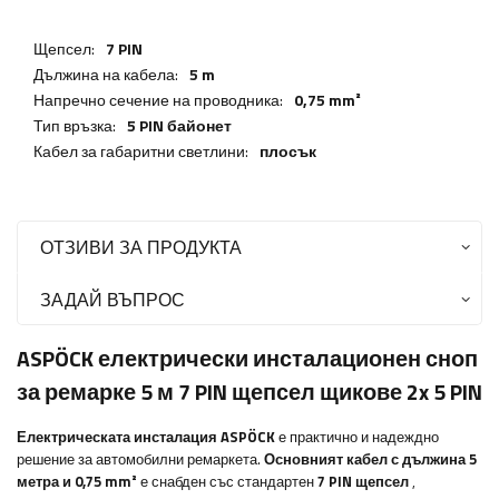
Щепсел:
7 PIN
Дължина на кабела:
5 m
Напречно сечение на проводника:
0,75 mm²
Тип връзка:
5 PIN байонет
Кабел за габаритни светлини:
плосък
ОТЗИВИ ЗА ПРОДУКТА
ЗАДАЙ ВЪПРОС
ASPÖCK електрически инсталационен сноп
за ремарке 5 м 7 PIN щепсел щикове 2x 5 PIN
Електрическата инсталация ASPÖCK
е практично и надеждно
решение за автомобилни ремаркета.
Основният кабел с дължина 5
метра и 0,75 mm²
е снабден със стандартен
7 PIN щепсел
,