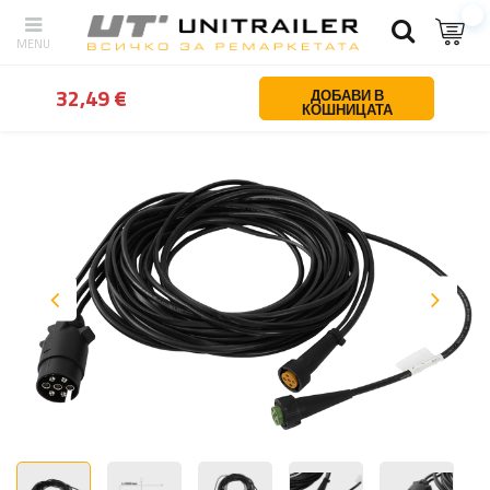
обратно
У дома
Осветление и електричество
Електрически с
32,49 €
ДОБАВИ В
КОШНИЦАТА