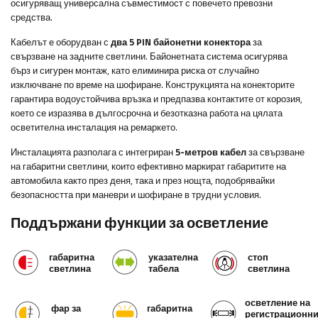
осигуряващ универсална съвместимост с повечето превозни
средства.
Кабелът е оборудван с
два 5 PIN байонетни конектора
за
свързване на задните светлини. Байонетната система осигурява
бърз и сигурен монтаж, като елиминира риска от случайно
изключване по време на шофиране. Конструкцията на конекторите
гарантира водоустойчива връзка и предпазва контактите от корозия,
което се изразява в дългосрочна и безотказна работа на цялата
осветителна инсталация на ремаркето.
Инсталацията разполага с интегриран
5-метров кабел
за свързване
на габаритни светлини, които ефективно маркират габаритите на
автомобила както през деня, така и през нощта, подобрявайки
безопасността при маневри и шофиране в трудни условия.
Поддържани функции за осветление
габаритна
указателна
стоп
светлина
табела
светлина
осветление на
фар за
габаритна
регистрационн