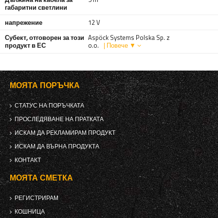
габаритни светлини
напрежение
12 V
Субект, отговорен за този
Aspöck Systems Polska Sp. z
продукт в ЕС
o.o.
| Повече ▼
МОЯТА ПОРЪЧКА
СТАТУС НА ПОРЪЧКАТА
ПРОСЛЕДЯВАНЕ НА ПРАТКАТА
ИСКАМ ДА РЕКЛАМИРАМ ПРОДУКТ
ИСКАМ ДА ВЪРНА ПРОДУКТА
КОНТАКТ
МОЯТА СМЕТКА
РЕГИСТРИРАМ
КОШНИЦА