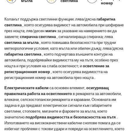
мъгла
светлина
номер
Коланът поддържа светлинни функции: лява/дясна
габаритна
светлина
, която осигурява видимост на автомобила при шофиране
през нощта; ляв/десен
мигач
за указване на намерението ви да
завиете;
спирачна светлина
, сигнализираща спирачка; лява
светлина за мъгла
, която повишава безопасността при трудни
метеорологични условия, като мъгла или обилен дъжд; лява/дясна
габаритна светлина
, която подчертава външните контури на
автомобила, подобрявайки видимостта му на пътя, особено през
нощта и при условия на слаба осветеност; и
осветление за
регистрационния номер
, което осигурява видимостта на
регистрационния номер на автомобила през нощта
.
Електрическите кабели
са основен елемент,
осигуряващ
правилната работа на осветлението
в ремаркета за автомобили,
влекачи, селскостопански ремаркета и каравани. Основната им
задача е да предават електрически сигнали към габаритните
светлини, стоповете, мигачите и фаровете за мъгла, което
значително
подобрява видимостта и безопасността на пътя
.
Използването на висококачествени кабелни снопове помага да се
избегнат проблеми с токови удари и повреди на осветлението, което