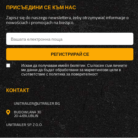
ПРИСЪЕДИНИ СЕ КЪМ НАС
Zapisz się do naszego newslettera, żeby otrzymywać informacje o
nowościach i promocjach na bieżąco.
РЕГИСТРИРАЙ СЕ
Искам да получавам имейл бюлетин. Съгласен съм личните
ми данни да бъдат обработвани за маркетингови цели в
съответствие с
политика за поверителност
КОНТАКТ
UNITRAILER@UTRAILER.BG
BUDOWLANA 30
20-469
LUBLIN
UNITRAILER SP. Z O.O.