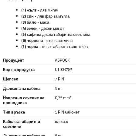
(1) жълт
- ляв мигач
(2) син
- ляв фар за мъгла
(3) бяло
- маса
(4) зелен
- десен мигач
(5) кафява
дясна габаритна светлина
(6) червена
- стоп светлина
(7) черна
- лява габаритна светлина
Продуцент
ASPÖCK
Код на продукта
UT003785
Щепсел
7 PIN
Дължина на кабела
5 m
Напречно сечение на
0,75 mm²
проводника
Тип връзка
5 PIN байонет
Кабел за габаритни
плосък
светлини
Дължина на кабела за
5 m