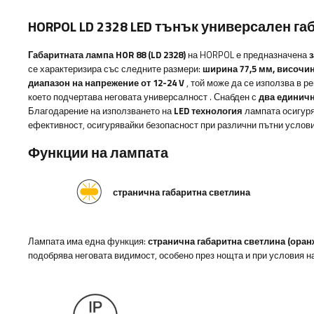
HORPOL LD 2328 LED тънък универсален га
Габаритната лампа HOR 88 (LD 2328)
на HORPOL е предназначена
з
се характеризира със следните размери:
ширина 77,5
мм, височин
диапазон на напрежение от 12-24 V
, той може да се използва в 
което подчертава неговата универсалност
. Снабден с
два единичн
Благодарение на използването на
LED технология
лампата осигуря
ефективност, осигурявайки безопасност при различни пътни услов
Функции на лампата
странична габаритна светлина
Лампата има една функция:
странична габаритна светлина (оран
подобрява неговата видимост, особено през нощта и при условия н