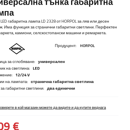
иверсална тънка габаритна
мпа
 LED габаритна лампа LD 2328 от HORPOL за ляв или десен
ж. Има функция за странични габаритни светлини. Перфектен
маркета, камиони, селскостопански машини и ремаркета.
Продуцент:
HORPOL
ица за сглобяване:
универсален
ник на светлина:
LED
жение:
12/24 V
ии на лампата:
странична габаритна светлина
 за габаритни светлини:
два единични
оверете в кой магазин можете да видите и да купите веднага
09 €