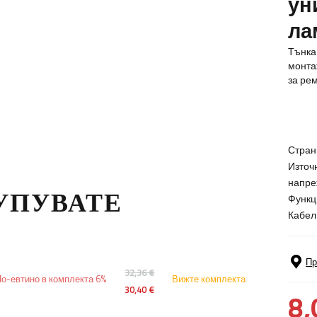
ун
ла
Тънка
монта
за ре
Стран
Източ
напре
КУПУВАТЕ
Функц
Кабел
Пр
32,36 €
о-евтино в комплекта 6%
Вижте комплекта
30,40 €
8,