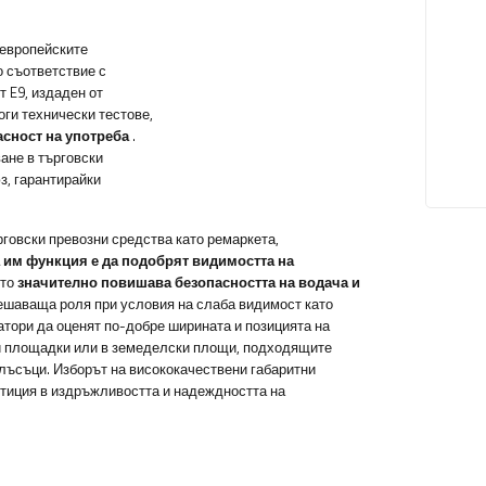
 европейските
о съответствие с
 E9, издаден от
оги технически тестове,
асност на употреба
.
ане в търговски
з, гарантирайки
говски превозни средства като ремаркета,
 им
функция е да подобрят видимостта на
ето
значително повишава безопасността на водача и
решаваща роля при условия на слаба видимост като
атори да оценят по-добре ширината и позицията на
ни площадки или в земеделски площи, подходящите
блъсъци. Изборът на висококачествени габаритни
естиция в издръжливостта и надеждността на