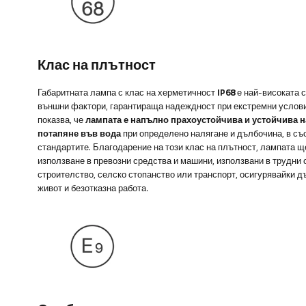
Клас на плътност
Габаритната лампа с клас на херметичност
IP68
е най-високата 
външни фактори, гарантираща надеждност при екстремни услови
показва, че
лампата е напълно прахоустойчива и устойчива 
потапяне във вода
при определено налягане и дълбочина, в съ
стандартите. Благодарение на този клас на плътност, лампата 
използване в превозни средства и машини, използвани в трудни 
строителство, селско стопанство или транспорт, осигурявайки 
живот и безотказна работа.