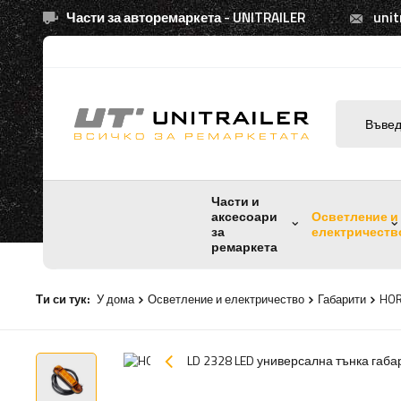
Части за авторемаркета - UNITRAILER
unit
Части и
аксесоари
Осветление и
за
електричеств
ремаркета
Ти си тук:
У дома
Осветление и електричество
Габарити
HOR