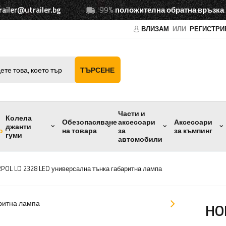
railer@utrailer.bg
99%
положителна обратна връзка
ВЛИЗАМ
ИЛИ
РЕГИСТРИ
ТЪРСЕНЕ
Части и
Колела
Обезопасяване
аксесоари
Аксесоари
джанти
о
на товара
за
за къмпинг
гуми
автомобили
POL LD 2328 LED универсална тънка габаритна лампа
HO