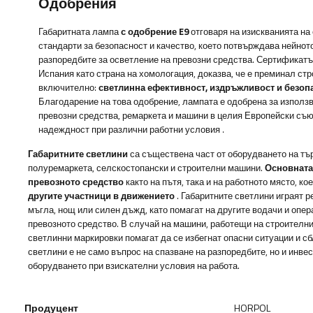
Одобрения
Габаритната лампа
с одобрение E9
отговаря на изискванията на
стандарти за безопасност и качество, което потвърждава нейнот
разпоредбите за осветление на превозни средства. Сертификатът
Испания като страна на хомологация, доказва, че е преминал стр
включително:
светлинна ефективност, издръжливост и безоп
Благодарение на това одобрение, лампата е одобрена за използв
превозни средства, ремаркета и машини в целия Европейски съю
надеждност при различни работни условия
.
Габаритните светлини
са съществена част от оборудването на тър
полуремаркета, селскостопански и строителни машини.
Основната
превозното средство
както на пътя, така и на работното място, ко
другите участници в движението
. Габаритните светлини играят 
мъгла, нощ или силен дъжд, като помагат на другите водачи и опер
превозното средство. В случай на машини, работещи на строител
светлинни маркировки помагат да се избегнат опасни ситуации и с
светлини е не само въпрос на спазване на разпоредбите, но и инв
оборудването при взискателни условия на работа.
Продуцент
HORPOL