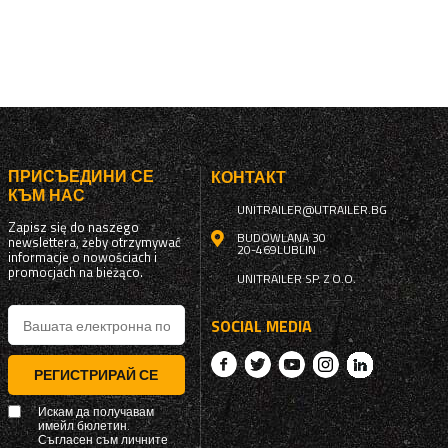
ПРИСЪЕДИНИ СЕ
КОНТАКТ
КЪМ НАС
UNITRAILER@UTRAILER.BG
Zapisz się do naszego
BUDOWLANA 30
newslettera, żeby otrzymywać
20-469
LUBLIN
informacje o nowościach i
promocjach na bieżąco.
UNITRAILER SP. Z O.O.
SOCIAL MEDIA
РЕГИСТРИРАЙ СЕ
Искам да получавам
имейл бюлетин.
Съгласен съм личните