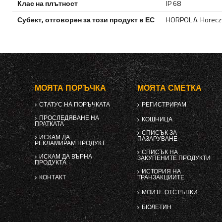
Клас на плътност
IP 68
Субект, отговорен за този продукт в ЕС
HORPOL A. Horeczy
МОЯТА ПОРЪЧКА
МОЯТА СМЕТКА
СТАТУС НА ПОРЪЧКАТА
РЕГИСТРИРАМ
ПРОСЛЕДЯВАНЕ НА
КОШНИЦА
ПРАТКАТА
СПИСЪК ЗА
ИСКАМ ДА
ПАЗАРУВАНЕ
РЕКЛАМИРАМ ПРОДУКТ
СПИСЪК НА
ИСКАМ ДА ВЪРНА
ЗАКУПЕНИТЕ ПРОДУКТИ
ПРОДУКТА
ИСТОРИЯ НА
КОНТАКТ
ТРАНЗАКЦИИТЕ
МОИТЕ ОТСТЪПКИ
БЮЛЕТИН