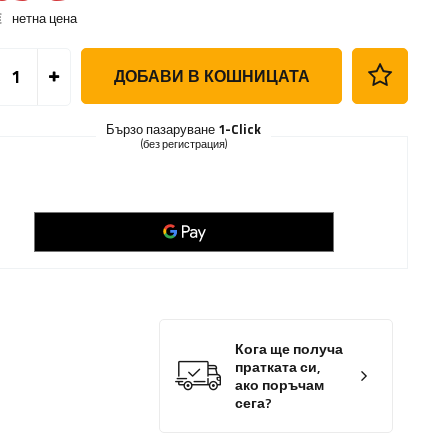
€
нетна цена
ДОБАВИ В КОШНИЦАТА
Бързо пазаруване
1-Click
(без регистрация)
Кога ще получа
пратката си,
ако поръчам
сега?