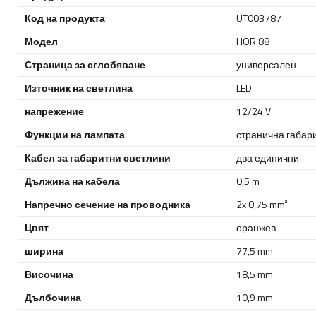
Код на продукта
UT003787
Модел
HOR 88
Страница за сглобяване
универсален
Източник на светлина
LED
напрежение
12/24 V
Функции на лампата
странична габар
Кабел за габаритни светлини
два единични
Дължина на кабела
0,5 m
Напречно сечение на проводника
2x 0,75 mm²
Цвят
оранжев
ширина
77,5 mm
Височина
18,5 mm
Дълбочина
10,9 mm