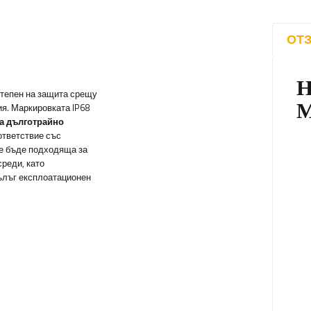
ОТЗ
степен на защита срещу
я. Маркировката IP68
на дълготрайно
ответствие със
ще бъде подходяща за
среди, като
дълъг експлоатационен