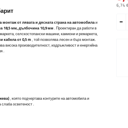
6,74 
барит
а монтаж от лявата и дясната страна на автомобила
и
а 18,5 мм, дълбочина 10,9 мм
.
Проектиран да работи в
ремаркета, селскостопански машини, камиони и ремаркета,
и кабела от 0,5 m
, той позволява лесен и бърз монтаж.
ва висока производителност, издръжливост и енергийна
ия
.
жева)
, която подчертава контурите на автомобила и
а слаба осветеност
.