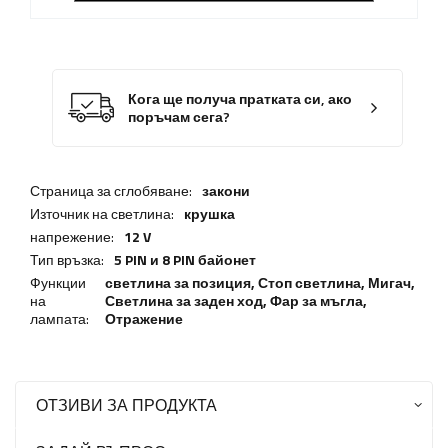
Кога ще получа пратката си, ако
поръчам сега?
Страница за сглобяване:
закони
Източник на светлина:
крушка
напрежение:
12 V
Тип връзка:
5 PIN и 8 PIN байонет
Функции
светлина за позиция,
Стоп светлина
,
Мигач
,
на
Светлина за заден ход
,
Фар за мъгла
,
лампата:
Отражение
ОТЗИВИ ЗА ПРОДУКТА