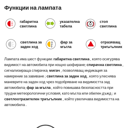
Функции на лампата
габаритна
указателна
стоп
светлина
табела
светлина
светлина за
фар за
отразяващ
заден ход
мъгла
триъгълник
Лампата има шест функции:
габаритна светлина
, която осигурява
видимост на автомобила при нощно шофиране;
спирачна светлина
,
сигнализираща спирачка;
мигач
, позволяващ индикация за
намерение за завиване
;
светлина за заден ход
, която улеснява
маневрите на заден ход чрез подобряване на видимостта зад
автомобила;
фар за мъгла
, който повишава безопасността при
трудни метеорологични условия, като мъгла или обилен дъжд
; и
светлоотразителен триъгълник
, който увеличава видимостта на
автомобила
.