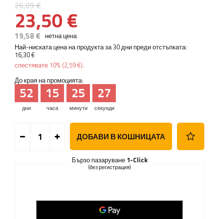
26,09 €
23,50 €
19,58 €
нетна цена
Най-ниската цена на продукта за 30 дни преди отстъпката:
16,30 €
спестявате
10%
(
2,59 €
).
До края на промоцията:
52
15
25
27
дни
часа
минути
секунди
ДОБАВИ В КОШНИЦАТА
Бързо пазаруване
1-Click
(без регистрация)