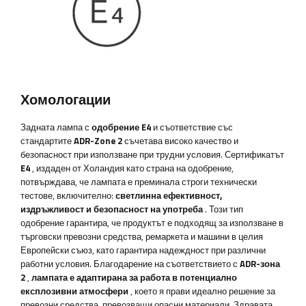
Хомологации
Задната лампа с
одобрение E4
и съответствие със
стандартите
ADR-Zone 2
съчетава високо качество и
безопасност при използване при трудни условия. Сертификатът
E4
, издаден от Холандия като страна на одобрение,
потвърждава, че лампата е преминала строги технически
тестове, включително:
светлинна ефективност,
издръжливост и безопасност на употреба
. Този тип
одобрение гарантира, че продуктът е подходящ за използване в
търговски превозни средства, ремаркета и машини в целия
Европейски съюз, като гарантира надеждност при различни
работни условия. Благодарение на съответствието с
ADR-зона
2
,
лампата е адаптирана за работа в потенциално
експлозивни атмосфери
, което я прави идеално решение за
превозни средства, превозващи опасни материали. Здравата