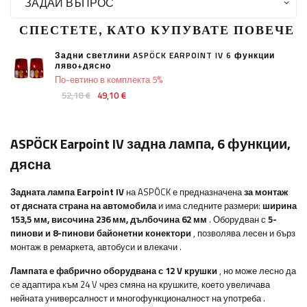
ЗАДАЙ ВЪПРОС
СПЕСТЕТЕ, КАТО КУПУВАТЕ ПОВЕЧЕ
Задни светлини ASPÖCK EARPOINT IV 6 функции
ляво+дясно
По-евтино в комплекта 5%
52,18 €
49,10 €
ASPÖCK Earpoint IV задна лампа, 6 функции,
дясна
Задната лампа Earpoint IV
на ASPÖCK е предназначена
за монтаж
от дясната страна на автомобила
и има следните размери:
ширина
153,5 мм, височина 236 мм, дълбочина 62 мм
. Оборудван с
5-
пинови и 8-пинови байонетни конектори
, позволява лесен и бърз
монтаж
в ремаркета, автобуси и влекачи
.
Лампата е фабрично оборудвана с 12 V крушки
, но може лесно да
се адаптира към 24 V чрез смяна на крушките, което увеличава
нейната универсалност и многофункционалност на употреба
.