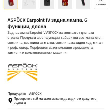
снимки
ASPÖCK Earpoint IV задна лампа, 6
функции, дясна
Задна лампа Earpoint IV ASPÖCK за монтаж от дясната
страна. Предлага шест функции: габаритна светлина, стоп
светлина, светлина за мъгла, светлина за заден ход, мигач
и рефлектор. Перфектен за използване в ремаркета,
камиони и селскостопански машини.
Продуцент:
ASPÖCK
Проверете в кой магазин можете да видите и да купите
веднага