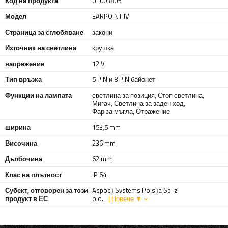
Код на продукта
UT003805
Модел
EARPOINT IV
Страница за сглобяване
закони
Източник на светлина
крушка
напрежение
12 V
Тип връзка
5 PIN и 8 PIN байонет
Функции на лампата
светлина за позиция
,
Стоп светлина
,
Мигач
,
Светлина за заден ход
,
Фар за мъгла
,
Отражение
ширина
153,5 mm
Височина
236 mm
Дълбочина
62 mm
Клас на плътност
IP 64
Субект, отговорен за този
Aspöck Systems Polska Sp. z
продукт в ЕС
o.o.
| Повече ▼