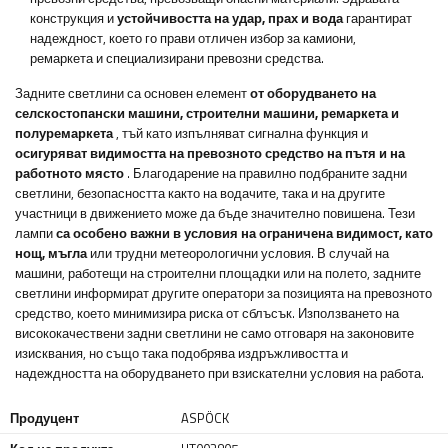
конструкция и
устойчивостта на удар, прах и вода
гарантират
надеждност, което го прави отличен избор за камиони,
ремаркета и специализирани превозни средства.
Задните светлини са основен елемент
от оборудването на
селскостопански машини, строителни машини, ремаркета и
полуремаркета
, тъй като изпълняват сигнална функция и
осигуряват видимостта на превозното средство на пътя и на
работното място
. Благодарение на правилно подбраните задни
светлини, безопасността както на водачите, така и на другите
участници в движението може да бъде значително повишена. Тези
лампи
са особено важни в условия на ограничена видимост, като
нощ, мъгла
или трудни метеорологични условия. В случай на
машини, работещи на строителни площадки или на полето, задните
светлини информират другите оператори за позицията на превозното
средство, което минимизира риска от сблъсък. Използването на
висококачествени задни светлини не само отговаря на законовите
изисквания, но също така подобрява издръжливостта и
надеждността на оборудването при взискателни условия на работа.
Продуцент
ASPÖCK