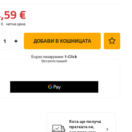
,59 €
 €
нетна цена
ДОБАВИ В КОШНИЦАТА
Бързо пазаруване
1-Click
(без регистрация)
Кога ще получа
пратката си,