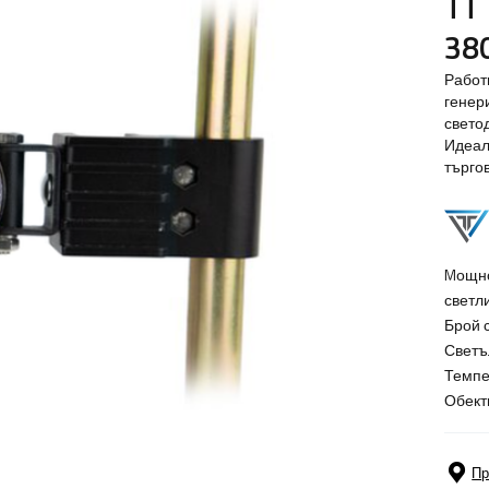
TT
38
Работ
генер
свето
Идеал
търго
Mощно
светл
Брой 
Светъ
Темпе
Обект
Пр