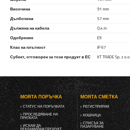
Височина
91 mm
Дълбочина
57 mm
Дължина на кабела
0,4 m
Одобрение
E9
Клас на плътност
IP 67
Субект, отговорен за този продукт в ЕС
KT TRADE Sp. z o.o. 
МОЯТА ПОРЪЧКА
МОЯТА СМЕТКА
СТАТУС НА ПОРЪЧКАТА
РЕГИСТРИРАМ
ПРОСЛЕДЯВАНЕ НА
КОШНИЦА
ПРАТКАТА
СПИСЪК ЗА
ИСКАМ ДА
ПАЗАРУВАНЕ
РЕКЛАМИРАМ ПРОДУКТ