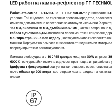
LED работна лампа-рефлектор TT TECHNOLO
Работната лампа TT.13230C
на
TT TECHNOLOGY
е универсален
LE
условия. Той е идеален за търговски превозни средства, селскосто
или като допълнително осветление за автобуси и камиони. Характе
151 мм, височина 91 мм, дълбочина 57 мм
, както и захранване в
кабела с дължина 0,4 м,
позволява лесен монтаж и свързване дор
монтира странично или отдолу
, което увеличава гъвкавостта на
машини. Корпусът на лампата е изработен от издръжливи материали
повреди при тежки работни условия.
Лампата е оборудвана с
10 CREE диода
с мощност
30 W
и яркост
38
6000 K
, осигурявайки отлична видимост през нощта и при работа в
(дифузна + фокусирана)
осигурява както широко осветление на ра
лъч с
обхват до 200 метра
, което прави лампата идеална както за 
площи
.