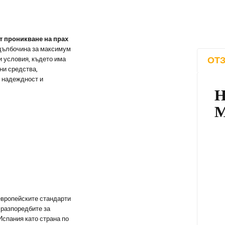
т проникване на прах
 дълбочина за максимум
ОТЗ
и условия, където има
зни средства,
т надеждност и
европейските стандарти
 разпоредбите за
Испания като страна по