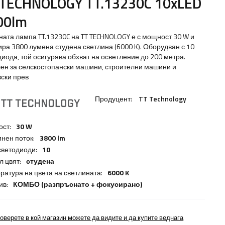
 TECHNOLOGY TT.13230C 10xLED
00lm
ната лампа TT.13230C на TT TECHNOLOGY е с мощност 30 W и
ира 3800 лумена студена светлина (6000 K). Оборудван с 10
диода, той осигурява обхват на осветление до 200 метра.
ен за селскостопански машини, строителни машини и
вски прев
Продуцент:
TT Technology
ст:
30 W
инен поток:
3800 lm
светодиоди:
10
л цвят:
студена
ратура на цвета на светлината:
6000 K
ив:
КОМБО (разпръснато + фокусирано)
оверете в кой магазин можете да видите и да купите веднага