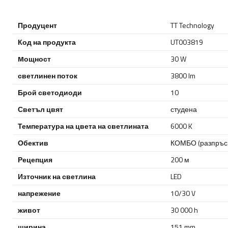
Продуцент
TT Technology
Код на продукта
UT003819
Mощност
30 W
светлинен поток
3800 lm
Брой светодиоди
10
Светъл цвят
студена
Температура на цвета на светлината
6000 K
Обектив
КОМБО (разпръсн
Рецепция
200 м
Източник на светлина
LED
напрежение
10/30 V
живот
30 000 h
ширина
151 mm