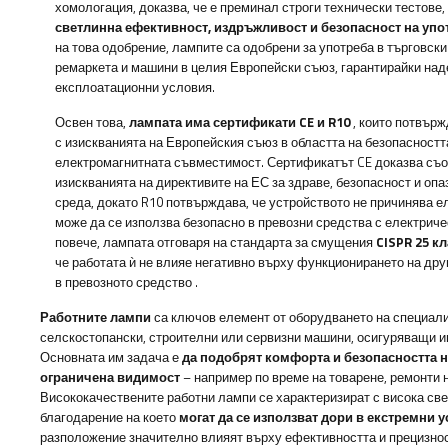
хомологация, доказва, че е преминал строги технически тестове
светлинна ефективност, издръжливост и безопасност на упо
на това одобрение, лампите са одобрени за употреба в търговски
ремаркета и машини в целия Европейски съюз, гарантирайки на
експлоатационни условия.
Освен това,
лампата има сертификати CE и R10
, които потвърж
с изискванията на Европейския съюз в областта на безопасностт
електромагнитната съвместимост. Сертификатът CE доказва съо
изискванията на директивите на ЕС за здраве, безопасност и опа
среда, докато R10 потвърждава, че устройството не причинява 
може да се използва безопасно в превозни средства с електрич
повече, лампата отговаря на стандарта за смущения
CISPR 25 кл
че работата ѝ не влияе негативно върху функционирането на дру
в превозното средство
.
Работните лампи
са ключов елемент от оборудването на специали
селскостопански, строителни или сервизни машини, осигуряващи и
Основната им задача е
да подобрят комфорта и безопасността н
ограничена видимост
– например по време на товарене, ремонти н
Висококачествените работни лампи се характеризират с висока свет
благодарение на което
могат да се използват дори в екстремни 
разположение значително влияят върху ефективността и прецизнос