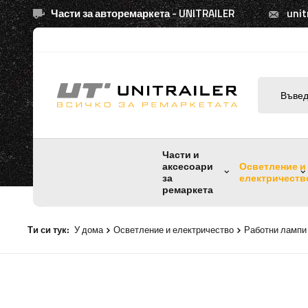
Части за авторемаркета - UNITRAILER
unit
Части и
аксесоари
Осветление и
за
електричеств
ремаркета
Ти си тук:
У дома
Осветление и електричество
Работни лампи