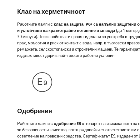
Клас на херметичност
Работните лампи с
клас на защита IP67
са
напълно защитени о
и устойчиви на краткотрайно потапяне във вода
(до 1 метър
30 минути). Тези свойства ги правят идеални за употреба в трудн
прах, мръсотия и риск от контакт с вода, напр. в търговски прево
ремаркета, селскостопански и строителни машини. Те гарантира
издръжливост дори в най-тежките работни условия.
Одобрения
Работните лампи с
одобрение E9
отговарят на изискванията на 
за безопасност и качество, потвърждавайки съответствието им с
осветление на превозни средства. Сертификатът E9, издаден от 