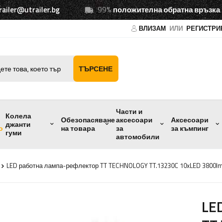
railer@utrailer.bg
99%
положителна обратна връзка
ВЛИЗАМ
ИЛИ
РЕГИСТРИ
ТЪРСЕНЕ
Части и
Колела
Обезопасяване
аксесоари
Аксесоари
джанти
о
на товара
за
за къмпинг
гуми
автомобили
LED работна лампа-рефлектор TT TECHNOLOGY TT.13230C 10xLED 3800l
LE