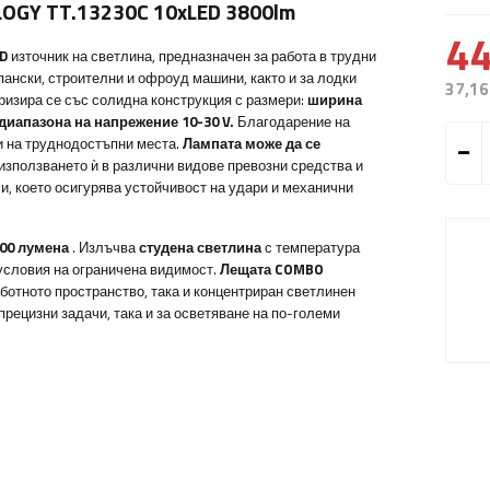
GY TT.13230C 10xLED 3800lm
44
D
източник на светлина, предназначен за работа в трудни
пански, строителни и офроуд машини, както и за лодки
37,16
ризира се със солидна конструкция с размери:
ширина
диапазона на напрежение 10-30 V.
Благодарение на
и на труднодостъпни места.
Лампата може да се
 използването ѝ в различни видове превозни средства и
, което осигурява устойчивост на удари и механични
00 лумена
. Излъчва
студена светлина
с температура
 условия на ограничена видимост.
Лещата COMBO
ботното пространство, така и концентриран светлинен
прецизни задачи, така и за осветяване на по-големи