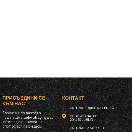
ПРИСЪЕДИНИ СЕ
КОНТАКТ
КЪМ НАС
UNITRAILER@UTRAILER.BG
Zapisz się do naszego
BUDOWLANA 30
newslettera, żeby otrzymywać
20-469
LUBLIN
informacje o nowościach i
promocjach na bieżąco.
UNITRAILER SP. Z O.O.