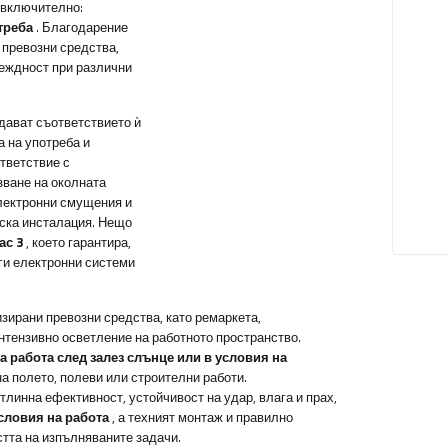
, включително:
треба
. Благодарение
 превозни средства,
деждност при различни
дават съответствието ѝ
а на употреба и
тветствие с
зване на околната
електронни смущения и
еска инсталация. Нещо
ас 3
, което гарантира,
ги електронни системи
зирани превозни средства, като ремаркета,
нтензивно осветление на работното пространство.
а работа след залез слънце или в условия на
а полето, полеви или строителни работи.
линна ефективност, устойчивост на удар, влага и прах,
условия на работа
, а техният монтаж и правилно
тта на изпълняваните задачи.