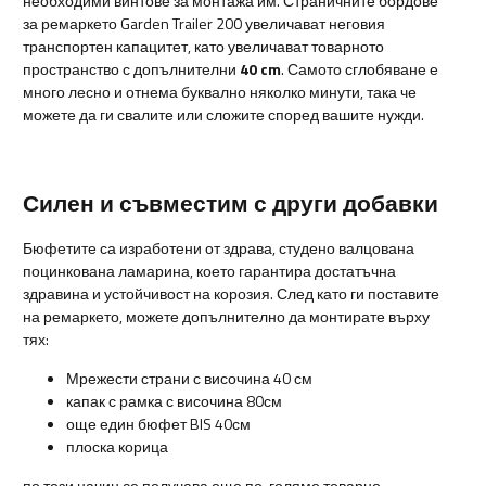
необходими винтове за монтажа им. Страничните бордове
за ремаркето Garden Trailer 200 увеличават неговия
транспортен капацитет, като увеличават товарното
пространство с допълнителни
40 cm
. Самото сглобяване е
много лесно и отнема буквално няколко минути, така че
можете да ги свалите или сложите според вашите нужди.
Силен и съвместим с други добавки
Бюфетите са изработени от здрава, студено валцована
поцинкована ламарина, което гарантира достатъчна
здравина и устойчивост на корозия. След като ги поставите
на ремаркето, можете допълнително да монтирате върху
тях:
Мрежести страни с височина 40 см
капак с рамка с височина 80см
още един бюфет BIS 40см
плоска корица
по този начин се получава още по-голямо товарно