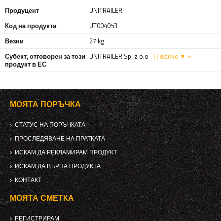
Продуцент
UNITRAILER
Код на продукта
UT004053
Везни
27 kg
Субект, отговорен за този
UNITRAILER Sp. z o.o
| Повече ▼
продукт в ЕС
МОЯТА ПОРЪЧКА
СТАТУС НА ПОРЪЧКАТА
ПРОСЛЕДЯВАНЕ НА ПРАТКАТА
ИСКАМ ДА РЕКЛАМИРАМ ПРОДУКТ
ИСКАМ ДА ВЪРНА ПРОДУКТА
КОНТАКТ
МОЯТА СМЕТКА
РЕГИСТРИРАМ