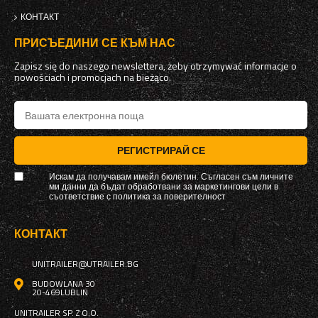
КОНТАКТ
ПРИСЪЕДИНИ СЕ КЪМ НАС
Zapisz się do naszego newslettera, żeby otrzymywać informacje o
nowościach i promocjach na bieżąco.
РЕГИСТРИРАЙ СЕ
Искам да получавам имейл бюлетин. Съгласен съм личните
ми данни да бъдат обработвани за маркетингови цели в
съответствие с
политика за поверителност
КОНТАКТ
UNITRAILER@UTRAILER.BG
BUDOWLANA 30
20-469
LUBLIN
UNITRAILER SP. Z O.O.