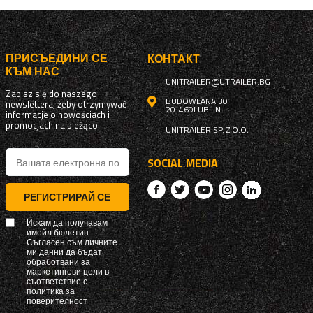
ПРИСЪЕДИНИ СЕ
КОНТАКТ
КЪМ НАС
UNITRAILER@UTRAILER.BG
Zapisz się do naszego
BUDOWLANA 30
newslettera, żeby otrzymywać
20-469
LUBLIN
informacje o nowościach i
promocjach na bieżąco.
UNITRAILER SP. Z O.O.
SOCIAL MEDIA
РЕГИСТРИРАЙ СЕ
Искам да получавам
имейл бюлетин.
Съгласен съм личните
ми данни да бъдат
обработвани за
маркетингови цели в
съответствие с
политика за
поверителност