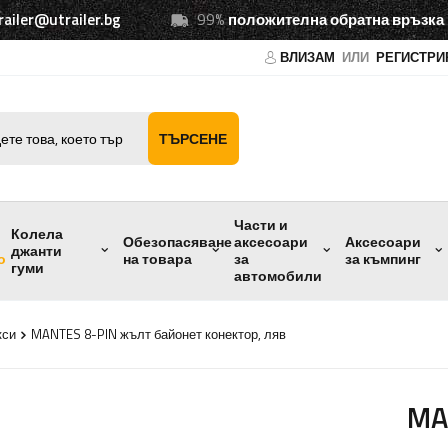
railer@utrailer.bg
99%
положителна обратна връзка
ВЛИЗАМ
ИЛИ
РЕГИСТРИ
ТЪРСЕНЕ
Части и
Колела
Обезопасяване
аксесоари
Аксесоари
джанти
о
на товара
за
за къмпинг
гуми
автомобили
кси
MANTES 8-PIN жълт байонет конектор, ляв
MA