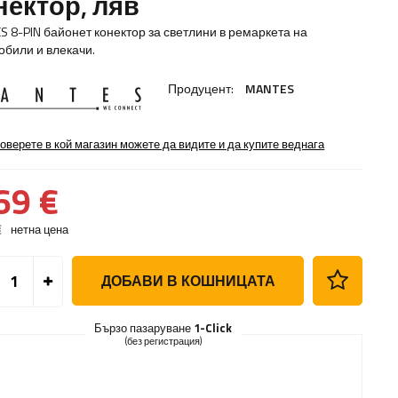
нектор, ляв
S 8-PIN байонет конектор за светлини в ремаркета на
обили и влекачи.
Продуцент:
MANTES
оверете в кой магазин можете да видите и да купите веднага
69 €
€
нетна цена
ДОБАВИ В КОШНИЦАТА
Бързо пазаруване
1-Click
(без регистрация)