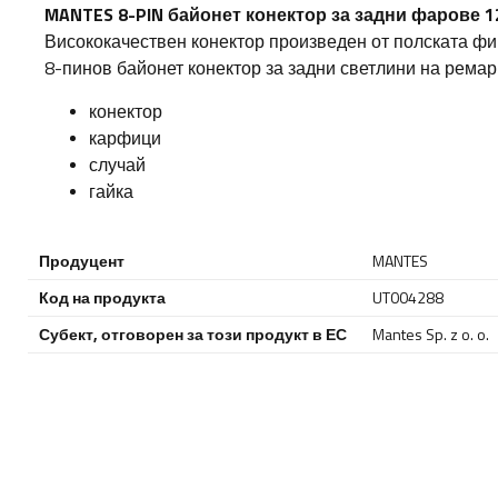
MANTES 8-PIN байонет конектор за задни фарове 
Висококачествен конектор произведен от полската ф
8-пинов байонет конектор за задни светлини на ремар
конектор
карфици
случай
гайка
Продуцент
MANTES
Код на продукта
UT004288
Субект, отговорен за този продукт в ЕС
Mantes Sp. z o. o.