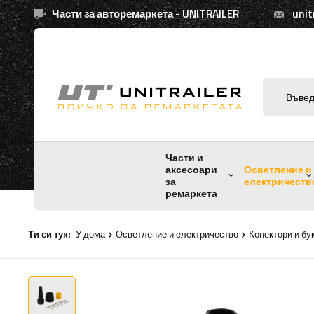
Части за авторемаркета - UNITRAILER
unit
Части и
аксесоари
Осветление и
за
електричеств
ремаркета
Ти си тук:
У дома
Осветление и електричество
Конектори и бу