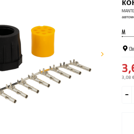
ко
MANTE
автом
Пр
3,
3,08 