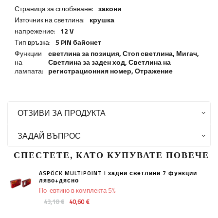
Страница за сглобяване:
закони
Източник на светлина:
крушка
напрежение:
12 V
Тип връзка:
5 PIN байонет
Функции
светлина за позиция,
Стоп светлина
,
Мигач
,
на
Светлина за заден ход
,
Светлина на
лампата:
регистрационния номер
,
Отражение
ОТЗИВИ ЗА ПРОДУКТА
ЗАДАЙ ВЪПРОС
СПЕСТЕТЕ, КАТО КУПУВАТЕ ПОВЕЧЕ
ASPÖCK MULTIPOINT I задни светлини 7 функции
ляво+дясно
По-евтино в комплекта 5%
43,18 €
40,60 €