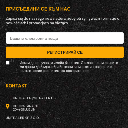
ПРИСЪЕДИНИ СЕ КЪМ НАС
Zapisz się do naszego newslettera, żeby otrzymywać informacje o
nowościach i promocjach na bieżąco.
РЕГИСТРИРАЙ СЕ
Искам да получавам имейл бюлетин. Съгласен съм личните
ми данни да бъдат обработвани за маркетингови цели в
съответствие с
политика за поверителност
КОНТАКТ
UNITRAILER@UTRAILER.BG
BUDOWLANA 30
20-469
LUBLIN
UNITRAILER SP. Z O.O.