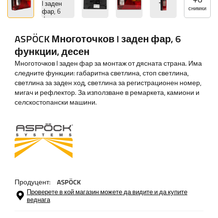
снимки
ASPÖCK Многоточков I заден фар, 6
функции, десен
Многоточков I заден фар за монтаж от дясната страна. Има
следните функции: габаритна светлина, стоп светлина,
светлина за заден ход, светлина за регистрационен номер,
мигач и рефлектор. За използване в ремаркета, камиони и
селскостопански машини.
Продуцент:
ASPÖCK
Проверете в кой магазин можете да видите и да купите
веднага