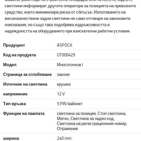
светлини информират другите оператори за позицията на превозното
средство, което минимизира риска от сблъсък. Използването на
висококачествени задни светлини не само отговаря на законовите
изисквания, но също така подобрява издръжливостта и
надеждността на оборудването при взискателни работни условия.
Продуцент
ASPÖCK
Код на продукта
UT000429
Модел
Многоточков I
Страница за сглобяване
закони
Източник на светлина
крушка
напрежение
12 V
Тип връзка
5 PIN байонет
Функции на лампата
светлина за позиция
,
Стоп светлина
,
Мигач
,
Светлина за заден ход
,
Светлина на регистрационния номер
,
Отражение
ширина
240 mm