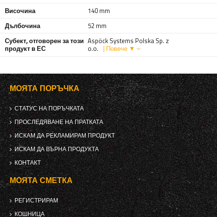
Височина
140 mm
Дълбочина
52 mm
Субект, отговорен за този
Aspöck Systems Polska Sp. z
продукт в ЕС
o.o.
| Повече ▼
МОЯТА ПОРЪЧКА
СТАТУС НА ПОРЪЧКАТА
ПРОСЛЕДЯВАНЕ НА ПРАТКАТА
ИСКАМ ДА РЕКЛАМИРАМ ПРОДУКТ
ИСКАМ ДА ВЪРНА ПРОДУКТА
КОНТАКТ
МОЯТА СМЕТКА
РЕГИСТРИРАМ
КОШНИЦА