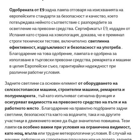
Одобрената от E9
задна лампа отговаря на изискванията на
европейските стандарти за безопасност и качество, което
потвърждава нейното съответствие с разпоредбите за
осветление на превозни средства. Сертификатът E9, издаден от
Испания като страна на хомологация, доказва, че е преминал
строги технически тестове, включително:
светлинна
ефективност, издръжливост и безопасност на употреба
.
Благодарение на това одобрение, лампата е одобрена за
използване в търговски превозни средства, ремаркета и машини
в целия Европейски съюз, гарантирайки надеждност при
различни работни условия.
Задните светлини са основен елемент
от оборудването на
селскостопански машини, строителни машини, ремаркета и
полуремаркета
, тъй като изпълняват сигнална функция и
осигуряват видимостта на превозното средство на пътя и на
работното място
. Благодарение на правилно подбраните задни
светлини, безопасността както на водачите, така и на другите
участници в движението може да бъде значително повишена. Тези
лампи
са особено важни при условия на ограничена видимост,
като нощ, мъгла
или трудни метеорологични условия. В случай на
машини, работещи на строителни площадки или на полето, задните