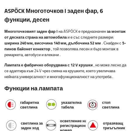
ASPÖCK Многоточков I заден фар, 6
функции, десен
Многоточковият заден фар I
на ASPÖCK е предназначен
за монтаж
от дясната страна на автомобила
и е със следните размери:
ширина
240 мм, височина 140 мм, дълбочина 52 мм
. Снабден с
5-
пинов байонет конектор
, той позволява лесен и бърз монтаж
в
ремаркета, автобуси и влекачи
.
Лампата е фабрично оборудвана с 12 V крушки
, но може лесно да
се адаптира към 24 V чрез смяна на крушките, което увеличава
нейната универсалност и многофункционалност на употреба
.
Функции на лампата
габаритна
указателна
стоп
светлина
табела
светлина
осветление на
светлина за
отразяващ
регистрационния
заден ход
триъгълник
номер