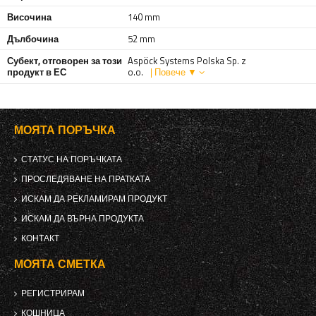
Височина
140 mm
Дълбочина
52 mm
Субект, отговорен за този
Aspöck Systems Polska Sp. z
продукт в ЕС
o.o.
| Повече ▼
МОЯТА ПОРЪЧКА
СТАТУС НА ПОРЪЧКАТА
ПРОСЛЕДЯВАНЕ НА ПРАТКАТА
ИСКАМ ДА РЕКЛАМИРАМ ПРОДУКТ
ИСКАМ ДА ВЪРНА ПРОДУКТА
КОНТАКТ
МОЯТА СМЕТКА
РЕГИСТРИРАМ
КОШНИЦА