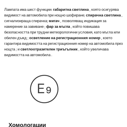
Лампата има шест функции:
габаритна светлина
, която осигурява
видимост на автомобила при нощно шофиране;
спирачна светлина
,
сигнализираща спирачка;
мигач
, позволяващ индикация за
намерение за завиване
;
фар за мъгла
, който повишава
безопасността при трудни метеорологични условия, като мъгла или
обилен дъжд
;
осветление на регистрационния номер
, което
гарантира видимостта на регистрационния номер на автомобила през
нощта
;
и
светлоотразителен триъгълник
, който увеличава
видимостта на автомобила
.
Хомологации