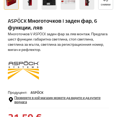
снимки
ASPÖCK Многоточков I заден фар, 6
функции, ляв
Многоточков V ASPÖCK заден фар за ляв монтаж. Предлага
шест функции: габаритна светлина, стоп светлина,
светлина за мъгла, светлина за регистрационния номер,
мигач и рефлектор.
Продуцент:
ASPÖCK
Проверете в кой магазин можете да видите и да купите
веднага