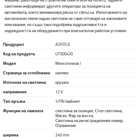
машини, работещи на строителни обекти или на полето, задните
светлини информират другите оператори за позицията на
автомобила, което минимизира риска от сблъсък. Използването на
висококачествени задни светлини не само отговаря на законовите
изисквания, но също така подобрява издръжливостта и
надеждността на оборудването при взискателни работни условия.
Продуцент
ASPÖCK
Код на продукта
UT000430
Модел
Многоточков I
Страница за сглобяване
наляво
Източник на светлина
крушка
напрежение
12 V
Тип връзка
5 PIN байонет
Функции на лампата
светлина за позиция
,
Стоп светлина
,
Мигач
,
Фар за мъгла
,
Светлина на регистрационния номер
,
Отражение
ширина
240 mm