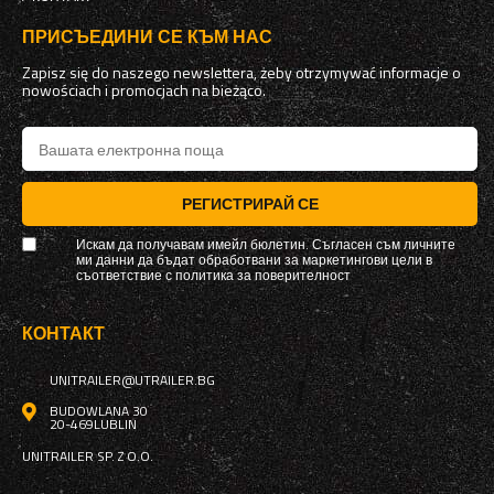
ПРИСЪЕДИНИ СЕ КЪМ НАС
Zapisz się do naszego newslettera, żeby otrzymywać informacje o
nowościach i promocjach na bieżąco.
РЕГИСТРИРАЙ СЕ
Искам да получавам имейл бюлетин. Съгласен съм личните
ми данни да бъдат обработвани за маркетингови цели в
съответствие с
политика за поверителност
КОНТАКТ
UNITRAILER@UTRAILER.BG
BUDOWLANA 30
20-469
LUBLIN
UNITRAILER SP. Z O.O.