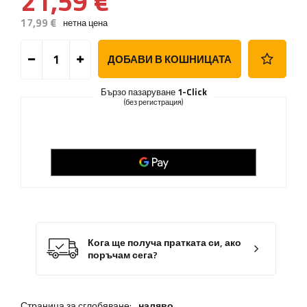
21,59 €
17,99 €
нетна цена
ДОБАВИ В КОШНИЦАТА
Бързо пазаруване
1-Click
(без регистрация)
Кога ще получа пратката си, ако
поръчам сега?
Страница за сглобяване:
наляво