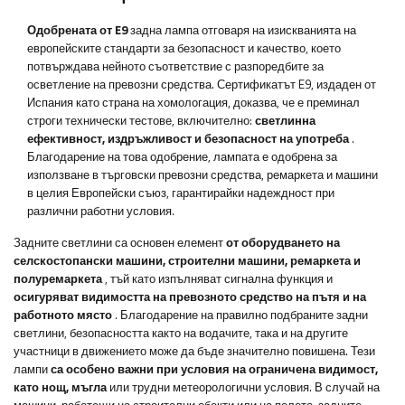
Одобрената от E9
задна лампа отговаря на изискванията на
европейските стандарти за безопасност и качество, което
потвърждава нейното съответствие с разпоредбите за
осветление на превозни средства. Сертификатът E9, издаден от
Испания като страна на хомологация, доказва, че е преминал
строги технически тестове, включително:
светлинна
ефективност, издръжливост и безопасност на употреба
.
Благодарение на това одобрение, лампата е одобрена за
използване в търговски превозни средства, ремаркета и машини
в целия Европейски съюз, гарантирайки надеждност при
различни работни условия.
Задните светлини са основен елемент
от оборудването на
селскостопански машини, строителни машини, ремаркета и
полуремаркета
, тъй като изпълняват сигнална функция и
осигуряват видимостта на превозното средство на пътя и на
работното място
. Благодарение на правилно подбраните задни
светлини, безопасността както на водачите, така и на другите
участници в движението може да бъде значително повишена. Тези
лампи
са особено важни при условия на ограничена видимост,
като нощ, мъгла
или трудни метеорологични условия. В случай на