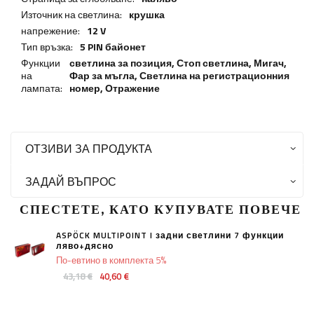
Източник на светлина:
крушка
напрежение:
12 V
Тип връзка:
5 PIN байонет
Функции
светлина за позиция,
Стоп светлина
,
Мигач
,
на
Фар за мъгла
,
Светлина на регистрационния
лампата:
номер
,
Отражение
ОТЗИВИ ЗА ПРОДУКТА
ЗАДАЙ ВЪПРОС
СПЕСТЕТЕ, КАТО КУПУВАТЕ ПОВЕЧЕ
ASPÖCK MULTIPOINT I задни светлини 7 функции
ляво+дясно
По-евтино в комплекта 5%
43,18 €
40,60 €