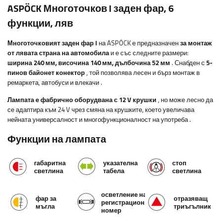
ASPÖCK Многоточков I заден фар, 6
функции, ляв
Многоточковият заден фар I
на ASPÖCK е предназначен
за монтаж
от лявата страна на автомобила
и е със следните размери:
ширина
240 мм, височина 140 мм, дълбочина 52 мм
. Снабден с
5-
пинов байонет конектор
, той позволява лесен и бърз монтаж
в
ремаркета, автобуси и влекачи
.
Лампата е фабрично оборудвана с 12 V крушки
, но може лесно да
се адаптира към 24 V чрез смяна на крушките, което увеличава
нейната универсалност и многофункционалност на употреба
.
Функции на лампата
габаритна
указателна
стоп
светлина
табела
светлина
осветление на
фар за
отразяващ
регистрационния
мъгла
триъгълник
номер