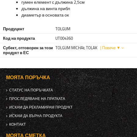
гумен елемент с дължина 2,5см
дължина на винта прибл
диаметър в основата ок
Продуцент
TOLGUM
Код на продукта
UT004360
Субект, отговорен за този
TOLGUM MICHAŁ TOLAK
| Повече ▼
продукт в ЕС
МОЯТА ПОРЪЧКА
СТАТУС НА ПОРЪЧКАТА
ПРОСЛЕДЯВАНЕ НА ПРАТКАТА
ИСКАМ ДА РЕКЛАМИРАМ ПРОДУКТ
ИСКАМ ДА ВЪРНА ПРОДУКТА
КОНТАКТ
МОЯТА СМЕТКА