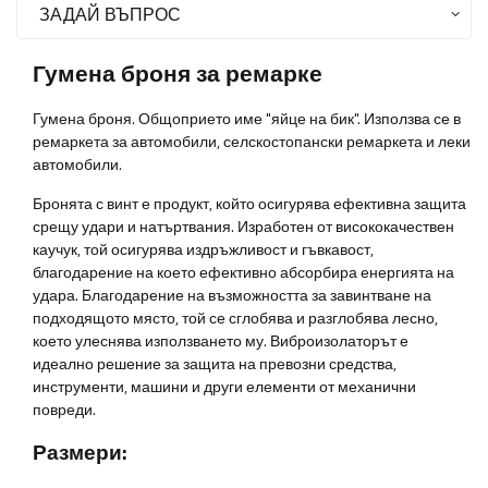
ЗАДАЙ ВЪПРОС
Гумена броня за ремарке
Гумена броня. Общоприето име "яйце на бик". Използва се в
ремаркета за автомобили, селскостопански ремаркета и леки
автомобили.
Бронята с винт е продукт, който осигурява ефективна защита
срещу удари и натъртвания. Изработен от висококачествен
каучук, той осигурява издръжливост и гъвкавост,
благодарение на което ефективно абсорбира енергията на
удара. Благодарение на възможността за завинтване на
подходящото място, той се сглобява и разглобява лесно,
което улеснява използването му. Виброизолаторът е
идеално решение за защита на превозни средства,
инструменти, машини и други елементи от механични
повреди.
Размери: