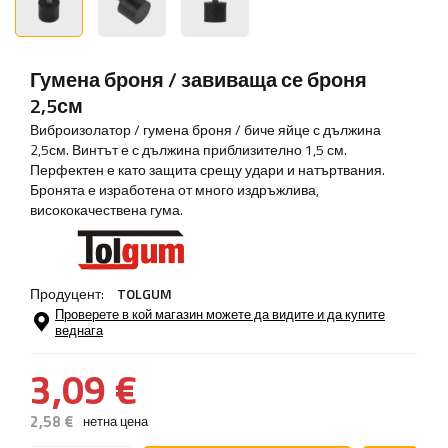
Гумена броня / завиваща се броня
2,5см
Виброизолатор / гумена броня / биче яйце с дължина
2,5см. Винтът е с дължина приблизително 1,5 см.
Перфектен е като защита срещу удари и натъртвания.
Бронята е изработена от много издръжлива,
висококачествена гума.
Продуцент:
TOLGUM
Проверете в кой магазин можете да видите и да купите
веднага
3,09 €
2,58 €
нетна цена