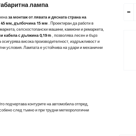
 габаритна лампа
чена
за монтаж от лявата и дясната страна на
 45 мм, дълбочина 15 мм
.
Проектиран да работи в
ремаркета, селскостопански машини, камиони и ремаркета,
и кабела с дължина 0,19 m
, позволява лесен и бърз
 осигурява висока производителност, издръжливост и
тни условия. Лампата е устойчива на удари и механични
йто подчертава контурите на автомобила отпред,
особено след тъмно и при трудни метеорологични