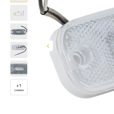
+
1
снимки