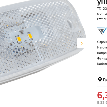
ун
TT.12
монта
ремар
Стран
Източ
напре
Функц
Кабел
Пр
6,
5,33 