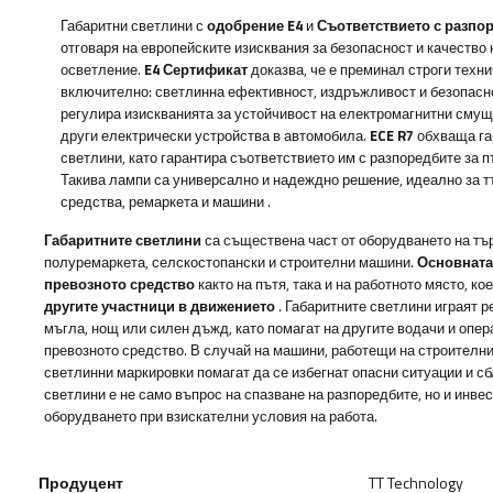
Габаритни светлини с
одобрение E4
и
Съответствието с разпор
отговаря на европейските изисквания за безопасност и качество
осветление.
E4 Сертификат
доказва, че е преминал строги техни
включително: светлинна ефективност, издръжливост и безопасн
регулира изискванията за устойчивост на електромагнитни сму
други електрически устройства в автомобила.
ECE R7
обхваща га
светлини, като гарантира съответствието им с разпоредбите за п
Такива лампи са универсално и надеждно решение, идеално за т
средства, ремаркета и машини
.
Габаритните светлини
са съществена част от оборудването на тър
полуремаркета, селскостопански и строителни машини.
Основната
превозното средство
както на пътя, така и на работното място, ко
другите участници в движението
. Габаритните светлини играят 
мъгла, нощ или силен дъжд, като помагат на другите водачи и опер
превозното средство. В случай на машини, работещи на строител
светлинни маркировки помагат да се избегнат опасни ситуации и с
светлини е не само въпрос на спазване на разпоредбите, но и инв
оборудването при взискателни условия на работа.
Продуцент
TT Technology