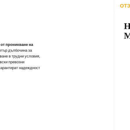
ОТЗ
 от проникване на
етър дълбочина за
ване в трудни условия,
овски превозни
 гарантират надеждност