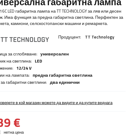
иверсална габаритна лампа
016C LED габаритна лампа на TT TECHNOLOGY за ляв или десен
ж. Има функция за предна габаритна светлина. Перфектен за
кета, камиони, селскостопански машини и ремаркета.
Продуцент:
TT Technology
ица за сглобяване:
универсален
ник на светлина:
LED
жение:
12/24 V
ии на лампата:
предна габаритна светлина
 за габаритни светлини:
два единични
оверете в кой магазин можете да видите и да купите веднага
39 €
€
нетна цена