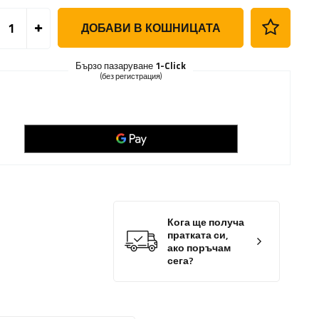
ДОБАВИ В КОШНИЦАТА
Бързо пазаруване
1-Click
(без регистрация)
Кога ще получа
пратката си,
ако поръчам
сега?