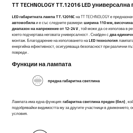
TT TECHNOLOGY TT.12016 LED универсална
LED габаритната лампа TT.12016C
на TT TECHNOLOGY е предназна
автомобила
и е със следните размери:
ширина 110
мм, височина
диапазон на напрежение от 12-24 V
, той може да се използва в 
което подчертава неговата универсалност
. Снабден с
два единичн
монтаж.
Благодарение на използването на
LED технология
лампата
енергийна ефективност, осигуряваща безопасност при различни пъ
повреди
.
Функции на лампата
предна габаритна светлина
Лампата има една функция:
габаритна светлина
преден (бял)
, ко
подобрявайки видимостта му за другите участници в движението, 
условия.