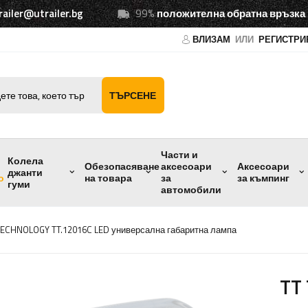
railer@utrailer.bg
99%
положителна обратна връзка
ВЛИЗАМ
ИЛИ
РЕГИСТРИ
ТЪРСЕНЕ
Части и
Колела
Обезопасяване
аксесоари
Аксесоари
джанти
о
на товара
за
за къмпинг
гуми
автомобили
TECHNOLOGY TT.12016C LED универсална габаритна лампа
TT