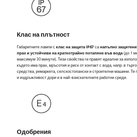
Клас на плътност
Габаритните лампи с
клас на защита IP67
са
напълно защитени
прах и устойчиви на краткотрайно потапяне във вода
(до 1 м
максимум 30 минути). Тези свойства ги правят идеални за използ
където има прах, мръсотия и риск от контакт с вода, напр. в търг
средства, ремаркета, селскостопански и строителни машини. Те
и издръжливост дори и в най-взискателните работни среди.
Одобрения