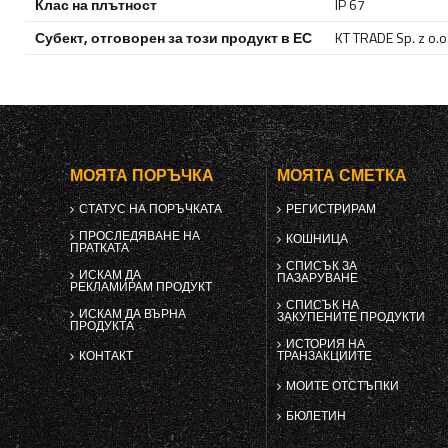
Клас на плътност
IP 67
Субект, отговорен за този продукт в ЕС
KT TRADE Sp. z o.o. 
МОЯТА ПОРЪЧКА
МОЯТА СМЕТКА
СТАТУС НА ПОРЪЧКАТА
РЕГИСТРИРАМ
ПРОСЛЕДЯВАНЕ НА
КОШНИЦА
ПРАТКАТА
СПИСЪК ЗА
ИСКАМ ДА
ПАЗАРУВАНЕ
РЕКЛАМИРАМ ПРОДУКТ
СПИСЪК НА
ИСКАМ ДА ВЪРНА
ЗАКУПЕНИТЕ ПРОДУКТИ
ПРОДУКТА
ИСТОРИЯ НА
КОНТАКТ
ТРАНЗАКЦИИТЕ
МОИТЕ ОТСТЪПКИ
БЮЛЕТИН