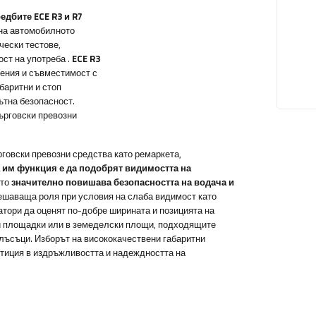
едбите ECE R3 и R7
 на автомобилното
чески тестове,
ост на употреба
.
ECE R3
щения и съвместимост с
баритни и стоп
ътна безопасност.
ърговски превозни
говски превозни средства като ремаркета,
 им
функция е да подобрят видимостта на
ето
значително повишава безопасността на водача и
решаваща роля при условия на слаба видимост като
атори да оценят по-добре ширината и позицията на
ни площадки или в земеделски площи, подходящите
блъсъци. Изборът на висококачествени габаритни
естиция в издръжливостта и надеждността на