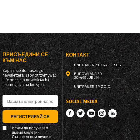
ПРИСЪЕДИНИ СЕ
КОНТАКТ
КЪМ НАС
UNITRAILER@UTRAILER.BG
Zapisz się do naszego
BUDOWLANA 30
newslettera, żeby otrzymywać
20-469
LUBLIN
informacje o nowościach i
promocjach na bieżąco.
UNITRAILER SP. Z O.O.
SOCIAL MEDIA
РЕГИСТРИРАЙ СЕ
Искам да получавам
имейл бюлетин.
Съгласен съм личните