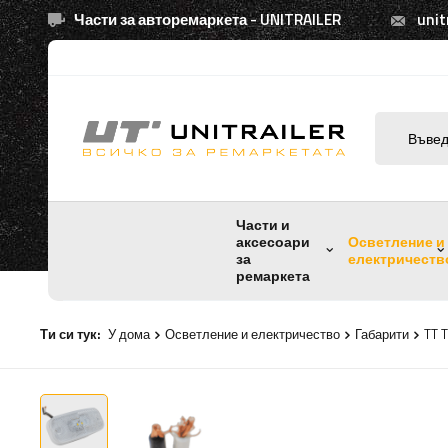
Части за авторемаркета - UNITRAILER
unit
Части и
аксесоари
Осветление и
за
електричеств
ремаркета
Ти си тук:
У дома
Осветление и електричество
Габарити
TT 