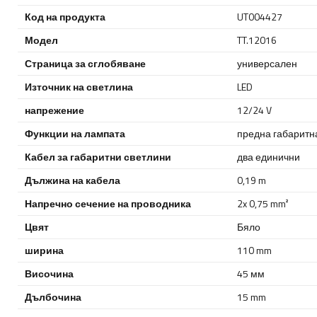
Код на продукта
UT004427
Модел
TT.12016
Страница за сглобяване
универсален
Източник на светлина
LED
напрежение
12/24 V
Функции на лампата
предна габаритн
Кабел за габаритни светлини
два единични
Дължина на кабела
0,19 m
Напречно сечение на проводника
2x 0,75 mm²
Цвят
Бяло
ширина
110 mm
Височина
45 мм
Дълбочина
15 mm