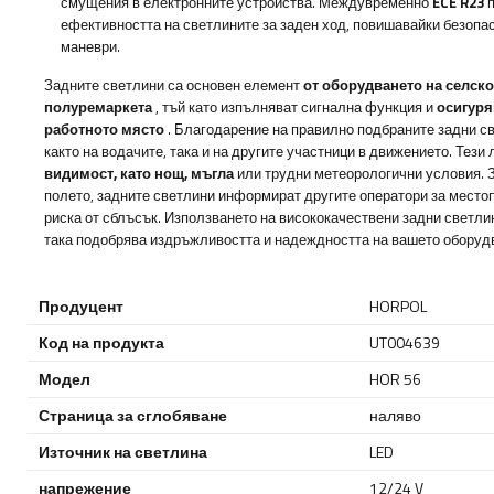
смущения в електронните устройства. Междувременно
ECE R23
п
ефективността на светлините за заден ход, повишавайки безопа
маневри.
Задните светлини са основен елемент
от оборудването на селск
полуремаркета
, тъй като изпълняват сигнална функция и
осигуря
работното място
. Благодарение на правилно подбраните задни с
както на водачите, така и на другите участници в движението. Тези
видимост, като нощ, мъгла
или трудни метеорологични условия. 
полето, задните светлини информират другите оператори за место
риска от сблъсък. Използването на висококачествени задни светлин
така подобрява издръжливостта и надеждността на вашето оборудв
Продуцент
HORPOL
Код на продукта
UT004639
Модел
HOR 56
Страница за сглобяване
наляво
Източник на светлина
LED
напрежение
12/24 V