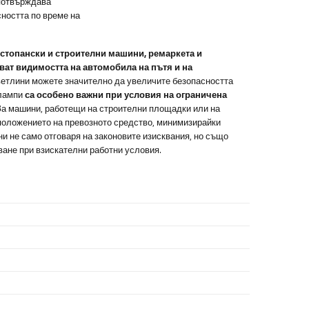
отвърждава
сността по време на
остопански и строителни машини, ремаркета и
ват видимостта на автомобила на пътя и на
ветлини можете значително да увеличите безопасността
 лампи
са особено важни при условия на ограничена
За машини, работещи на строителни площадки или на
положението на превозното средство, минимизирайки
и не само отговаря на законовите изисквания, но също
ане при взискателни работни условия.