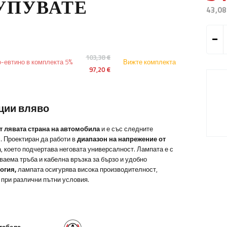
КУПУВАТЕ
43,08
103,38 €
-евтино в комплекта 5%
Вижте комплекта
97,20 €
кции вляво
т лявата страна на автомобила
и е със следните
. Проектиран да работи в
диапазон на напрежение от
а, което подчертава неговата универсалност. Лампата е с
ваема тръба и кабелна връзка за бързо и удобно
огия,
лампата осигурява висока производителност,
 при различни пътни условия.
табела