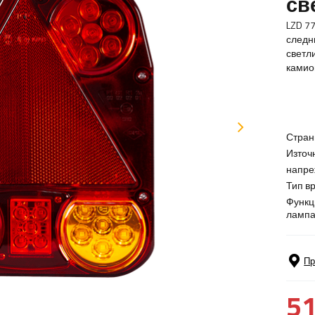
св
LZD 7
следн
светл
камио
Стран
Източ
напре
Тип вр
Функц
лампа
Пр
51