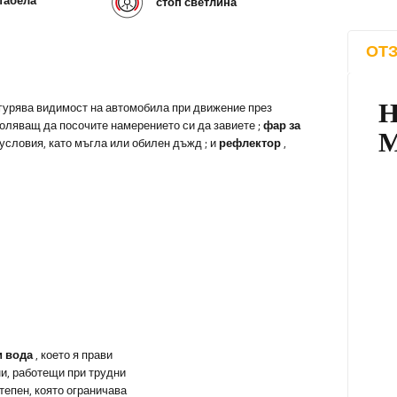
стоп светлина
ОТЗ
игурява видимост на автомобила при движение през
воляващ да посочите намерението си да завиете
;
фар за
 условия, като мъгла или обилен дъжд
; и
рефлектор
,
и вода
, което я прави
и, работещи при трудни
тепен, която ограничава