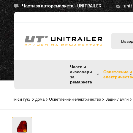
Части за авторемаркета - UNITRAILER
unit
Части и
аксесоари
Осветление и
за
електричеств
ремаркета
Ти си тук:
У дома
Осветление и електричество
Задни лампи