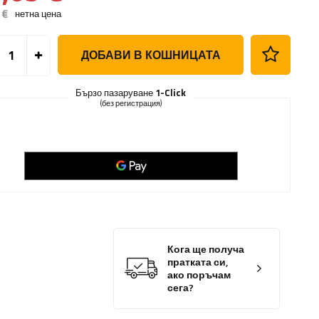
 €
нетна цена
ДОБАВИ В КОШНИЦАТА
Бързо пазаруване
1-Click
(без регистрация)
Кога ще получа
пратката си,
ако поръчам
сега?