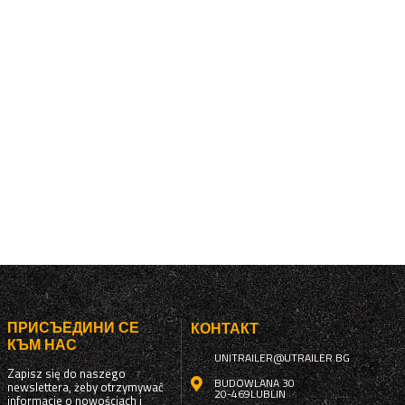
ПРИСЪЕДИНИ СЕ
КОНТАКТ
КЪМ НАС
UNITRAILER@UTRAILER.BG
Zapisz się do naszego
BUDOWLANA 30
newslettera, żeby otrzymywać
20-469
LUBLIN
informacje o nowościach i