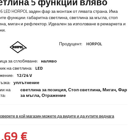
етлина 5 функции вляво
76 LED HORPOL заден фар за монтаж от лявата страна. Има
ите функции: габаритна светлина, светлина за мъгла, стоп
ина, мигач и рефлектор. Идеален за използване в ремаркета и
ни.
Продуцент:
HORPOL
ица за сглобяване:
наляво
ник на светлина:
LED
жение:
12/24 V
ъзка:
уплътнение
ии на
светлина за позиция,
Стоп светлина
,
Мигач
,
Фар
та:
за мъгла
,
Отражение
оверете в кой магазин можете да видите и да купите веднага
,69 €