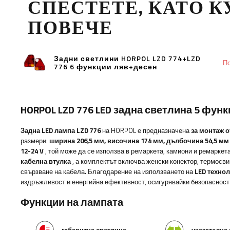
СПЕСТЕТЕ, КАТО 
ПОВЕЧЕ
Задни светлини HORPOL LZD 774+LZD
По
776 6 функции ляв+десен
HORPOL LZD 776 LED задна светлина 5 фун
Задна LED лампа LZD 776
на HORPOL е предназначена
за монтаж о
размери:
ширина
206,5 мм, височина 174 мм, дълбочина 54,5 мм
12-24 V
, той може да се използва в ремаркета, камиони и ремаркет
кабелна втулка
, а комплектът включва женски конектор, термосви
свързване на кабела. Благодарение на използването на
LED технол
издръжливост и енергийна ефективност, осигурявайки безопасност
Функции на лампата
габаритна светлина
указателна 