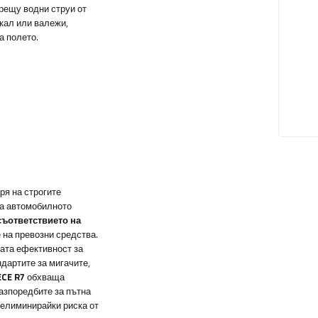
рещу водни струи от
 кал или валежи,
а полето.
ря на строгите
на автомобилното
ъответствието на
 на превозни средства.
ата ефективност за
дартите за мигачите,
ECE R7
обхваща
разпоредбите за пътна
елиминирайки риска от