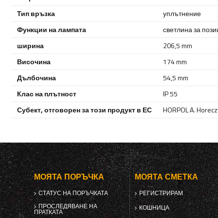
Тип връзка
уплътнение
Функции на лампата
светлина за пози
ширина
206,5 mm
Височина
174 mm
Дълбочина
54,5 mm
Клас на плътност
IP 55
Субект, отговорен за този продукт в ЕС
HORPOL A. Horeczy
МОЯТА ПОРЪЧКА
МОЯТА СМЕТКА
СТАТУС НА ПОРЪЧКАТА
РЕГИСТРИРАМ
ПРОСЛЕДЯВАНЕ НА
КОШНИЦА
ПРАТКАТА