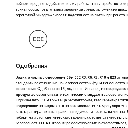
нейното вредно въздействие върху работата на устройството и с
всяка посока. Това го прави идеален за среда, изложена на прах,
гарантирайки издръжливост и надеждност на пътя и при работа н
Одобрения
Задната лампа с
одобрение E9 и ECE R3, R6, R7, R10 и R23
отгова
стандарти по отношение на безопасността и функционалността 
осветление. Одобрението E9, дадено от Испания,
потвърждава с
продукта с европейските технически стандарти
за осветление
Одобрението
ECE R3
обхваща рефлекторите, като гарантира тяхн
подобряване на видимостта на автомобила.
ECE R6
регулира стан
като гарантира тяхната правилна видимост и честота на мигане.
габаритни и стоп светлини, като гарантира съответствието им с 
безопасност.
ECE R10
гарантира електромагнитна съвместимост, 