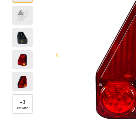
+
3
снимки