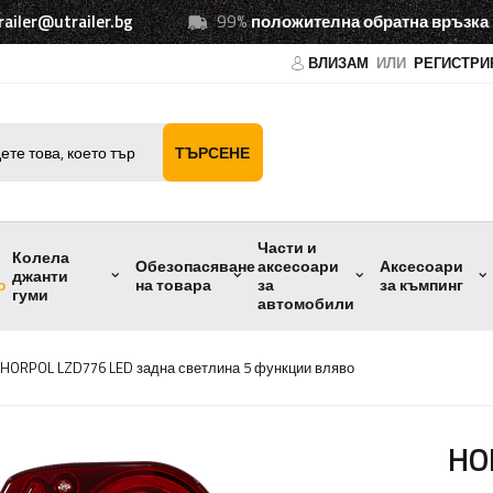
railer@utrailer.bg
99%
положителна обратна връзка
ВЛИЗАМ
ИЛИ
РЕГИСТРИ
ТЪРСЕНЕ
Части и
Колела
Обезопасяване
аксесоари
Аксесоари
джанти
о
на товара
за
за къмпинг
гуми
автомобили
HORPOL LZD776 LED задна светлина 5 функции вляво
HO