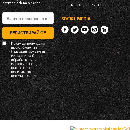
promocjach na bieżąco.
UNITRAILER SP. Z O.O.
SOCIAL MEDIA
РЕГИСТРИРАЙ СЕ
Искам да получавам
имейл бюлетин.
Съгласен съм личните
ми данни да бъдат
обработвани за
маркетингови цели в
съответствие с
политика за
поверителност