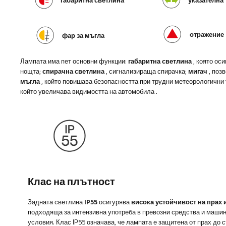
отражение
фар за мъгла
Лампата има пет основни функции:
габаритна светлина
, която ос
нощта;
спирачна светлина
, сигнализираща спирачка;
мигач
, поз
мъгла
, който повишава безопасността при трудни метеорологични
който увеличава видимостта на автомобила
.
Клас на плътност
Задната светлина
IP55
осигурява
висока устойчивост на прах 
подходяща за интензивна употреба в превозни средства и машин
условия. Клас IP55 означава, че лампата е защитена от прах до с