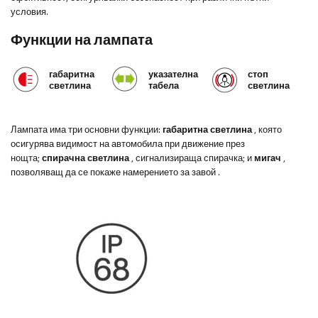
условия.
Функции на лампата
габаритна
указателна
стоп
светлина
табела
светлина
Лампата има три основни функции:
габаритна светлина
, която
осигурява видимост на автомобила при движение през
нощта;
спирачна светлина
, сигнализираща спирачка; и
мигач
,
позволяващ да се покаже намерението за завой
.