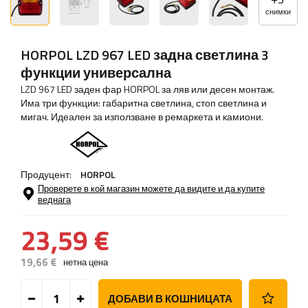
снимки
HORPOL LZD 967 LED задна светлина 3
функции универсална
LZD 967 LED заден фар HORPOL за ляв или десен монтаж.
Има три функции: габаритна светлина, стоп светлина и
мигач. Идеален за използване в ремаркета и камиони.
Продуцент:
HORPOL
Проверете в кой магазин можете да видите и да купите
веднага
23,59 €
19,66 €
нетна цена
ДОБАВИ В КОШНИЦАТА