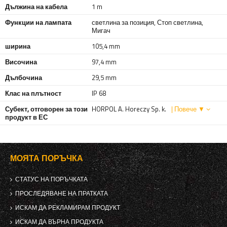
Дължина на кабела
1 m
Функции на лампата
светлина за позиция
,
Стоп светлина
,
Мигач
ширина
105,4 mm
Височина
97,4 mm
Дълбочина
29,5 mm
Клас на плътност
IP 68
Субект, отговорен за този
HORPOL A. Horeczy Sp. k.
| Повече ▼
продукт в ЕС
МОЯТА ПОРЪЧКА
СТАТУС НА ПОРЪЧКАТА
ПРОСЛЕДЯВАНЕ НА ПРАТКАТА
ИСКАМ ДА РЕКЛАМИРАМ ПРОДУКТ
ИСКАМ ДА ВЪРНА ПРОДУКТА