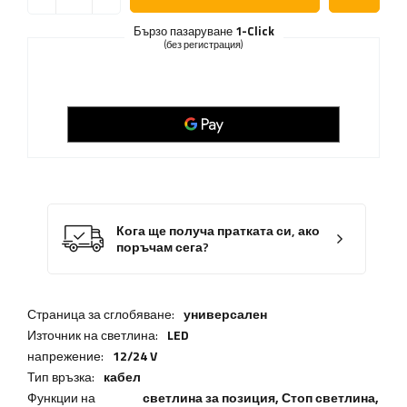
Бързо пазаруване
1-Click
(без регистрация)
Кога ще получа пратката си, ако
поръчам сега?
Страница за сглобяване:
универсален
Източник на светлина:
LED
напрежение:
12/24 V
Тип връзка:
кабел
Функции на
светлина за позиция,
Стоп светлина
,