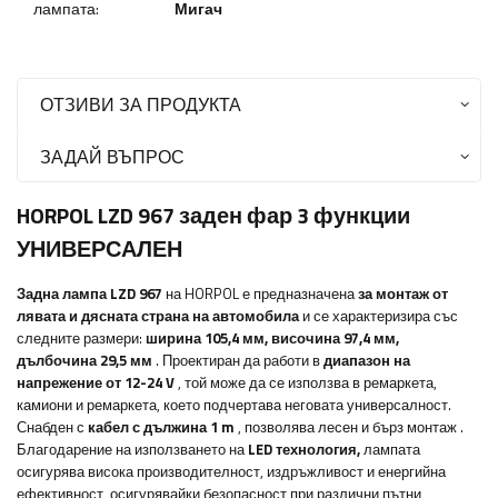
лампата:
Мигач
ОТЗИВИ ЗА ПРОДУКТА
ЗАДАЙ ВЪПРОС
HORPOL LZD 967 заден фар 3 функции
УНИВЕРСАЛЕН
Задна лампа LZD 967
на HORPOL е предназначена
за монтаж от
лявата и дясната страна на автомобила
и се характеризира със
следните размери:
ширина
105,4 мм, височина 97,4 мм,
дълбочина 29,5 мм
. Проектиран да работи в
диапазон на
напрежение от 12-24 V
, той може да се използва в ремаркета,
камиони и ремаркета, което подчертава неговата универсалност.
Снабден с
кабел с дължина 1 m
, позволява лесен и бърз монтаж
.
Благодарение на използването на
LED технология,
лампата
осигурява висока производителност, издръжливост и енергийна
ефективност, осигурявайки безопасност при различни пътни