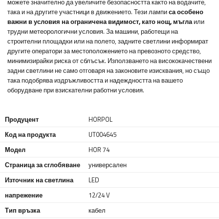
можете значително да увеличите безопасността както на водачите,
така и на другите участници в движението. Тези лампи
са особено
важни в условия на ограничена видимост, като нощ, мъгла
или
трудни метеорологични условия. За машини, работещи на
строителни площадки или на полето, задните светлини информират
другите оператори за местоположението на превозното средство,
минимизирайки риска от сблъсък. Използването на висококачествени
задни светлини не само отговаря на законовите изисквания, но също
така подобрява издръжливостта и надеждността на вашето
оборудване при взискателни работни условия.
Продуцент
HORPOL
Код на продукта
UT004645
Модел
HOR 74
Страница за сглобяване
универсален
Източник на светлина
LED
напрежение
12/24 V
Тип връзка
кабел