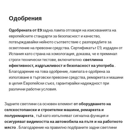
Одобрения
Одобрената от E9
задна лампа отговаря на изискванията на
европейските стандарти за безопасност и качество,
потвърждавайки нейното съответствие с разпоредбите за
осветление на превозни средства. Сертификатът E9, издаден от
Испания като страна на хомологация, доказва, че е преминал
строги технически тестове, включително:
светлинна
ефективност, издръжливост и безопасност на употреба
.
Благодарение на това одобрение, лампата е одобрена за
използване в търговски превозни средства, ремаркета и машини
в целия Европейски съюз, гарантирайки надеждност при
различни работни условия.
Задните светлини са основен елемент
от оборудването на
селскостопански и строителни машини, ремаркета и
полуремаркета
, тъй като изпълняват сигнална функция и
осигуряват видимостта на автомобила на пътя и на работното
място
. Благодарение на правилно подбраните задни светлини