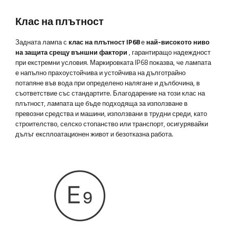
Клас на плътност
Задната лампа с
клас на плътност IP68
е
най-високото ниво
на защита срещу външни фактори
, гарантиращо надеждност
при екстремни условия. Маркировката IP68 показва, че лампата
е напълно прахоустойчива и устойчива на дълготрайно
потапяне във вода при определено налягане и дълбочина, в
съответствие със стандартите. Благодарение на този клас на
плътност, лампата ще бъде подходяща за използване в
превозни средства и машини, използвани в трудни среди, като
строителство, селско стопанство или транспорт, осигурявайки
дълъг експлоатационен живот и безотказна работа.