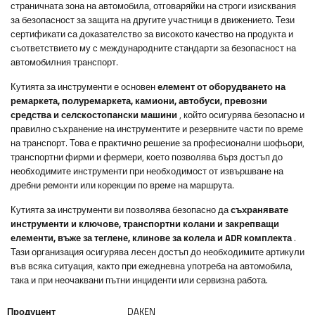
страничната зона на автомобила, отговаряйки на строги изисквания
за безопасност за защита на другите участници в движението. Тези
сертификати са доказателство за високото качество на продукта и
съответствието му с международните стандарти за безопасност на
автомобилния транспорт.
Кутията за инструменти е основен
елемент от оборудването на
ремаркета, полуремаркета, камиони, автобуси, превозни
средства и селскостопански машини
, който осигурява безопасно и
правилно съхранение на инструментите и резервните части по време
на транспорт. Това е практично решение за професионални шофьори,
транспортни фирми и фермери, което позволява бърз достъп до
необходимите инструменти при необходимост от извършване на
дребни ремонти или корекции по време на маршрута.
Кутията за инструменти ви позволява безопасно да
съхранявате
инструменти и ключове, транспортни колани и закрепващи
елементи, въже за теглене, клинове за колела и ADR комплекта
.
Тази организация осигурява лесен достъп до необходимите артикули
във всяка ситуация, както при ежедневна употреба на автомобила,
така и при неочаквани пътни инциденти или сервизна работа.
Продуцент
DAKEN