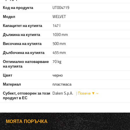
Код на продукта
UT004719
Модел
WELVET
Капацитет на кутията
147 l
Дължина на кутията
1030 mm
Височина на кутията
500 mm
Дълбочина на кутията
455 mm
Оптимално натоварване
70 kg
на кутията
Цвят
черно
Материал
пластмаса
Субект, отговорен за този
Daken S.p.A.
| Повече ▼
продукт в ЕС
МОЯТА ПОРЪЧКА