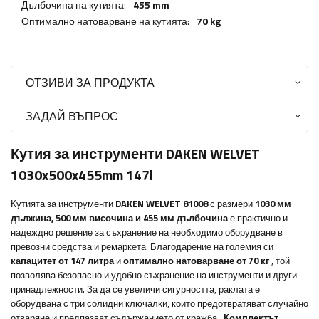
Дълбочина на кутията:
455 mm
Оптимално натоварване на кутията:
70 kg
ОТЗИВИ ЗА ПРОДУКТА
ЗАДАЙ ВЪПРОС
Кутия за инструменти DAKEN WELVET
1030x500x455mm 147l
Кутията за инструменти
DAKEN WELVET 81008
с размери
1030 мм
дължина, 500 мм височина и 455 мм дълбочина
е практично и
надеждно решение за съхранение на необходимо оборудване в
превозни средства и ремаркета. Благодарение на големия си
капацитет от 147 литра
и
оптимално натоварване от 70 кг
, той
позволява безопасно и удобно съхранение на инструменти и други
принадлежности.
За да се увеличи сигурността, раклата е
оборудвана с три солидни ключалки, които предотвратяват случайно
отваряне и предпазват съдържанието от кражба
.
Комплектът