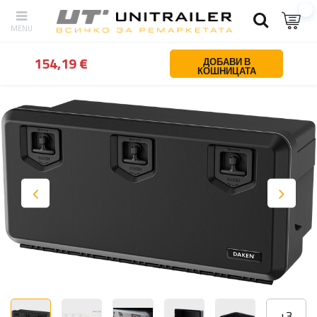
обратно
У дома
Обезопасяване на товара
Кутии за инструмен
154,19 €
ДОБАВИ В
КОШНИЦАТА
+
3