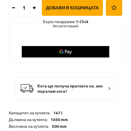
ДОБАВИ В КОШНИЦАТА
Бързо пазаруване
1-Click
(без регистрация)
Кога ще получа пратката си, ако
поръчам сега?
Капацитет на кутията:
147 l
Дължина на кутията:
1030 mm
Височина на кутията:
500 mm