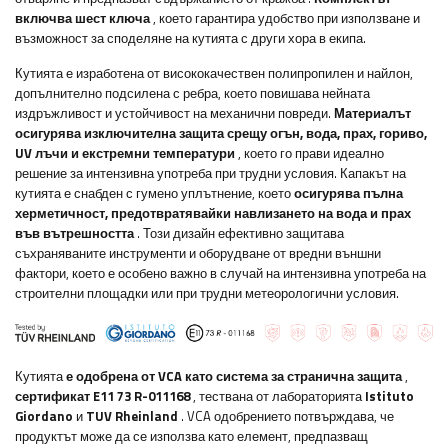
включва шест ключа
, което гарантира удобство при използване и
възможност за споделяне на кутията с други хора в екипа.
Кутията е изработена от висококачествен полипропилен и найлон,
допълнително подсилена с ребра, което повишава нейната
издръжливост и устойчивост на механични повреди.
Материалът
осигурява изключителна защита срещу огън, вода, прах, гориво,
UV лъчи и екстремни температури
, което го прави идеално
решение за интензивна употреба при трудни условия. Капакът на
кутията е снабден с гумено уплътнение, което
осигурява пълна
херметичност, предотвратявайки навлизането на вода и прах
във вътрешността
. Този дизайн ефективно защитава
съхраняваните инструменти и оборудване от вредни външни
фактори, което е особено важно в случай на интензивна употреба на
строителни площадки или при трудни метеорологични условия.
Кутията
е одобрена от VCA като система за странична защита
,
сертификат E11 73 R-011168
, тествана от лабораторията
Istituto
Giordano
и
TUV Rheinland
. VCA одобрението потвърждава, че
продуктът може да се използва като елемент, предпазващ