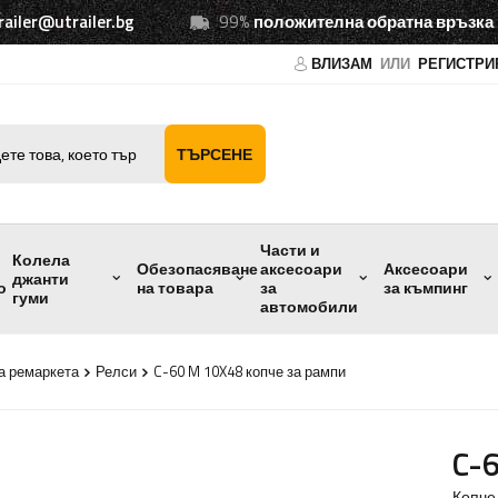
railer@utrailer.bg
99%
положителна обратна връзка
ВЛИЗАМ
ИЛИ
РЕГИСТРИ
ТЪРСЕНЕ
Части и
Колела
Обезопасяване
аксесоари
Аксесоари
джанти
о
на товара
за
за къмпинг
гуми
автомобили
а ремаркета
Релси
C-60 M 10X48 копче за рампи
C-
Копче