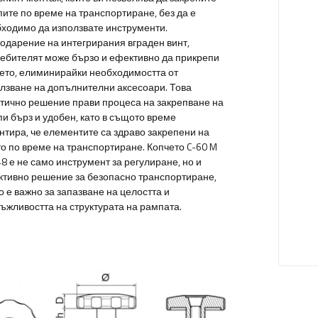
ите по време на транспортиране, без да е
ходимо да използвате инструменти.
одарение на интегрирания вграден винт,
ебителят може бързо и ефективно да прикрепи
ето, елиминирайки необходимостта от
лзване на допълнителни аксесоари. Това
тично решение прави процеса на закрепване на
и бърз и удобен, като в същото време
нтира, че елементите са здраво закрепени на
о по време на транспортиране. Копчето C-60 M
8 е не само инструмент за регулиране, но и
тивно решение за безопасно транспортиране,
о е важно за запазване на целостта и
ъжливостта на структурата на рампата.