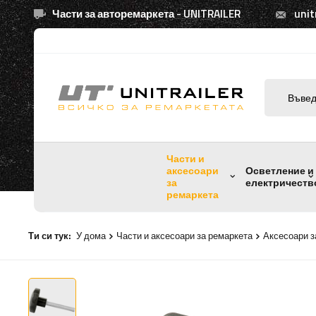
Части за авторемаркета - UNITRAILER
unit
Части и
аксесоари
Осветление и
за
електричеств
ремаркета
Ти си тук:
У дома
Части и аксесоари за ремаркета
Аксесоари з