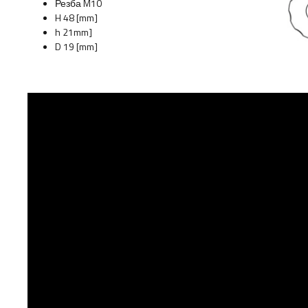
Резба M10
H 48 [mm]
h 21mm]
D 19 [mm]