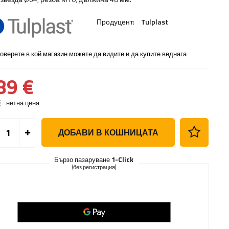
Продуцент:
Tulplast
оверете в кой магазин можете да видите и да купите веднага
89 €
€
нетна цена
ДОБАВИ В КОШНИЦАТА
Бързо пазаруване
1-Click
(без регистрация)