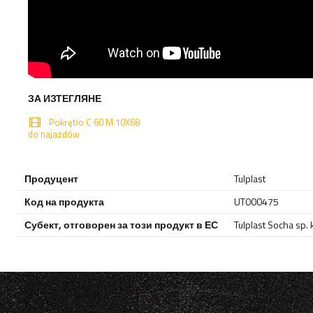
ЗА ИЗТЕГЛЯНЕ
Pokrętło C 60 M 10X68
do najazdów
Продуцент
Tulplast
Код на продукта
UT000475
Субект, отговорен за този продукт в ЕС
Tulplast Socha sp. 