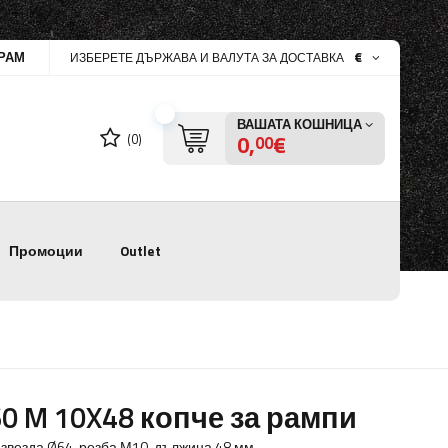
РАМ
€
ИЗБЕРЕТЕ ДЪРЖАВА И ВАЛУТА ЗА ДОСТАВКА
ВАШАТА КОШНИЦА
0,
€
(0)
00
Промоции
Outlet
60 M 10X48 копче за рампи
 звезда Ø64, резба М10, дължина 48 мм.