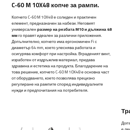
C-60 M 10X48 копче за рампи.
Копчето C-60 M 10X48 е солиден и практичен
елемент, предназначен за набези. Неговият
универсален
размер на резбата M10 и дължина 48
мм
го правят идеален за различни приложения.
Допълнително, копчето има ергономичен Fi с
диаметър 64 mm, което улеснява работата и
осигурява комфорт при настройка. Вграденият винт,
изработен от издръжлив материал, придава
здравина и естетика на продукта. Благодарение на
това решение, копчето C-60 M 10X48 е основна част
от оборудването, което позволява прецизно
регулиране на рампите според индивидуалните
нужди и предпочитания на потребителя.
Тр
Допъ
е ле