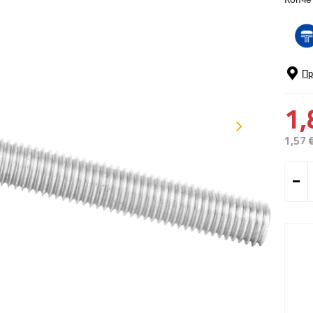
Пр
1,
1,57 