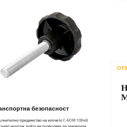
ОТЗ
анспортна безопасност
лнително предимство на копчето C-60 M 10X48
сният монтаж, който ви позволява да закрепите