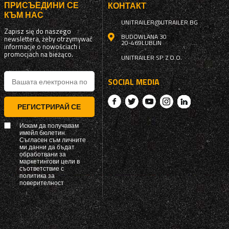
ПРИСЪЕДИНИ СЕ
КОНТАКТ
КЪМ НАС
UNITRAILER@UTRAILER.BG
Zapisz się do naszego
BUDOWLANA 30
newslettera, żeby otrzymywać
20-469
LUBLIN
informacje o nowościach i
promocjach na bieżąco.
UNITRAILER SP. Z O.O.
SOCIAL MEDIA
РЕГИСТРИРАЙ СЕ
Искам да получавам
имейл бюлетин.
Съгласен съм личните
ми данни да бъдат
обработвани за
маркетингови цели в
съответствие с
политика за
поверителност