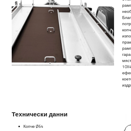
рамп
необ
Благ
потр
копч
изпо
прак
рамп
гара
мяст
10X4
ефек
коет
издр
Технически данни
Копче Ø64