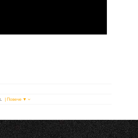
k.
| Повече ▼