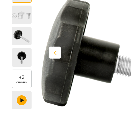
+
5
снимки